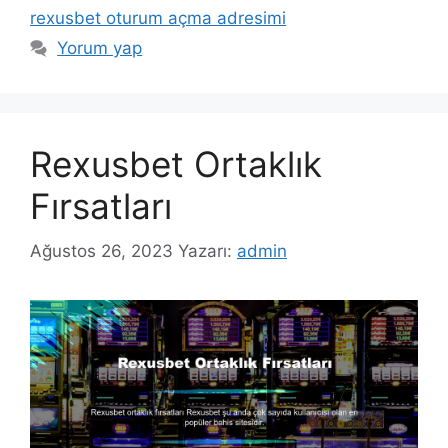
rexusbet oturum açma adresimi
Yorum yap
Rexusbet Ortaklık
Fırsatları
Ağustos 26, 2023
Yazarı:
admin