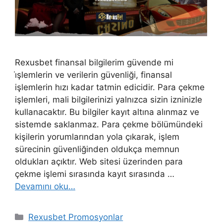
Rexusbet finansal bilgilerim güvende mi
i̇şlemlerin ve verilerin güvenliği, finansal
işlemlerin hızı kadar tatmin edicidir. Para çekme
işlemleri, mali bilgilerinizi yalnızca sizin izninizle
kullanacaktır. Bu bilgiler kayıt altına alınmaz ve
sistemde saklanmaz. Para çekme bölümündeki
kişilerin yorumlarından yola çıkarak, işlem
sürecinin güvenliğinden oldukça memnun
oldukları açıktır. Web sitesi üzerinden para
çekme işlemi sırasında kayıt sırasında …
Devamını oku…
Kategoriler
Rexusbet Promosyonlar