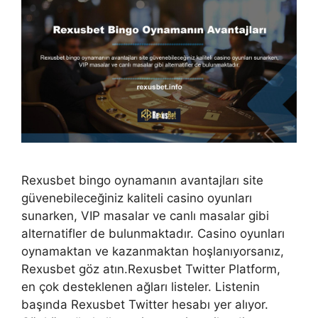
Rexusbet bingo oynamanın avantajları site
güvenebileceğiniz kaliteli casino oyunları
sunarken, VIP masalar ve canlı masalar gibi
alternatifler de bulunmaktadır. Casino oyunları
oynamaktan ve kazanmaktan hoşlanıyorsanız,
Rexusbet göz atın.Rexusbet Twitter Platform,
en çok desteklenen ağları listeler. Listenin
başında Rexusbet Twitter hesabı yer alıyor.