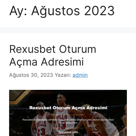
Ay:
Ağustos 2023
Rexusbet Oturum
Açma Adresimi
Ağustos 30, 2023
Yazarı:
admin