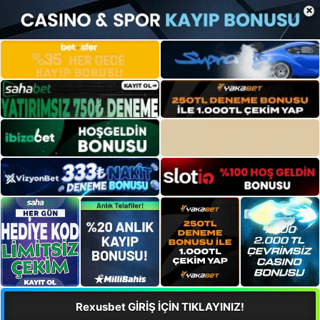
×
Rexusbet GİRİŞ İÇİN TIKLAYINIZ!