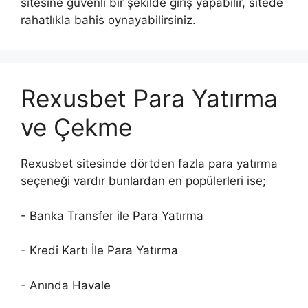
sitesine güvenli bir şekilde giriş yapabilir, sitede
rahatlıkla bahis oynayabilirsiniz.
Rexusbet Para Yatırma
ve Çekme
Rexusbet sitesinde dörtden fazla para yatırma
seçeneği vardır bunlardan en popülerleri ise;
- Banka Transfer ile Para Yatırma
- Kredi Kartı İle Para Yatırma
- Anında Havale