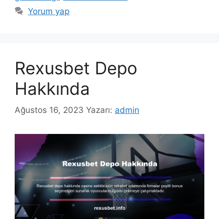
Yorum yap
Rexusbet Depo
Hakkında
Ağustos 16, 2023
Yazarı:
admin