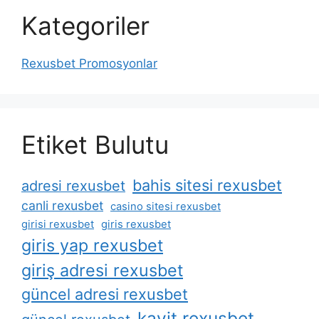
Kategoriler
Rexusbet Promosyonlar
Etiket Bulutu
bahis sitesi rexusbet
adresi rexusbet
canli rexusbet
casino sitesi rexusbet
girisi rexusbet
giris rexusbet
giris yap rexusbet
giriş adresi rexusbet
güncel adresi rexusbet
kayit rexusbet