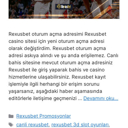
Rexusbet oturum açma adresimi Rexusbet
casino sitesi için yeni oturum açma adresi
olarak değiştirdim. Rexusbet oturum açma
adresi askıya alındı ​​ve şu anda erişilemez. Canlı
bahis sitesine mevcut oturum açma adresiniz
Rexusbet ile giriş yaparak bahis ve casino
hizmetlerine ulaşabilirsiniz. Rexusbet kayıt
işlemiyle ilgili herhangi bir erişim sorunu
yaşarsanız, aşağıdaki haber aşamasında
editörlerle iletişime geçmenizi …
Devamını oku…
Kategoriler
Rexusbet Promosyonlar
Etiketler
canli rexusbet
,
rexusbet 3d slot oyunları
,