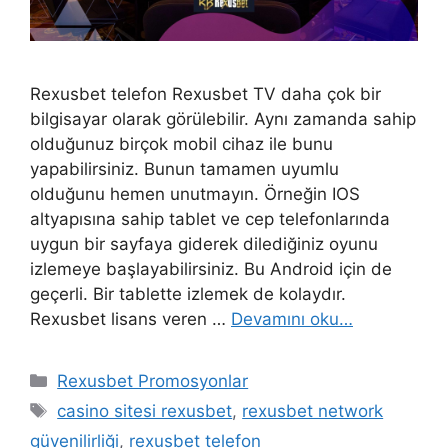
Rexusbet telefon Rexusbet TV daha çok bir
bilgisayar olarak görülebilir. Aynı zamanda sahip
olduğunuz birçok mobil cihaz ile bunu
yapabilirsiniz. Bunun tamamen uyumlu
olduğunu hemen unutmayın. Örneğin IOS
altyapısına sahip tablet ve cep telefonlarında
uygun bir sayfaya giderek dilediğiniz oyunu
izlemeye başlayabilirsiniz. Bu Android için de
geçerli. Bir tablette izlemek de kolaydır.
Rexusbet lisans veren …
Devamını oku…
Kategoriler
Rexusbet Promosyonlar
Etiketler
casino sitesi rexusbet
,
rexusbet network
güvenilirliği
,
rexusbet telefon