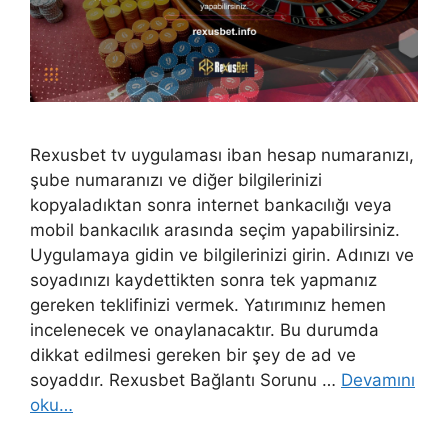
Rexusbet tv uygulaması iban hesap numaranızı,
şube numaranızı ve diğer bilgilerinizi
kopyaladıktan sonra internet bankacılığı veya
mobil bankacılık arasında seçim yapabilirsiniz.
Uygulamaya gidin ve bilgilerinizi girin. Adınızı ve
soyadınızı kaydettikten sonra tek yapmanız
gereken teklifinizi vermek. Yatırımınız hemen
incelenecek ve onaylanacaktır. Bu durumda
dikkat edilmesi gereken bir şey de ad ve
soyaddır. Rexusbet Bağlantı Sorunu …
Devamını
oku…