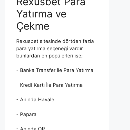
Rexusbet Para
Yatırma ve
Çekme
Rexusbet sitesinde dörtden fazla
para yatırma seçeneği vardır
bunlardan en popülerleri ise;
- Banka Transfer ile Para Yatırma
- Kredi Kartı İle Para Yatırma
- Anında Havale
- Papara
- Anında QR