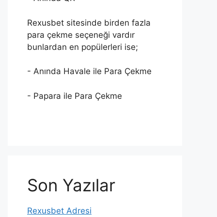
Rexusbet sitesinde birden fazla
para çekme seçeneği vardır
bunlardan en popülerleri ise;
- Anında Havale ile Para Çekme
- Papara ile Para Çekme
Son Yazılar
Rexusbet Adresi