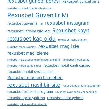
rexusbet güncel adresi
Rexusbet güncel giriş
rexusbet güvenilir bahis sitesi oldu
Rexusbet Güvenilir Mi
rexusbet instagram
rexusbet güvenlir mi
Rexusbet kayıt
rexusbet i̇letişim bilgileri
rexusbet kaç oldu
rexusbet lisans bilgileri
rexusbet maç izle
rexusbet masa oyunları
rexusbet maç izleme
rexusbet maç öncesi kuponu satın alınabilir
rexusbet mobil bahis
rexusbet mobil canlı casino
rexusbet mobil bahis sitesi
rexusbet mobil uygulaması
Rexusbet müşteri hizmetleri
rexusbet nasil bir site
rexusbet nasıl tutuklayabilirim
rexusbet ortaklık programı
rexusbet oyun sağlayıcı çeşitliliği
rexusbet para yatirma
rexusbet para çekme
rexusbet poker kuralları nelerdir