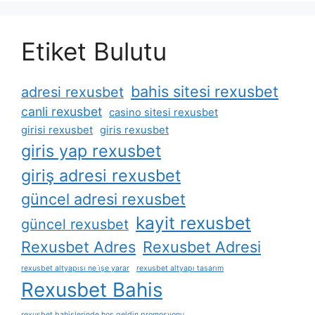
Etiket Bulutu
bahis sitesi rexusbet
adresi rexusbet
canli rexusbet
casino sitesi rexusbet
girisi rexusbet
giris rexusbet
giris yap rexusbet
giriş adresi rexusbet
güncel adresi rexusbet
kayit rexusbet
güncel rexusbet
Rexusbet Adres
Rexusbet Adresi
rexusbet altyapısı ne i̇şe yarar
rexusbet altyapı tasarım
Rexusbet Bahis
rexusbet bahislerinde hoş geldin promosyonu