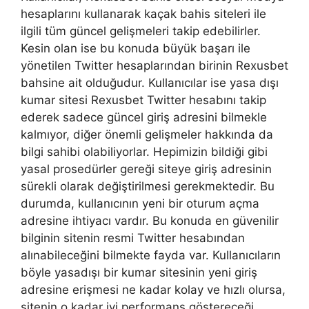
hesaplarını kullanarak kaçak bahis siteleri ile
ilgili tüm güncel gelişmeleri takip edebilirler.
Kesin olan ise bu konuda büyük başarı ile
yönetilen Twitter hesaplarından birinin Rexusbet
bahsine ait olduğudur. Kullanıcılar ise yasa dışı
kumar sitesi Rexusbet Twitter hesabını takip
ederek sadece güncel giriş adresini bilmekle
kalmıyor, diğer önemli gelişmeler hakkında da
bilgi sahibi olabiliyorlar. Hepimizin bildiği gibi
yasal prosedürler gereği siteye giriş adresinin
sürekli olarak değiştirilmesi gerekmektedir. Bu
durumda, kullanıcının yeni bir oturum açma
adresine ihtiyacı vardır. Bu konuda en güvenilir
bilginin sitenin resmi Twitter hesabından
alınabileceğini bilmekte fayda var. Kullanıcıların
böyle yasadışı bir kumar sitesinin yeni giriş
adresine erişmesi ne kadar kolay ve hızlı olursa,
sitenin o kadar iyi performans göstereceği