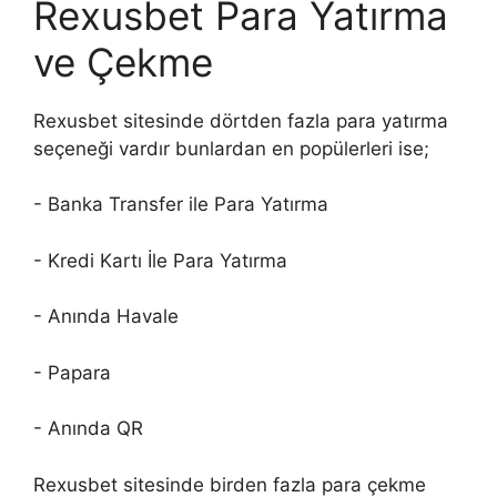
Rexusbet Para Yatırma
ve Çekme
Rexusbet sitesinde dörtden fazla para yatırma
seçeneği vardır bunlardan en popülerleri ise;
- Banka Transfer ile Para Yatırma
- Kredi Kartı İle Para Yatırma
- Anında Havale
- Papara
- Anında QR
Rexusbet sitesinde birden fazla para çekme