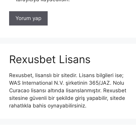
Rexusbet Lisans
Rexusbet, lisanslı bir sitedir. Lisans bilgileri ise;
WAS International N.V. şirketinin 365/JAZ. Nolu
Curacao lisansı altında lisanslanmıştır. Rexusbet
sitesine güvenli bir şekilde giriş yapabilir, sitede
rahatlıkla bahis oynayabilirsiniz.