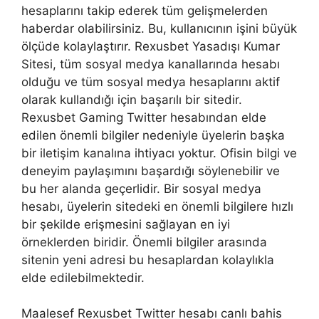
hesaplarını takip ederek tüm gelişmelerden
haberdar olabilirsiniz. Bu, kullanıcının işini büyük
ölçüde kolaylaştırır. Rexusbet Yasadışı Kumar
Sitesi, tüm sosyal medya kanallarında hesabı
olduğu ve tüm sosyal medya hesaplarını aktif
olarak kullandığı için başarılı bir sitedir.
Rexusbet Gaming Twitter hesabından elde
edilen önemli bilgiler nedeniyle üyelerin başka
bir iletişim kanalına ihtiyacı yoktur. Ofisin bilgi ve
deneyim paylaşımını başardığı söylenebilir ve
bu her alanda geçerlidir. Bir sosyal medya
hesabı, üyelerin sitedeki en önemli bilgilere hızlı
bir şekilde erişmesini sağlayan en iyi
örneklerden biridir. Önemli bilgiler arasında
sitenin yeni adresi bu hesaplardan kolaylıkla
elde edilebilmektedir.
Maalesef Rexusbet Twitter hesabı canlı bahis