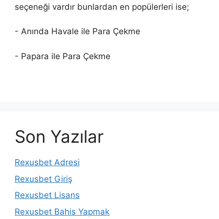
seçeneği vardır bunlardan en popülerleri ise;
- Anında Havale ile Para Çekme
- Papara ile Para Çekme
Son Yazılar
Rexusbet Adresi
Rexusbet Giriş
Rexusbet Lisans
Rexusbet Bahis Yapmak