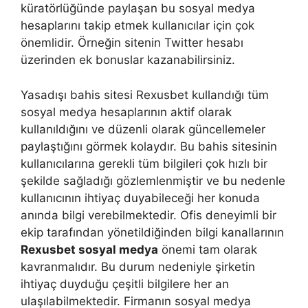
küratörlüğünde paylaşan bu sosyal medya
hesaplarını takip etmek kullanıcılar için çok
önemlidir. Örneğin sitenin Twitter hesabı
üzerinden ek bonuslar kazanabilirsiniz.
Yasadışı bahis sitesi Rexusbet kullandığı tüm
sosyal medya hesaplarının aktif olarak
kullanıldığını ve düzenli olarak güncellemeler
paylaştığını görmek kolaydır. Bu bahis sitesinin
kullanıcılarına gerekli tüm bilgileri çok hızlı bir
şekilde sağladığı gözlemlenmiştir ve bu nedenle
kullanıcının ihtiyaç duyabileceği her konuda
anında bilgi verebilmektedir. Ofis deneyimli bir
ekip tarafından yönetildiğinden bilgi kanallarının
Rexusbet sosyal medya
önemi tam olarak
kavranmalıdır. Bu durum nedeniyle şirketin
ihtiyaç duyduğu çeşitli bilgilere her an
ulaşılabilmektedir. Firmanın sosyal medya