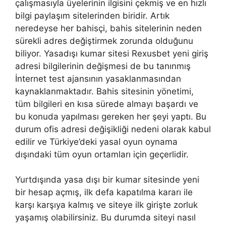
çalışmasıyla üyelerinin ilgisini çekmiş ve en hızlı
bilgi paylaşım sitelerinden biridir. Artık
neredeyse her bahisçi, bahis sitelerinin neden
sürekli adres değiştirmek zorunda olduğunu
biliyor. Yasadışı kumar sitesi Rexusbet yeni giriş
adresi bilgilerinin değişmesi de bu tanınmış
İnternet test ajansının yasaklanmasından
kaynaklanmaktadır. Bahis sitesinin yönetimi,
tüm bilgileri en kısa sürede almayı başardı ve
bu konuda yapılması gereken her şeyi yaptı. Bu
durum ofis adresi değişikliği nedeni olarak kabul
edilir ve Türkiye’deki yasal oyun oynama
dışındaki tüm oyun ortamları için geçerlidir.
Yurtdışında yasa dışı bir kumar sitesinde yeni
bir hesap açmış, ilk defa kapatılma kararı ile
karşı karşıya kalmış ve siteye ilk girişte zorluk
yaşamış olabilirsiniz. Bu durumda siteyi nasıl