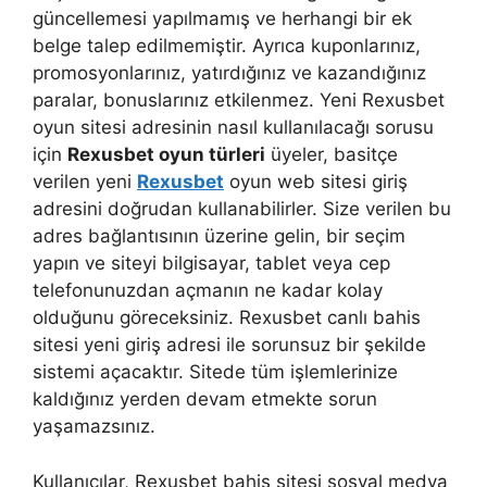
güncellemesi yapılmamış ve herhangi bir ek
belge talep edilmemiştir. Ayrıca kuponlarınız,
promosyonlarınız, yatırdığınız ve kazandığınız
paralar, bonuslarınız etkilenmez. Yeni Rexusbet
oyun sitesi adresinin nasıl kullanılacağı sorusu
için
Rexusbet oyun türleri
üyeler, basitçe
verilen yeni
Rexusbet
oyun web sitesi giriş
adresini doğrudan kullanabilirler. Size verilen bu
adres bağlantısının üzerine gelin, bir seçim
yapın ve siteyi bilgisayar, tablet veya cep
telefonunuzdan açmanın ne kadar kolay
olduğunu göreceksiniz. Rexusbet canlı bahis
sitesi yeni giriş adresi ile sorunsuz bir şekilde
sistemi açacaktır. Sitede tüm işlemlerinize
kaldığınız yerden devam etmekte sorun
yaşamazsınız.
Kullanıcılar, Rexusbet bahis sitesi sosyal medya