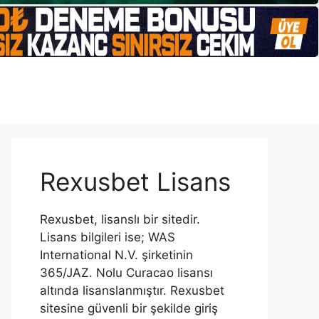
Rexusbet Lisans
Rexusbet, lisanslı bir sitedir.
Lisans bilgileri ise; WAS
International N.V. şirketinin
365/JAZ. Nolu Curacao lisansı
altında lisanslanmıştır. Rexusbet
sitesine güvenli bir şekilde giriş