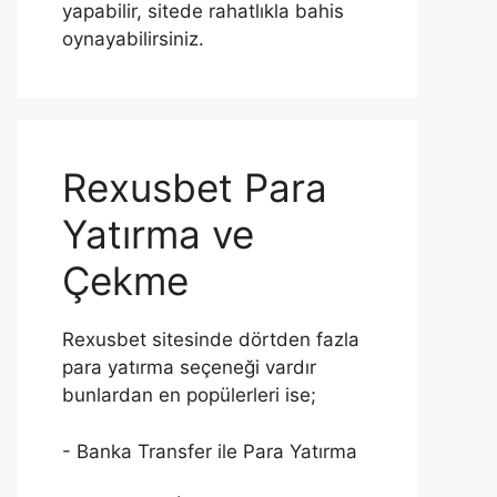
yapabilir, sitede rahatlıkla bahis
oynayabilirsiniz.
Rexusbet Para
Yatırma ve
Çekme
Rexusbet sitesinde dörtden fazla
para yatırma seçeneği vardır
bunlardan en popülerleri ise;
- Banka Transfer ile Para Yatırma