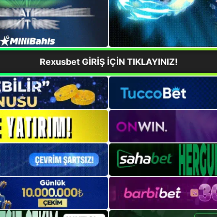
Rexusbet GİRİŞ İÇİN TIKLAYINIZ!