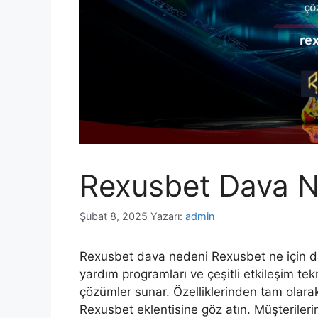
Rexusbet Dava N
Şubat 8, 2025
Yazarı:
admin
Rexusbet dava nedeni Rexusbet ne için da
yardım programları ve çeşitli etkileşim tekn
çözümler sunar. Özelliklerinden tam olara
Rexusbet eklentisine göz atın. Müşterileri