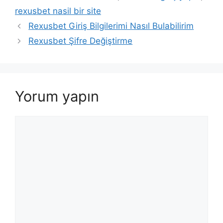
rexusbet nasil bir site
Rexusbet Giriş Bilgilerimi Nasıl Bulabilirim
Rexusbet Şifre Değiştirme
Yorum yapın
Yorum