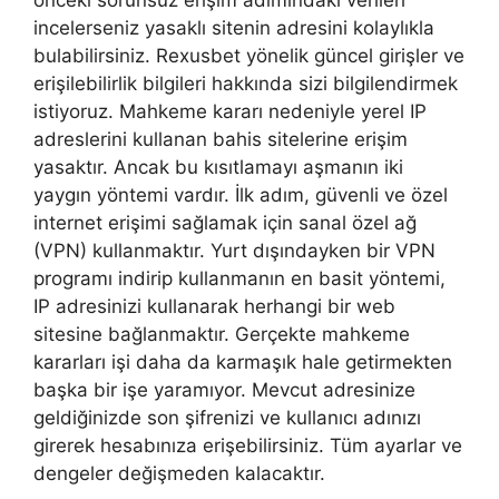
önceki sorunsuz erişim adımındaki verileri
incelerseniz yasaklı sitenin adresini kolaylıkla
bulabilirsiniz. Rexusbet yönelik güncel girişler ve
erişilebilirlik bilgileri hakkında sizi bilgilendirmek
istiyoruz. Mahkeme kararı nedeniyle yerel IP
adreslerini kullanan bahis sitelerine erişim
yasaktır. Ancak bu kısıtlamayı aşmanın iki
yaygın yöntemi vardır. İlk adım, güvenli ve özel
internet erişimi sağlamak için sanal özel ağ
(VPN) kullanmaktır. Yurt dışındayken bir VPN
programı indirip kullanmanın en basit yöntemi,
IP adresinizi kullanarak herhangi bir web
sitesine bağlanmaktır. Gerçekte mahkeme
kararları işi daha da karmaşık hale getirmekten
başka bir işe yaramıyor. Mevcut adresinize
geldiğinizde son şifrenizi ve kullanıcı adınızı
girerek hesabınıza erişebilirsiniz. Tüm ayarlar ve
dengeler değişmeden kalacaktır.