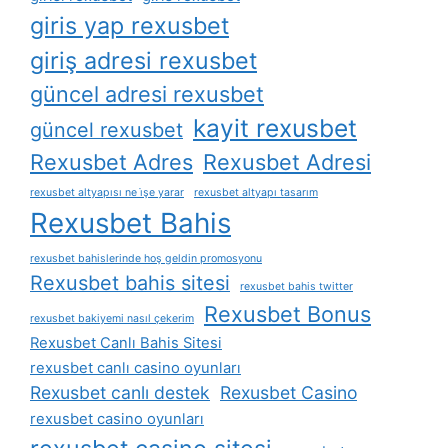
giris yap rexusbet
giriş adresi rexusbet
güncel adresi rexusbet
kayit rexusbet
güncel rexusbet
Rexusbet Adres
Rexusbet Adresi
rexusbet altyapısı ne i̇şe yarar
rexusbet altyapı tasarım
Rexusbet Bahis
rexusbet bahislerinde hoş geldin promosyonu
Rexusbet bahis sitesi
rexusbet bahis twitter
Rexusbet Bonus
rexusbet bakiyemi nasıl çekerim
Rexusbet Canlı Bahis Sitesi
rexusbet canlı casino oyunları
Rexusbet canlı destek
Rexusbet Casino
rexusbet casino oyunları