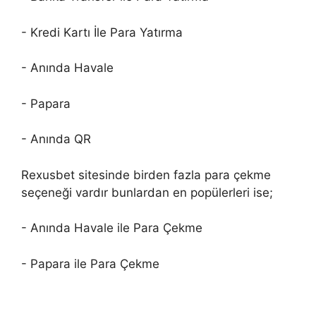
- Kredi Kartı İle Para Yatırma
- Anında Havale
- Papara
- Anında QR
Rexusbet sitesinde birden fazla para çekme
seçeneği vardır bunlardan en popülerleri ise;
- Anında Havale ile Para Çekme
- Papara ile Para Çekme