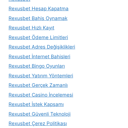
Rexusbet Hesap Kapatma
Rexusbet Bahis Oynamak
Rexusbet Hızlı Kayıt
Rexusbet Ödeme Limitleri
Rexusbet Adres Değişiklikleri
Rexusbet İnternet Bahisleri
Rexusbet Bingo Oyunları
Rexusbet Yatırım Yöntemleri
Rexusbet Gerçek Zamanlı
Rexusbet Casino İncelemesi
Rexusbet İstek Kapsamı
Rexusbet Güvenli Teknoloji
Rexusbet Çerez Politikası