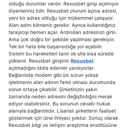
olduğu durumlar vardır. Rexusbet girişi açılmıyor
diyenleriniz bilir. Rexusbet oturum açma adresi,
yeni bir adres olduğu için mükemmel çalışıyor.
Alan adını bilmeniz gerekir. Ayrıca kullandığınız
tarayıcıyı hemen açar. Ardından adresinizi girin.
Ama çok doğru bir şekilde yapılması gerekiyor.
Tek bir hata bile başarısızlığa yol açabilir.
Sistem bu hareketleri tanır ve site kısa sürede
yüklenir. Rexusbet girişinin
Rexusbet
açılmadığını iddia edenler yanılıyorlar.
Bağlantıda modem gibi bir sorun yoksa
işletmenin alan adının farklı olması durumunda
sorun ortaya çıkabilir. Şirketinizin yakın
zamanda neden adresini değiştirdiğini merak
ediyor olabilirsiniz. Bu sorunun cevabı hukuk
alanıyla bağlantılıdır. Lisanslı şirketlerin faaliyet
göstermek için izne ihtiyacı yoktur. Sonuç olarak
Rexusbet bilgi ve iletişim araştırma enstitüsüne