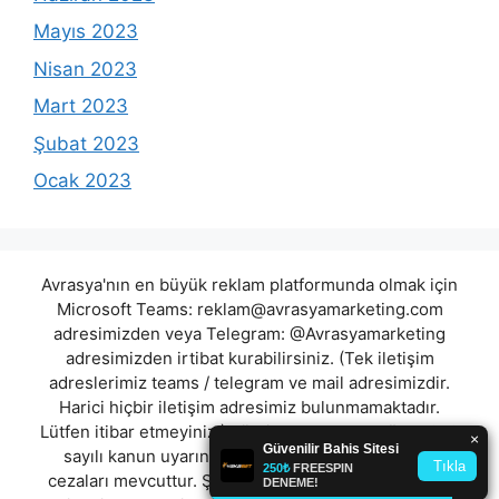
Mayıs 2023
Nisan 2023
Mart 2023
Şubat 2023
Ocak 2023
Avrasya'nın en büyük reklam platformunda olmak için
Microsoft Teams:
reklam@avrasyamarketing.com
adresimizden veya Telegram: @Avrasyamarketing
adresimizden irtibat kurabilirsiniz. (Tek iletişim
adreslerimiz teams / telegram ve mail adresimizdir.
Harici hiçbir iletişim adresimiz bulunmamaktadır.
Lütfen itibar etmeyiniz.) Türkiye yasalarına göre 7258
sayılı kanun uyarınca yasa dışı bahis oynamanın
cezaları mevcuttur. Şu an bulunduğunuz site hiç bir