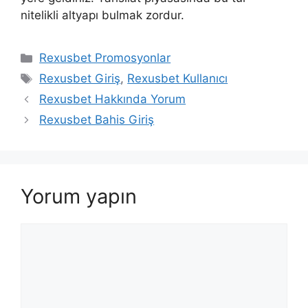
nitelikli altyapı bulmak zordur.
Kategoriler
Rexusbet Promosyonlar
Etiketler
Rexusbet Giriş
,
Rexusbet Kullanıcı
Rexusbet Hakkında Yorum
Rexusbet Bahis Giriş
Yorum yapın
Yorum