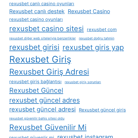
rexusbet canlı casino oyunları
Rexusbet canlı destek
Rexusbet Casino
rexusbet casino oyunları
rexusbet casino sitesi
rexusbet com
rexusbet diğer web siteleriyle benzerlikler
rexusbet doğru tahmin
rexusbet girisi
rexusbet giris yap
Rexusbet Giriş
Rexusbet Giriş Adresi
rexusbet giriş bağlantısı
rexusbet giriş sorunları
Rexusbet Güncel
rexusbet güncel adres
rexusbet güncel adresi
Rexusbet güncel giriş
rexusbet güvenilir bahis sitesi oldu
Rexusbet Güvenilir Mi
rexusbet instagram
rexusbet güvenlir mi