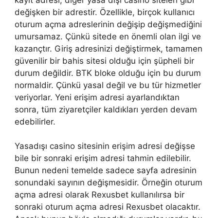
değişken bir adrestir. Özellikle, birçok kullanıcı
oturum açma adreslerinin değişip değişmediğini
umursamaz. Çünkü sitede en önemli olan ilgi ve
kazançtır. Giriş adresinizi değiştirmek, tamamen
güvenilir bir bahis sitesi olduğu için şüpheli bir
durum değildir. BTK bloke olduğu için bu durum
normaldir. Çünkü yasal değil ve bu tür hizmetler
veriyorlar. Yeni erişim adresi ayarlandıktan
sonra, tüm ziyaretçiler kaldıkları yerden devam
edebilirler.
Yasadışı casino sitesinin erişim adresi değişse
bile bir sonraki erişim adresi tahmin edilebilir.
Bunun nedeni temelde sadece sayfa adresinin
sonundaki sayının değişmesidir. Örneğin oturum
açma adresi olarak Rexusbet kullanılırsa bir
sonraki oturum açma adresi Rexusbet olacaktır.