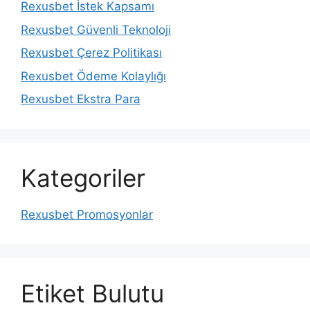
Rexusbet İstek Kapsamı
Rexusbet Güvenli Teknoloji
Rexusbet Çerez Politikası
Rexusbet Ödeme Kolaylığı
Rexusbet Ekstra Para
Kategoriler
Rexusbet Promosyonlar
Etiket Bulutu