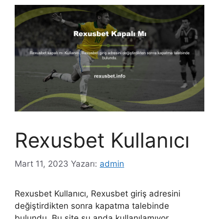
Rexusbet Kullanıcı
Mart 11, 2023
Yazarı:
admin
Rexusbet Kullanıcı, Rexusbet giriş adresini
değiştirdikten sonra kapatma talebinde
bulundu. Bu site şu anda kullanılamıyor.