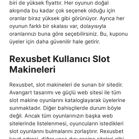
biri de yüksek fiyattır. Her oyunun doğal
akışında bu kadar çok seçenek olduğu için
oranlar biraz yüksek gibi görünüyor. Ayrıca her
oyunun farklı bir skalası var, dolayısıyla
oranlarınızı buna göre seçebilirsiniz. Bu, kuponu
üyeler için daha güvenilir hale getirir.
Rexusbet Kullanıcı Slot
Makineleri
Rexusbet, slot makineleri de sunan bir sitedir.
Avangart tasarımı ve güçlü web sitesi ile tüm
slot makine oyunlarını kataloglayarak üyelerine
sunmaktadır. Diğer bahisçilerde durum böyle
değil. Ancak tüm oyunlarınızın başka web
sitelerinde listelenmesi, oyuncuların istedikleri
slot oyunlarını bulmalarını zorlaştırır. Rexusbet
kayıt adresi, diğer yasa dışı casino siteleri gibi