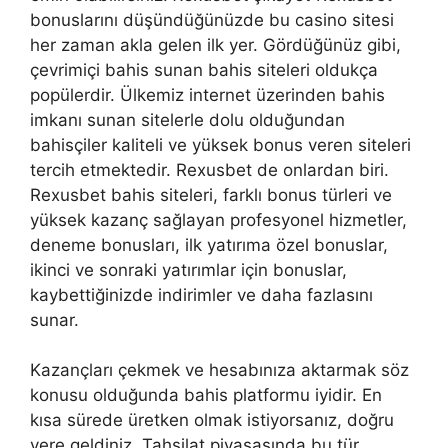
bonuslarını düşündüğünüzde bu casino sitesi
her zaman akla gelen ilk yer. Gördüğünüz gibi,
çevrimiçi bahis sunan bahis siteleri oldukça
popülerdir. Ülkemiz internet üzerinden bahis
imkanı sunan sitelerle dolu olduğundan
bahisçiler kaliteli ve yüksek bonus veren siteleri
tercih etmektedir. Rexusbet de onlardan biri.
Rexusbet bahis siteleri, farklı bonus türleri ve
yüksek kazanç sağlayan profesyonel hizmetler,
deneme bonusları, ilk yatırıma özel bonuslar,
ikinci ve sonraki yatırımlar için bonuslar,
kaybettiğinizde indirimler ve daha fazlasını
sunar.
Kazançları çekmek ve hesabınıza aktarmak söz
konusu olduğunda bahis platformu iyidir. En
kısa sürede üretken olmak istiyorsanız, doğru
yere geldiniz. Tahsilat piyasasında bu tür