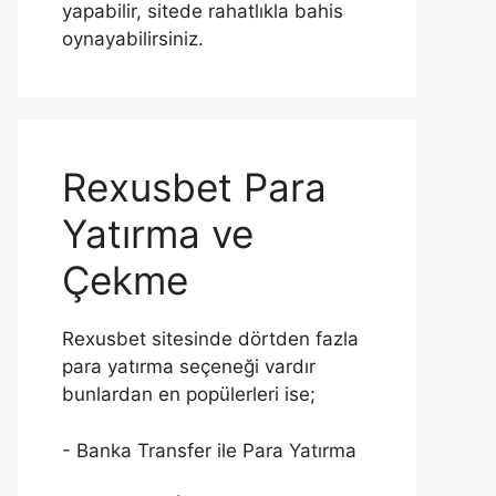
yapabilir, sitede rahatlıkla bahis
oynayabilirsiniz.
Rexusbet Para
Yatırma ve
Çekme
Rexusbet sitesinde dörtden fazla
para yatırma seçeneği vardır
bunlardan en popülerleri ise;
- Banka Transfer ile Para Yatırma