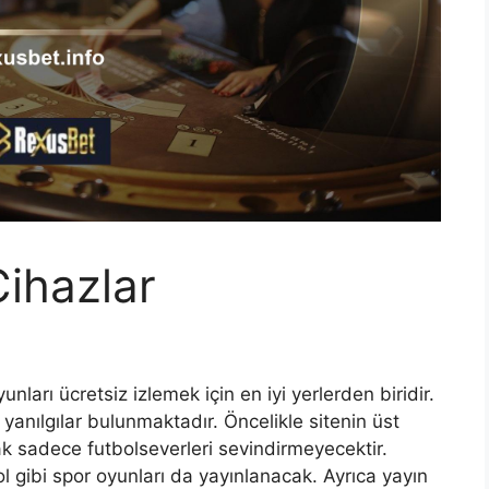
ihazlar
nları ücretsiz izlemek için en iyi yerlerden biridir.
 yanılgılar bulunmaktadır. Öncelikle sitenin üst
k sadece futbolseverleri sevindirmeyecektir.
 gibi spor oyunları da yayınlanacak. Ayrıca yayın