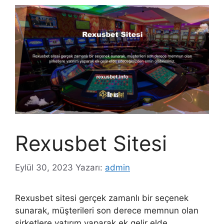
Rexusbet Sitesi
Eylül 30, 2023
Yazarı:
admin
Rexusbet sitesi gerçek zamanlı bir seçenek
sunarak, müşterileri son derece memnun olan
şirketlere yatırım yaparak ek gelir elde