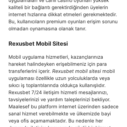
uygulamaları ve canlı casino oyunları yüksek
kaliteli bir bağlantı gerektirdiğinden üyelerin
internet hızlarına dikkat etmeleri gerekmektedir.
Bu, kullanıcıların premium oyunları erişim sorunu
olmadan oynamasına olanak tanır.
Rexusbet Mobil Sitesi
Mobil uygulama hizmetleri, kazançlarınıza
hareket halindeyken erişebilmeniz için para
transferlerini içerir.
Rexusbet mobil sitesi
mobil
uygulaması özellikle uzun yolculuklarda veya
sıkıcı iş toplantılarında oldukça kullanışlıdır.
Rexusbet 7/24 iletişim hizmeti mesajlarınızı,
tavsiyelerinizi ve yardım taleplerinizi bekliyor.
Maalesef bu platform internet üzerinden sadece
sanal hizmet verebilmekte ve ülkemizde bayi
veya ofis açamamaktadır. Bu nedenle her