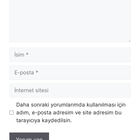
İsim
E-
posta
İnternet
sitesi
Daha sonraki yorumlarımda kullanılması için
adım, e-posta adresim ve site adresim bu
tarayıcıya kaydedilsin.