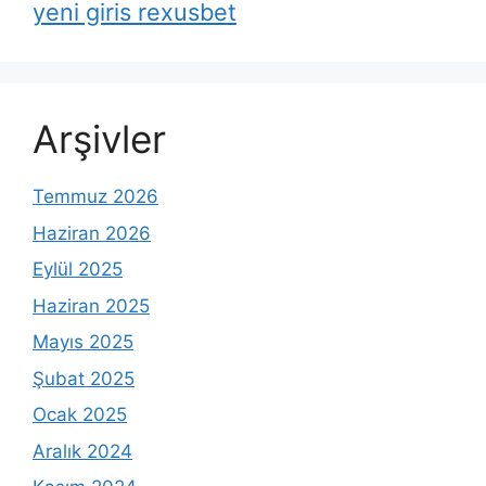
yeni giris rexusbet
Arşivler
Temmuz 2026
Haziran 2026
Eylül 2025
Haziran 2025
Mayıs 2025
Şubat 2025
Ocak 2025
Aralık 2024