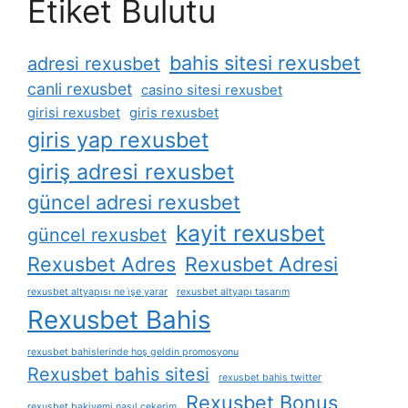
Etiket Bulutu
bahis sitesi rexusbet
adresi rexusbet
canli rexusbet
casino sitesi rexusbet
girisi rexusbet
giris rexusbet
giris yap rexusbet
giriş adresi rexusbet
güncel adresi rexusbet
kayit rexusbet
güncel rexusbet
Rexusbet Adres
Rexusbet Adresi
rexusbet altyapısı ne i̇şe yarar
rexusbet altyapı tasarım
Rexusbet Bahis
rexusbet bahislerinde hoş geldin promosyonu
Rexusbet bahis sitesi
rexusbet bahis twitter
Rexusbet Bonus
rexusbet bakiyemi nasıl çekerim