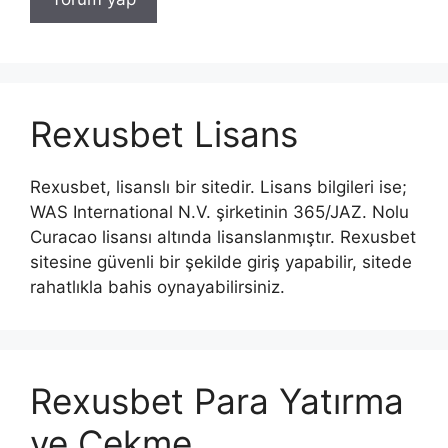
Rexusbet Lisans
Rexusbet, lisanslı bir sitedir. Lisans bilgileri ise;
WAS International N.V. şirketinin 365/JAZ. Nolu
Curacao lisansı altında lisanslanmıştır. Rexusbet
sitesine güvenli bir şekilde giriş yapabilir, sitede
rahatlıkla bahis oynayabilirsiniz.
Rexusbet Para Yatırma
ve Çekme