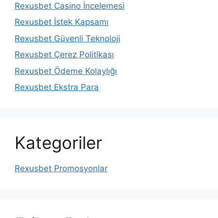
Rexusbet Casino İncelemesi
Rexusbet İstek Kapsamı
Rexusbet Güvenli Teknoloji
Rexusbet Çerez Politikası
Rexusbet Ödeme Kolaylığı
Rexusbet Ekstra Para
Kategoriler
Rexusbet Promosyonlar