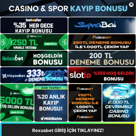
×
Rexusbet GİRİŞ İÇİN TIKLAYINIZ!