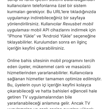
kullanıcıların telefonlarına özel bir sistem
kurmaları gerekiyor. Bu URL’lere tıkladığınızda
uygulamayı indirebileceğiniz bir sayfaya
yönlendirilirsiniz. Kullanıcılar
Rexusbet mobil
uygulaması
mobil API cihazlarını indirmek için
“iPhone Yükle” ve “Android Yükle” seçeneğine
tıklayabilirler. Kurulumdan sonra en ilginç
içeriğin keyfini çıkarabilirsiniz.
Online bahis sitesinin mobil programını tercih
eden üyeler, mükemmel canlı ve masaüstü
hizmetlerinden yararlanabilirler. Kullanıcılara
sağlanan hizmetler tamamen optimize edilmiştir.
Bu, üyelerin oyun içi içeriğin keyfini kolayca
çıkarabileceği ve hatta bahisleri eğlenceli hale
getiren TV uygulamalarından bile
yararlanabileceği anlamına gelir. Ancak TV