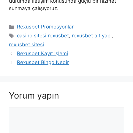
durumda iletişim konusunda güçlü bir hizmet
sunmaya çalışıyoruz.
Kategoriler
Rexusbet Promosyonlar
Etiketler
casino sitesi rexusbet
,
rexusbet alt yapı
,
rexusbet sitesi
Rexusbet Kayıt İşlemi
Rexusbet Bingo Nedir
Yorum yapın
Yorum