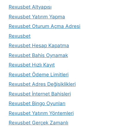
Rexusbet Altyapısı
Rexusbet Yatırım Yapma
Rexusbet Oturum Açma Adresi
Rexusbet
Rexusbet Hesap Kapatma
Rexusbet Bahis Oynamak
Rexusbet Hızlı Kayıt
Rexusbet Ödeme Limitleri
Rexusbet Adres Değişiklikleri
Rexusbet İnternet Bahisleri
Rexusbet Bingo Oyunları
Rexusbet Yatırım Yöntemleri
Rexusbet Gerçek Zamanlı