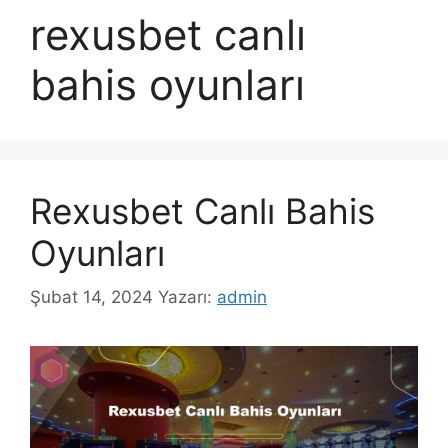
rexusbet canlı
bahis oyunları
Rexusbet Canlı Bahis
Oyunları
Şubat 14, 2024
Yazarı:
admin