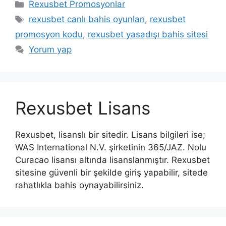
Kategoriler
Rexusbet Promosyonlar
Etiketler
rexusbet canlı bahis oyunları
,
rexusbet
promosyon kodu
,
rexusbet yasadışı bahis sitesi
Yorum yap
Rexusbet Lisans
Rexusbet, lisanslı bir sitedir. Lisans bilgileri ise;
WAS International N.V. şirketinin 365/JAZ. Nolu
Curacao lisansı altında lisanslanmıştır. Rexusbet
sitesine güvenli bir şekilde giriş yapabilir, sitede
rahatlıkla bahis oynayabilirsiniz.