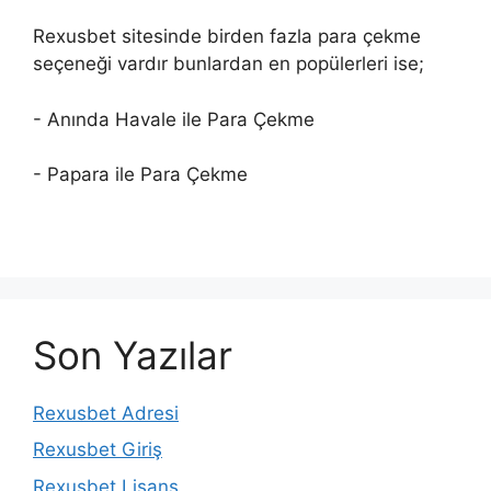
Rexusbet sitesinde birden fazla para çekme
seçeneği vardır bunlardan en popülerleri ise;
- Anında Havale ile Para Çekme
- Papara ile Para Çekme
Son Yazılar
Rexusbet Adresi
Rexusbet Giriş
Rexusbet Lisans