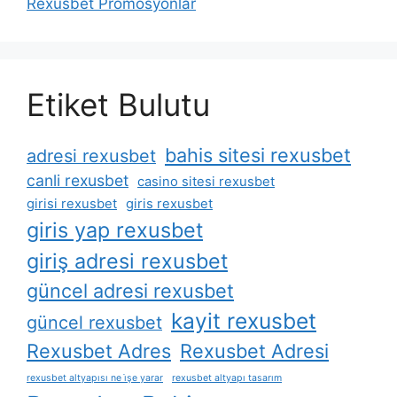
Rexusbet Promosyonlar
Etiket Bulutu
bahis sitesi rexusbet
adresi rexusbet
canli rexusbet
casino sitesi rexusbet
girisi rexusbet
giris rexusbet
giris yap rexusbet
giriş adresi rexusbet
güncel adresi rexusbet
kayit rexusbet
güncel rexusbet
Rexusbet Adres
Rexusbet Adresi
rexusbet altyapısı ne i̇şe yarar
rexusbet altyapı tasarım