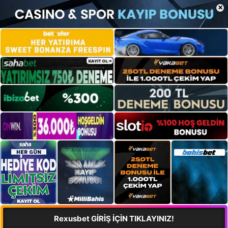
×
Rexusbet GİRİŞ İÇİN TIKLAYINIZ!