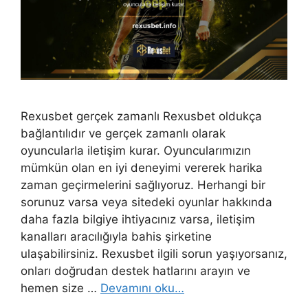
Rexusbet gerçek zamanlı Rexusbet oldukça
bağlantılıdır ve gerçek zamanlı olarak
oyuncularla iletişim kurar. Oyuncularımızın
mümkün olan en iyi deneyimi vererek harika
zaman geçirmelerini sağlıyoruz. Herhangi bir
sorunuz varsa veya sitedeki oyunlar hakkında
daha fazla bilgiye ihtiyacınız varsa, iletişim
kanalları aracılığıyla bahis şirketine
ulaşabilirsiniz. Rexusbet ilgili sorun yaşıyorsanız,
onları doğrudan destek hatlarını arayın ve
hemen size …
Devamını oku…