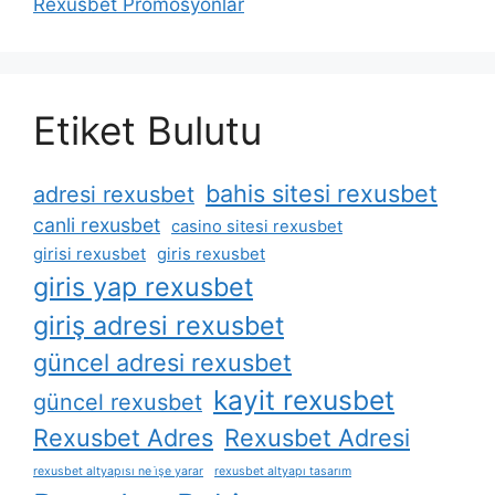
Rexusbet Promosyonlar
Etiket Bulutu
bahis sitesi rexusbet
adresi rexusbet
canli rexusbet
casino sitesi rexusbet
girisi rexusbet
giris rexusbet
giris yap rexusbet
giriş adresi rexusbet
güncel adresi rexusbet
kayit rexusbet
güncel rexusbet
Rexusbet Adres
Rexusbet Adresi
rexusbet altyapısı ne i̇şe yarar
rexusbet altyapı tasarım