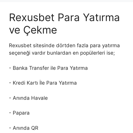
Rexusbet Para Yatırma
ve Çekme
Rexusbet sitesinde dörtden fazla para yatırma
seçeneği vardır bunlardan en popülerleri ise;
- Banka Transfer ile Para Yatırma
- Kredi Kartı İle Para Yatırma
- Anında Havale
- Papara
- Anında QR