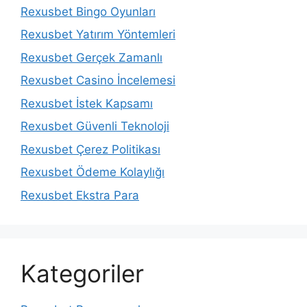
Rexusbet Bingo Oyunları
Rexusbet Yatırım Yöntemleri
Rexusbet Gerçek Zamanlı
Rexusbet Casino İncelemesi
Rexusbet İstek Kapsamı
Rexusbet Güvenli Teknoloji
Rexusbet Çerez Politikası
Rexusbet Ödeme Kolaylığı
Rexusbet Ekstra Para
Kategoriler