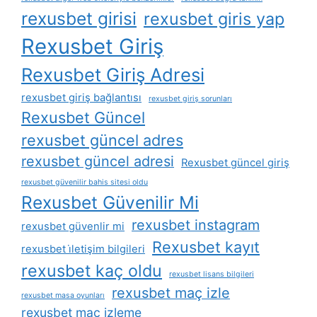
rexusbet girisi
rexusbet giris yap
Rexusbet Giriş
Rexusbet Giriş Adresi
rexusbet giriş bağlantısı
rexusbet giriş sorunları
Rexusbet Güncel
rexusbet güncel adres
rexusbet güncel adresi
Rexusbet güncel giriş
rexusbet güvenilir bahis sitesi oldu
Rexusbet Güvenilir Mi
rexusbet instagram
rexusbet güvenlir mi
Rexusbet kayıt
rexusbet i̇letişim bilgileri
rexusbet kaç oldu
rexusbet lisans bilgileri
rexusbet maç izle
rexusbet masa oyunları
rexusbet maç izleme