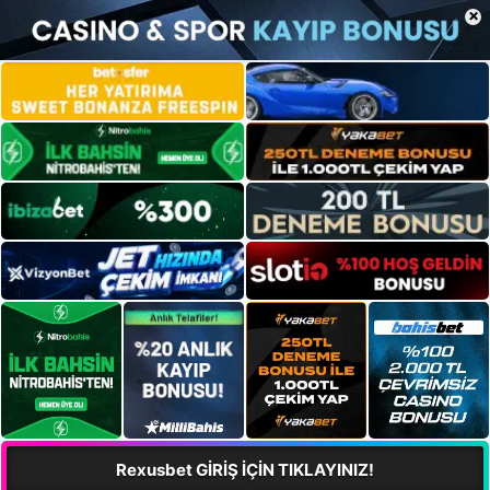
×
Rexusbet GİRİŞ İÇİN TIKLAYINIZ!