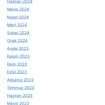
Haziran 2024
Mayıs 2024
Nisan 2024
Mart 2024
Şubat 2024
Ocak 2024
Aralık 2023
Kasım 2023
Ekim 2023
Eylül 2023
Ağustos 2023
Temmuz 2023
Haziran 2023
Mayıs 2023