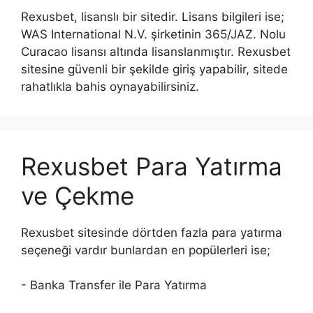
Rexusbet, lisanslı bir sitedir. Lisans bilgileri ise;
WAS International N.V. şirketinin 365/JAZ. Nolu
Curacao lisansı altında lisanslanmıştır. Rexusbet
sitesine güvenli bir şekilde giriş yapabilir, sitede
rahatlıkla bahis oynayabilirsiniz.
Rexusbet Para Yatırma
ve Çekme
Rexusbet sitesinde dörtden fazla para yatırma
seçeneği vardır bunlardan en popülerleri ise;
- Banka Transfer ile Para Yatırma