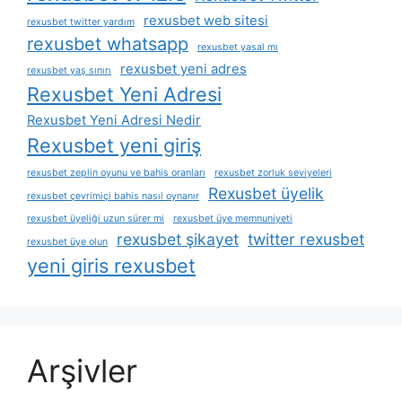
rexusbet web sitesi
rexusbet twitter yardım
rexusbet whatsapp
rexusbet yasal mı
rexusbet yeni adres
rexusbet yaş sınırı
Rexusbet Yeni Adresi
Rexusbet Yeni Adresi Nedir
Rexusbet yeni giriş
rexusbet zeplin oyunu ve bahis oranları
rexusbet zorluk seviyeleri
Rexusbet üyelik
rexusbet çevrimiçi bahis nasıl oynanır
rexusbet üyeliği uzun sürer mi
rexusbet üye memnuniyeti
rexusbet şikayet
twitter rexusbet
rexusbet üye olun
yeni giris rexusbet
Arşivler