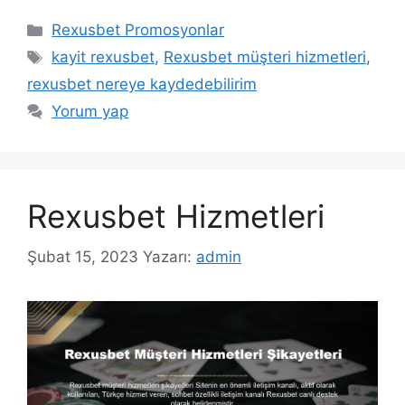
Kategoriler
Rexusbet Promosyonlar
Etiketler
kayit rexusbet
,
Rexusbet müşteri hizmetleri
,
rexusbet nereye kaydedebilirim
Yorum yap
Rexusbet Hizmetleri
Şubat 15, 2023
Yazarı:
admin