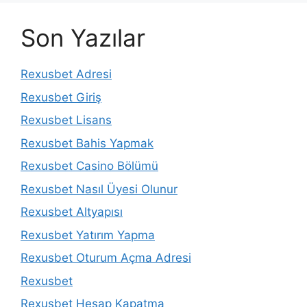
Son Yazılar
Rexusbet Adresi
Rexusbet Giriş
Rexusbet Lisans
Rexusbet Bahis Yapmak
Rexusbet Casino Bölümü
Rexusbet Nasıl Üyesi Olunur
Rexusbet Altyapısı
Rexusbet Yatırım Yapma
Rexusbet Oturum Açma Adresi
Rexusbet
Rexusbet Hesap Kapatma