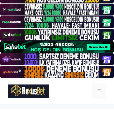
İçeriğe
atla
Menü