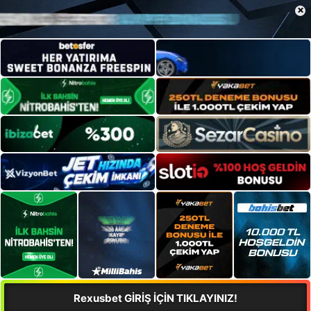
×
Rexusbet GİRİŞ İÇİN TIKLAYINIZ!