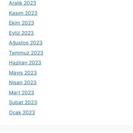
Aralık 2023
Kasım 2023
Ekim 2023
Eylül 2023
Ağustos 2023
Temmuz 2023
Haziran 2023
Mayıs 2023
Nisan 2023
Mart 2023
Şubat 2023
Ocak 2023