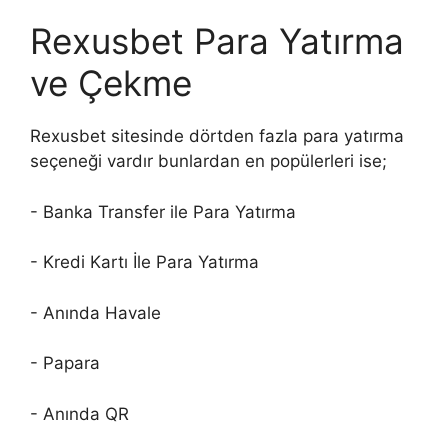
Rexusbet Para Yatırma
ve Çekme
Rexusbet sitesinde dörtden fazla para yatırma
seçeneği vardır bunlardan en popülerleri ise;
- Banka Transfer ile Para Yatırma
- Kredi Kartı İle Para Yatırma
- Anında Havale
- Papara
- Anında QR