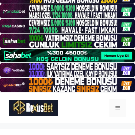
İçeriğe
atla
Menü