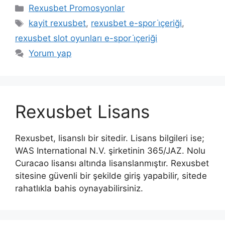
Kategoriler
Rexusbet Promosyonlar
Etiketler
kayit rexusbet
,
rexusbet e-spor i̇çeriği
,
rexusbet slot oyunları e-spor i̇çeriği
Yorum yap
Rexusbet Lisans
Rexusbet, lisanslı bir sitedir. Lisans bilgileri ise;
WAS International N.V. şirketinin 365/JAZ. Nolu
Curacao lisansı altında lisanslanmıştır. Rexusbet
sitesine güvenli bir şekilde giriş yapabilir, sitede
rahatlıkla bahis oynayabilirsiniz.