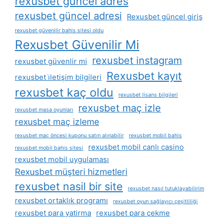
rexusbet güncel adres
rexusbet güncel adresi
Rexusbet güncel giriş
rexusbet güvenilir bahis sitesi oldu
Rexusbet Güvenilir Mi
rexusbet instagram
rexusbet güvenlir mi
Rexusbet kayıt
rexusbet i̇letişim bilgileri
rexusbet kaç oldu
rexusbet lisans bilgileri
rexusbet maç izle
rexusbet masa oyunları
rexusbet maç izleme
rexusbet maç öncesi kuponu satın alınabilir
rexusbet mobil bahis
rexusbet mobil canlı casino
rexusbet mobil bahis sitesi
rexusbet mobil uygulaması
Rexusbet müşteri hizmetleri
rexusbet nasil bir site
rexusbet nasıl tutuklayabilirim
rexusbet ortaklık programı
rexusbet oyun sağlayıcı çeşitliliği
rexusbet para yatirma
rexusbet para çekme