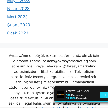
Mayıs 2023
Nisan 2023
Mart 2023
Şubat 2023
Ocak 2023
Avrasya'nın en büyük reklam platformunda olmak için
Microsoft Teams:
reklam@avrasyamarketing.com
adresimizden veya Telegram: @Avrasyamarketing
adresimizden irtibat kurabilirsiniz. (Tek iletişim
adreslerimiz teams / telegram ve mail adresimizdir.
Harici hiçbir iletişim adresimiz bulunmamaktadır.
Lütfen itibar etmeyiniz.) Türkiye yasalarına göre 7258
sayılı kanun uyarınca yasa dışı bahis oynamanın
cezaları mevcuttur. Şu an bulunduğunuz site hiç bir
şekilde illegal bahis oyunları oynatmıyor ve oynamaya