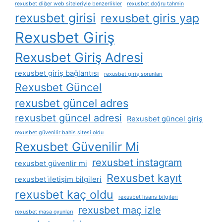
rexusbet diğer web siteleriyle benzerlikler
rexusbet doğru tahmin
rexusbet girisi
rexusbet giris yap
Rexusbet Giriş
Rexusbet Giriş Adresi
rexusbet giriş bağlantısı
rexusbet giriş sorunları
Rexusbet Güncel
rexusbet güncel adres
rexusbet güncel adresi
Rexusbet güncel giriş
rexusbet güvenilir bahis sitesi oldu
Rexusbet Güvenilir Mi
rexusbet instagram
rexusbet güvenlir mi
Rexusbet kayıt
rexusbet i̇letişim bilgileri
rexusbet kaç oldu
rexusbet lisans bilgileri
rexusbet maç izle
rexusbet masa oyunları