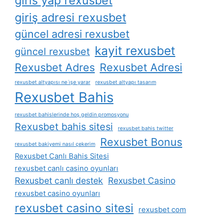
giris yap rexusbet
giriş adresi rexusbet
güncel adresi rexusbet
kayit rexusbet
güncel rexusbet
Rexusbet Adres
Rexusbet Adresi
rexusbet altyapısı ne i̇şe yarar
rexusbet altyapı tasarım
Rexusbet Bahis
rexusbet bahislerinde hoş geldin promosyonu
Rexusbet bahis sitesi
rexusbet bahis twitter
Rexusbet Bonus
rexusbet bakiyemi nasıl çekerim
Rexusbet Canlı Bahis Sitesi
rexusbet canlı casino oyunları
Rexusbet canlı destek
Rexusbet Casino
rexusbet casino oyunları
rexusbet casino sitesi
rexusbet com