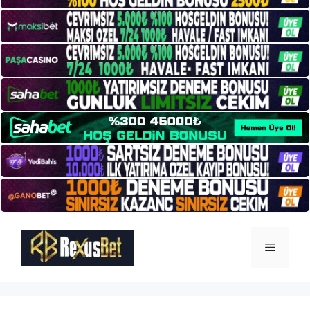
İçeriğe
atla
Menü