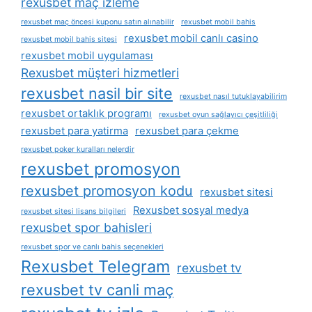
rexusbet maç izleme
rexusbet maç öncesi kuponu satın alınabilir
rexusbet mobil bahis
rexusbet mobil canlı casino
rexusbet mobil bahis sitesi
rexusbet mobil uygulaması
Rexusbet müşteri hizmetleri
rexusbet nasil bir site
rexusbet nasıl tutuklayabilirim
rexusbet ortaklık programı
rexusbet oyun sağlayıcı çeşitliliği
rexusbet para yatirma
rexusbet para çekme
rexusbet poker kuralları nelerdir
rexusbet promosyon
rexusbet promosyon kodu
rexusbet sitesi
Rexusbet sosyal medya
rexusbet sitesi lisans bilgileri
rexusbet spor bahisleri
rexusbet spor ve canlı bahis seçenekleri
Rexusbet Telegram
rexusbet tv
rexusbet tv canli maç