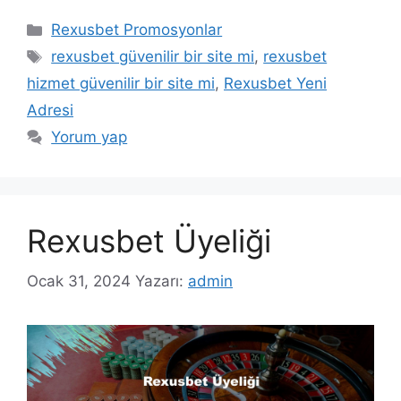
Kategoriler
Rexusbet Promosyonlar
Etiketler
rexusbet güvenilir bir site mi
,
rexusbet
hizmet güvenilir bir site mi
,
Rexusbet Yeni
Adresi
Yorum yap
Rexusbet Üyeliği
Ocak 31, 2024
Yazarı:
admin