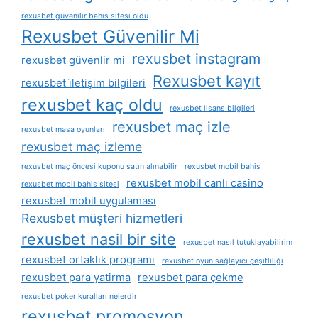
rexusbet güvenilir bahis sitesi oldu
Rexusbet Güvenilir Mi
rexusbet instagram
rexusbet güvenlir mi
Rexusbet kayıt
rexusbet i̇letişim bilgileri
rexusbet kaç oldu
rexusbet lisans bilgileri
rexusbet maç izle
rexusbet masa oyunları
rexusbet maç izleme
rexusbet maç öncesi kuponu satın alınabilir
rexusbet mobil bahis
rexusbet mobil canlı casino
rexusbet mobil bahis sitesi
rexusbet mobil uygulaması
Rexusbet müşteri hizmetleri
rexusbet nasil bir site
rexusbet nasıl tutuklayabilirim
rexusbet ortaklık programı
rexusbet oyun sağlayıcı çeşitliliği
rexusbet para yatirma
rexusbet para çekme
rexusbet poker kuralları nelerdir
rexusbet promosyon