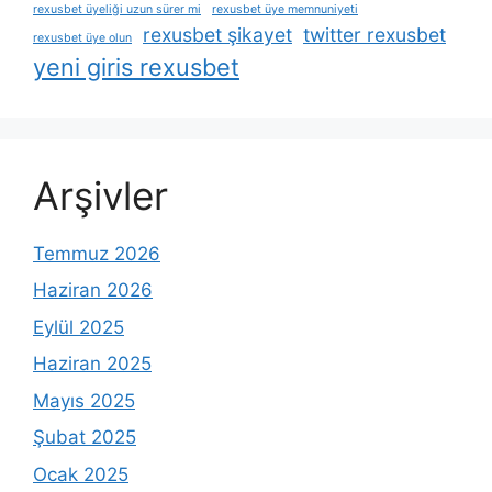
rexusbet üyeliği uzun sürer mi
rexusbet üye memnuniyeti
rexusbet şikayet
twitter rexusbet
rexusbet üye olun
yeni giris rexusbet
Arşivler
Temmuz 2026
Haziran 2026
Eylül 2025
Haziran 2025
Mayıs 2025
Şubat 2025
Ocak 2025