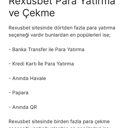
Rexusbet Para Yatırma
ve Çekme
Rexusbet sitesinde dörtden fazla para yatırma
seçeneği vardır bunlardan en popülerleri ise;
- Banka Transfer ile Para Yatırma
- Kredi Kartı İle Para Yatırma
- Anında Havale
- Papara
- Anında QR
Rexusbet sitesinde birden fazla para çekme