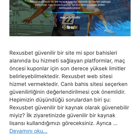
Rexusbet güvenilir bir site mi spor bahisleri
alanında bu hizmeti sağlayan platformlar, maç
öncesi kuponlar için son derece yüksek limitler
belirleyebilmektedir. Rexusbet web sitesi
hizmet vermektedir. Canlı bahis sitesi seçerken
güvenilirliğinin değerlendirilmesi çok önemlidir.
Hepimizin düşündüğü sorulardan biri şu:
Rexusbet güvenilir bir kaynak olarak güvenebilir
miyiz? İlk ziyaretinizde güvenilir bir kaynak
lisansı kullandığımızı göreceksiniz. Ayrıca …
Devamını oku…