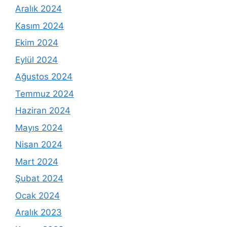
Aralık 2024
Kasım 2024
Ekim 2024
Eylül 2024
Ağustos 2024
Temmuz 2024
Haziran 2024
Mayıs 2024
Nisan 2024
Mart 2024
Şubat 2024
Ocak 2024
Aralık 2023