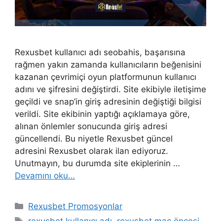
Rexusbet kullanıcı adı seobahis, başarısına
rağmen yakın zamanda kullanıcıların beğenisini
kazanan çevrimiçi oyun platformunun kullanıcı
adını ve şifresini değiştirdi. Site ekibiyle iletişime
geçildi ve snap’in giriş adresinin değiştiği bilgisi
verildi. Site ekibinin yaptığı açıklamaya göre,
alınan önlemler sonucunda giriş adresi
güncellendi. Bu niyetle Rexusbet güncel
adresini Rexusbet olarak ilan ediyoruz.
Unutmayın, bu durumda site ekiplerinin …
Devamını oku…
Kategoriler
Rexusbet Promosyonlar
Etiketler