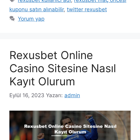
rexusbet kullanıcı adı
,
rexusbet maç öncesi
kuponu satın alınabilir
,
twitter rexusbet
Yorum yap
Rexusbet Online
Casino Sitesine Nasıl
Kayıt Olurum
Eylül 16, 2023
Yazarı:
admin