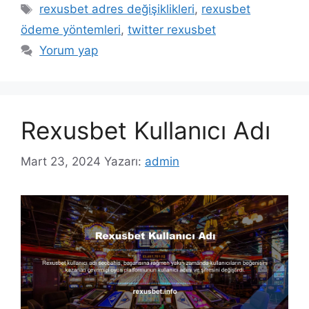
Etiketler
rexusbet adres değişiklikleri
,
rexusbet
ödeme yöntemleri
,
twitter rexusbet
Yorum yap
Rexusbet Kullanıcı Adı
Mart 23, 2024
Yazarı:
admin