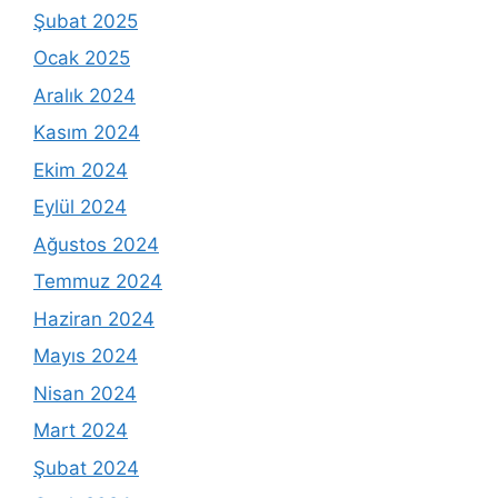
Şubat 2025
Ocak 2025
Aralık 2024
Kasım 2024
Ekim 2024
Eylül 2024
Ağustos 2024
Temmuz 2024
Haziran 2024
Mayıs 2024
Nisan 2024
Mart 2024
Şubat 2024