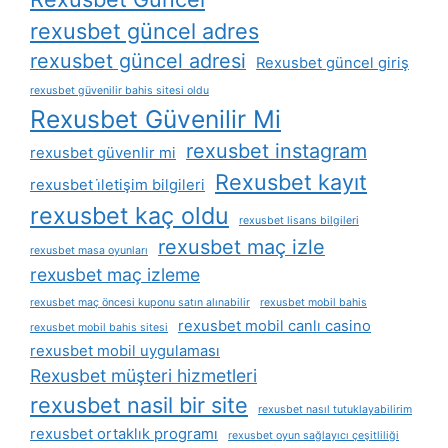
rexusbet güncel adres
rexusbet güncel adresi
Rexusbet güncel giriş
rexusbet güvenilir bahis sitesi oldu
Rexusbet Güvenilir Mi
rexusbet instagram
rexusbet güvenlir mi
Rexusbet kayıt
rexusbet i̇letişim bilgileri
rexusbet kaç oldu
rexusbet lisans bilgileri
rexusbet maç izle
rexusbet masa oyunları
rexusbet maç izleme
rexusbet maç öncesi kuponu satın alınabilir
rexusbet mobil bahis
rexusbet mobil canlı casino
rexusbet mobil bahis sitesi
rexusbet mobil uygulaması
Rexusbet müşteri hizmetleri
rexusbet nasil bir site
rexusbet nasıl tutuklayabilirim
rexusbet ortaklık programı
rexusbet oyun sağlayıcı çeşitliliği