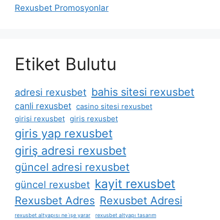
Rexusbet Promosyonlar
Etiket Bulutu
bahis sitesi rexusbet
adresi rexusbet
canli rexusbet
casino sitesi rexusbet
girisi rexusbet
giris rexusbet
giris yap rexusbet
giriş adresi rexusbet
güncel adresi rexusbet
kayit rexusbet
güncel rexusbet
Rexusbet Adres
Rexusbet Adresi
rexusbet altyapısı ne i̇şe yarar
rexusbet altyapı tasarım