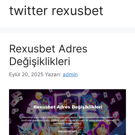
twitter rexusbet
Rexusbet Adres
Değişiklikleri
Eylül 20, 2025
Yazarı:
admin