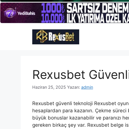
İçeriğe
atla
Rexusbet Güvenli
Haziran 25, 2025
Yazarı:
admin
Rexusbet güvenli teknoloji Rexusbet oyuncu
hesaplardan para kazanın. Çekme süreci ba
büyük bonuslar kazanabilir ve paranızı h
gereken birkaç şey var. Rexusbet belge iste