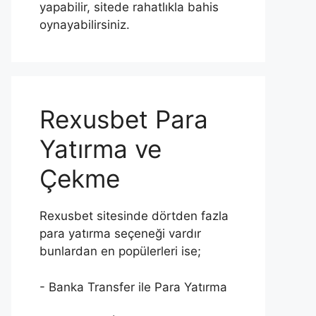
yapabilir, sitede rahatlıkla bahis
oynayabilirsiniz.
Rexusbet Para
Yatırma ve
Çekme
Rexusbet sitesinde dörtden fazla
para yatırma seçeneği vardır
bunlardan en popülerleri ise;
- Banka Transfer ile Para Yatırma