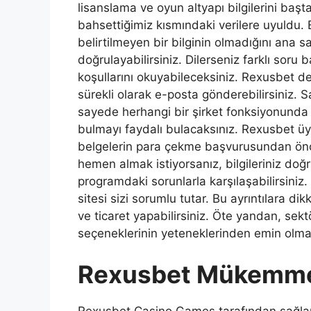
lisanslama ve oyun altyapı bilgilerini ba
bahsettiğimiz kısmındaki verilere uyuldu.
belirtilmeyen bir bilginin olmadığını ana
doğrulayabilirsiniz. Dilerseniz farklı soru 
koşullarını okuyabileceksiniz. Rexusbet d
sürekli olarak e-posta gönderebilirsiniz. S
sayede herhangi bir şirket fonksiyonunda b
bulmayı faydalı bulacaksınız. Rexusbet üy
belgelerin para çekme başvurusundan önce g
hemen almak istiyorsanız, bilgileriniz doğr
programdaki sorunlarla karşılaşabilirsiniz
sitesi sizi sorumlu tutar. Bu ayrıntılara d
ve ticaret yapabilirsiniz. Öte yandan, sekt
seçeneklerinin yeteneklerinden emin olmay
Rexusbet Mükemme