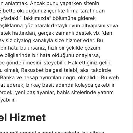
ştan anlatmak. Ancak bunu yaparken sitenin
 Elbette okuduğunuz içerikte firma tarafından
 sayfadaki “Hakkımızda” bölümüne giderek
başlıklarına göz atarak detaylı oyun altyapısını veya
estek hattından, gerçek zamanlı destek vb. ‘den
ayısız diyalog kanalıyla size hizmet eder. Bu
ir hata bulursanız, hızlı bir şekilde çözüm
e bilgilerinde bir hata olduğunu onaylarsa,
önderilmesini isteyebilir. Hak ettiğiniz geliri
u olmalı, Rexusbet belgesi talebi, aksi takdirde
. Banka ve hesap ayrıntıları doğru olmalıdır. Bu web
ikkat ederek, birkaç basit adımda kolayca çekebilir
ördeki yeni başlayanlar, bahis sitelerinde yatırım
abilir.
l Hizmet