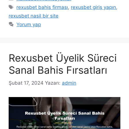
Etiketler
rexusbet bahis firması
,
rexusbet giriş yapın
,
rexusbet nasil bir site
Yorum yap
Rexusbet Üyelik Süreci
Sanal Bahis Fırsatları
Şubat 17, 2024
Yazarı:
admin