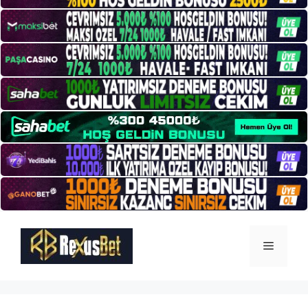
İçeriğe
atla
Menü