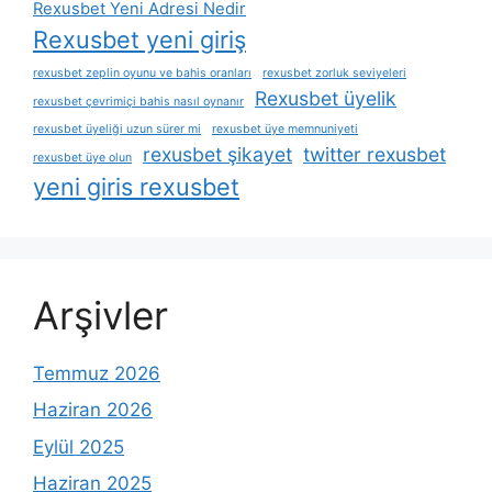
Rexusbet Yeni Adresi Nedir
Rexusbet yeni giriş
rexusbet zeplin oyunu ve bahis oranları
rexusbet zorluk seviyeleri
Rexusbet üyelik
rexusbet çevrimiçi bahis nasıl oynanır
rexusbet üyeliği uzun sürer mi
rexusbet üye memnuniyeti
rexusbet şikayet
twitter rexusbet
rexusbet üye olun
yeni giris rexusbet
Arşivler
Temmuz 2026
Haziran 2026
Eylül 2025
Haziran 2025