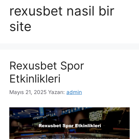
rexusbet nasil bir
site
Rexusbet Spor
Etkinlikleri
Mayıs 21, 2025
Yazarı:
admin