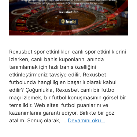
Rexusbet spor etkinlikleri canlı spor etkinliklerini
izlerken, canlı bahis kuponlarını anında
tanımlamak için hızlı bahis özelliğini
etkinleştirmeniz tavsiye edilir. Rexusbet
futbolunda hangi lig en başarılı olarak kabul
edilir? Çoğunlukla, Rexusbet canlı bir futbol
maçı izlemek, bir futbol konuşmasının görsel bir
temsilidir. Web sitesi futbol puanlarını ve
kazanımlarını garanti ediyor. Birlikte bir göz
atalım. Sonuç olarak, …
Devamını oku…