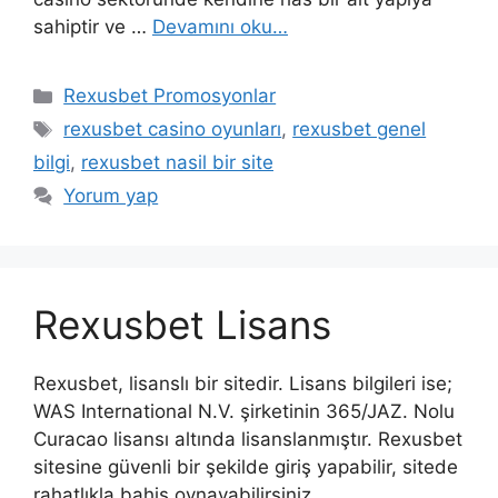
sahiptir ve …
Devamını oku…
Kategoriler
Rexusbet Promosyonlar
Etiketler
rexusbet casino oyunları
,
rexusbet genel
bilgi
,
rexusbet nasil bir site
Yorum yap
Rexusbet Lisans
Rexusbet, lisanslı bir sitedir. Lisans bilgileri ise;
WAS International N.V. şirketinin 365/JAZ. Nolu
Curacao lisansı altında lisanslanmıştır. Rexusbet
sitesine güvenli bir şekilde giriş yapabilir, sitede
rahatlıkla bahis oynayabilirsiniz.