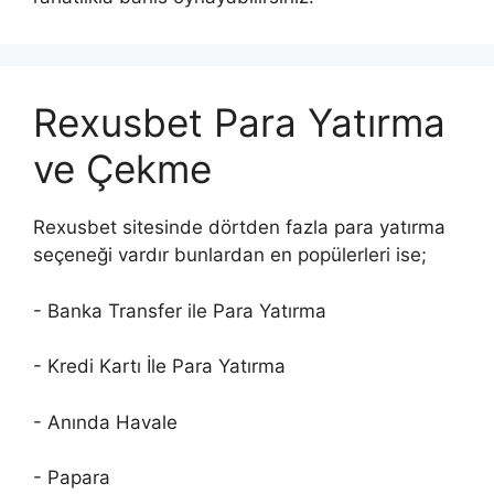
Rexusbet Para Yatırma
ve Çekme
Rexusbet sitesinde dörtden fazla para yatırma
seçeneği vardır bunlardan en popülerleri ise;
- Banka Transfer ile Para Yatırma
- Kredi Kartı İle Para Yatırma
- Anında Havale
- Papara