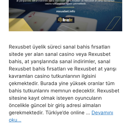
Rexusbet üyelik süreci sanal bahis fırsatları
sitede yer alan sanal casino veya Rexusbet
bahis, at yarışlarında sanal indirimler, sanal
Rexusbet bahis fırsatları ve Rexusbet at yarışı
kavramları casino tutkunlarının ilgisini
çekmektedir. Burada yine yüksek oranlar tüm
bahis tutkunlarını memnun edecektir. Rexusbet
sitesine kayıt olmak isteyen oyuncuların
öncelikle güncel bir giriş adresi almaları
gerekmektedir. Türkiye’de online …
Devamını
oku…