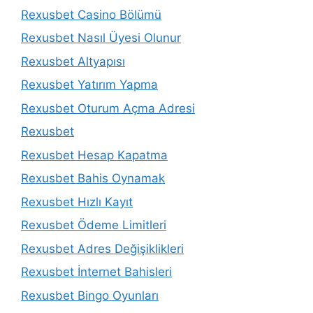
Rexusbet Casino Bölümü
Rexusbet Nasıl Üyesi Olunur
Rexusbet Altyapısı
Rexusbet Yatırım Yapma
Rexusbet Oturum Açma Adresi
Rexusbet
Rexusbet Hesap Kapatma
Rexusbet Bahis Oynamak
Rexusbet Hızlı Kayıt
Rexusbet Ödeme Limitleri
Rexusbet Adres Değişiklikleri
Rexusbet İnternet Bahisleri
Rexusbet Bingo Oyunları