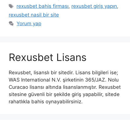
Etiketler
rexusbet bahis firması
,
rexusbet giriş yapın
,
rexusbet nasil bir site
Yorum yap
Rexusbet Lisans
Rexusbet, lisanslı bir sitedir. Lisans bilgileri ise;
WAS International N.V. şirketinin 365/JAZ. Nolu
Curacao lisansı altında lisanslanmıştır. Rexusbet
sitesine güvenli bir şekilde giriş yapabilir, sitede
rahatlıkla bahis oynayabilirsiniz.