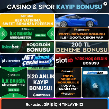
×
Rexusbet GİRİŞ İÇİN TIKLAYINIZ!