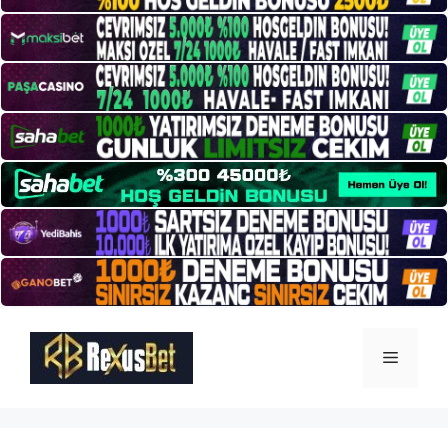
İçeriğe
atla
Menü