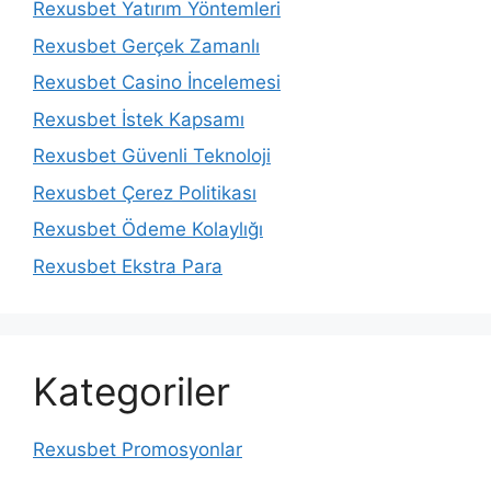
Rexusbet Yatırım Yöntemleri
Rexusbet Gerçek Zamanlı
Rexusbet Casino İncelemesi
Rexusbet İstek Kapsamı
Rexusbet Güvenli Teknoloji
Rexusbet Çerez Politikası
Rexusbet Ödeme Kolaylığı
Rexusbet Ekstra Para
Kategoriler
Rexusbet Promosyonlar