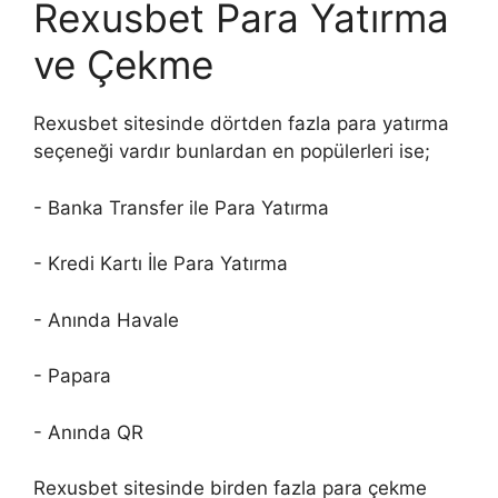
Rexusbet Para Yatırma
ve Çekme
Rexusbet sitesinde dörtden fazla para yatırma
seçeneği vardır bunlardan en popülerleri ise;
- Banka Transfer ile Para Yatırma
- Kredi Kartı İle Para Yatırma
- Anında Havale
- Papara
- Anında QR
Rexusbet sitesinde birden fazla para çekme