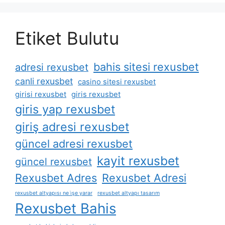
Etiket Bulutu
bahis sitesi rexusbet
adresi rexusbet
canli rexusbet
casino sitesi rexusbet
girisi rexusbet
giris rexusbet
giris yap rexusbet
giriş adresi rexusbet
güncel adresi rexusbet
kayit rexusbet
güncel rexusbet
Rexusbet Adres
Rexusbet Adresi
rexusbet altyapısı ne i̇şe yarar
rexusbet altyapı tasarım
Rexusbet Bahis