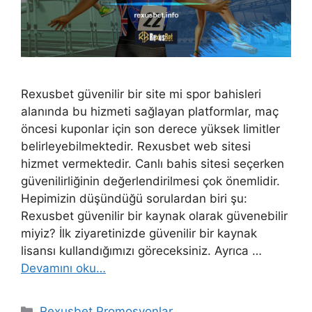
Rexusbet güvenilir bir site mi spor bahisleri
alanında bu hizmeti sağlayan platformlar, maç
öncesi kuponlar için son derece yüksek limitler
belirleyebilmektedir. Rexusbet web sitesi
hizmet vermektedir. Canlı bahis sitesi seçerken
güvenilirliğinin değerlendirilmesi çok önemlidir.
Hepimizin düşündüğü sorulardan biri şu:
Rexusbet güvenilir bir kaynak olarak güvenebilir
miyiz? İlk ziyaretinizde güvenilir bir kaynak
lisansı kullandığımızı göreceksiniz. Ayrıca …
Devamını oku…
Kategoriler
Rexusbet Promosyonlar