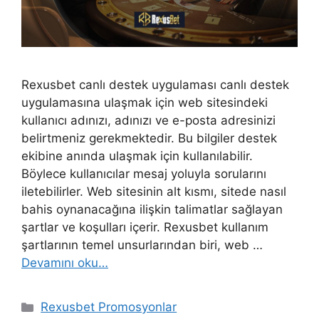
Rexusbet canlı destek uygulaması canlı destek
uygulamasına ulaşmak için web sitesindeki
kullanıcı adınızı, adınızı ve e-posta adresinizi
belirtmeniz gerekmektedir. Bu bilgiler destek
ekibine anında ulaşmak için kullanılabilir.
Böylece kullanıcılar mesaj yoluyla sorularını
iletebilirler. Web sitesinin alt kısmı, sitede nasıl
bahis oynanacağına ilişkin talimatlar sağlayan
şartlar ve koşulları içerir. Rexusbet kullanım
şartlarının temel unsurlarından biri, web …
Devamını oku…
Kategoriler
Rexusbet Promosyonlar