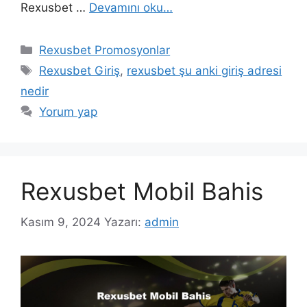
Rexusbet …
Devamını oku…
Kategoriler
Rexusbet Promosyonlar
Etiketler
Rexusbet Giriş
,
rexusbet şu anki giriş adresi
nedir
Yorum yap
Rexusbet Mobil Bahis
Kasım 9, 2024
Yazarı:
admin