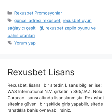
Kategoriler
Rexusbet Promosyonlar
Etiketler
güncel adresi rexusbet
,
rexusbet oyun
sağlayıcı çeşitliliği
,
rexusbet zeplin oyunu ve
bahis oranları
Yorum yap
Rexusbet Lisans
Rexusbet, lisanslı bir sitedir. Lisans bilgileri ise;
WAS International N.V. şirketinin 365/JAZ. Nolu
Curacao lisansı altında lisanslanmıştır. Rexusbet
sitesine güvenli bir şekilde giriş yapabilir, sitede
rahatlıkla bahis oynayabilirsiniz.