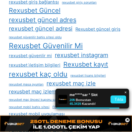
rexusbet giriş bağlantısı
rexusbet giriş sorunları
Rexusbet Güncel
rexusbet güncel adres
rexusbet güncel adresi
Rexusbet güncel giriş
rexusbet güvenilir bahis sitesi oldu
Rexusbet Güvenilir Mi
rexusbet instagram
rexusbet güvenlir mi
Rexusbet kayıt
rexusbet i̇letişim bilgileri
rexusbet kaç oldu
rexusbet lisans bilgileri
rexusbet maç izle
rexusbet masa oyunları
rexusbet maç izleme
rexusbet maç öncesi kuponu satın alınabilir
rexusbet mobil bahis
rexusbet mobil canlı casino
rexusbet mobil bahis sitesi
rexusbet mobil uygulaması
×
Rexusbet müşteri hizmetleri
rexusbet nasil bir site
rexusbet nasıl tutuklayabilirim