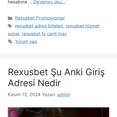
hesabına …
Devamını oku…
Kategoriler
Rexusbet Promosyonlar
Etiketler
rexusbet adres bilgileri
,
rexusbet hizmet
sunar
,
rexusbet tv canli maç
Yorum yap
Rexusbet Şu Anki Giriş
Adresi Nedir
Kasım 13, 2024
Yazarı:
admin