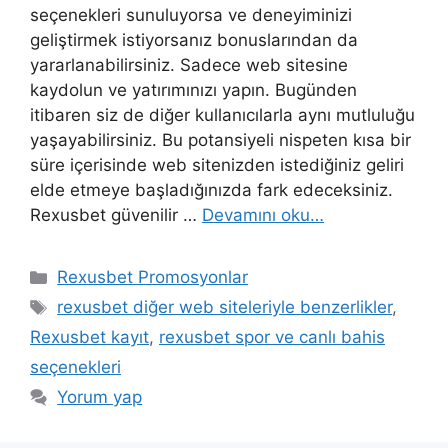
seçenekleri sunuluyorsa ve deneyiminizi
geliştirmek istiyorsanız bonuslarından da
yararlanabilirsiniz. Sadece web sitesine
kaydolun ve yatırımınızı yapın. Bugünden
itibaren siz de diğer kullanıcılarla aynı mutluluğu
yaşayabilirsiniz. Bu potansiyeli nispeten kısa bir
süre içerisinde web sitenizden istediğiniz geliri
elde etmeye başladığınızda fark edeceksiniz.
Rexusbet güvenilir …
Devamını oku…
Kategoriler
Rexusbet Promosyonlar
Etiketler
rexusbet diğer web siteleriyle benzerlikler
,
Rexusbet kayıt
,
rexusbet spor ve canlı bahis
seçenekleri
Yorum yap