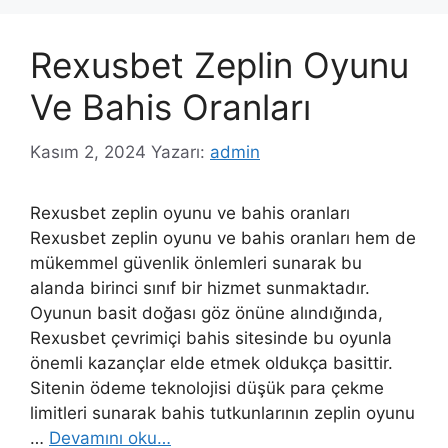
Rexusbet Zeplin Oyunu
Ve Bahis Oranları
Kasım 2, 2024
Yazarı:
admin
Rexusbet zeplin oyunu ve bahis oranları
Rexusbet zeplin oyunu ve bahis oranları hem de
mükemmel güvenlik önlemleri sunarak bu
alanda birinci sınıf bir hizmet sunmaktadır.
Oyunun basit doğası göz önüne alındığında,
Rexusbet çevrimiçi bahis sitesinde bu oyunla
önemli kazançlar elde etmek oldukça basittir.
Sitenin ödeme teknolojisi düşük para çekme
limitleri sunarak bahis tutkunlarının zeplin oyunu
…
Devamını oku…