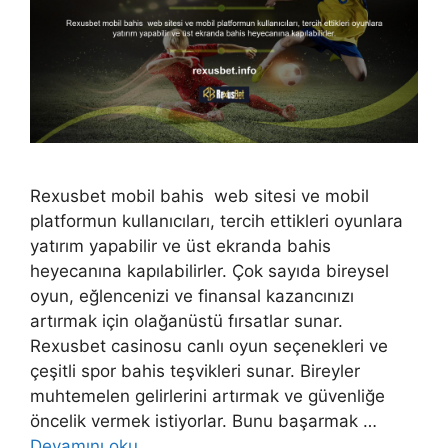
Rexusbet mobil bahis web sitesi ve mobil
platformun kullanıcıları, tercih ettikleri oyunlara
yatırım yapabilir ve üst ekranda bahis
heyecanına kapılabilirler. Çok sayıda bireysel
oyun, eğlencenizi ve finansal kazancınızı
artırmak için olağanüstü fırsatlar sunar.
Rexusbet casinosu canlı oyun seçenekleri ve
çeşitli spor bahis teşvikleri sunar. Bireyler
muhtemelen gelirlerini artırmak ve güvenliğe
öncelik vermek istiyorlar. Bunu başarmak …
Devamını oku…