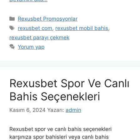
Kategoriler
Rexusbet Promosyonlar
Etiketler
rexusbet com
,
rexusbet mobil bahis
,
rexusbet parayı çekmek
Yorum yap
Rexusbet Spor Ve Canlı
Bahis Seçenekleri
Kasım 6, 2024
Yazarı:
admin
Rexusbet spor ve canlı bahis seçenekleri
karşınıza spor bahisleri veya canlı bahis