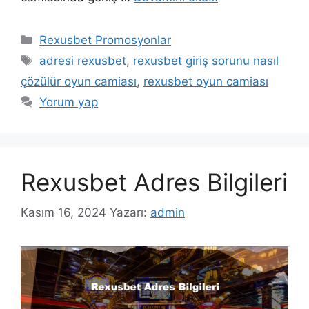
Kategoriler
Rexusbet Promosyonlar
Etiketler
adresi rexusbet
,
rexusbet giriş sorunu nasıl
çözülür oyun camiası
,
rexusbet oyun camiası
Yorum yap
Rexusbet Adres Bilgileri
Kasım 16, 2024
Yazarı:
admin