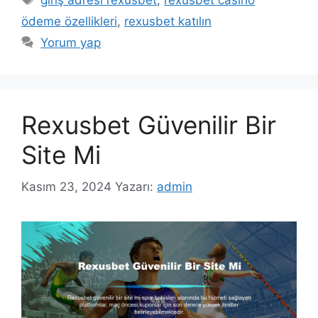
giriş adresi rexusbet
,
rexusbet casino
ödeme özellikleri
,
rexusbet katılın
Yorum yap
Rexusbet Güvenilir Bir
Site Mi
Kasım 23, 2024
Yazarı:
admin