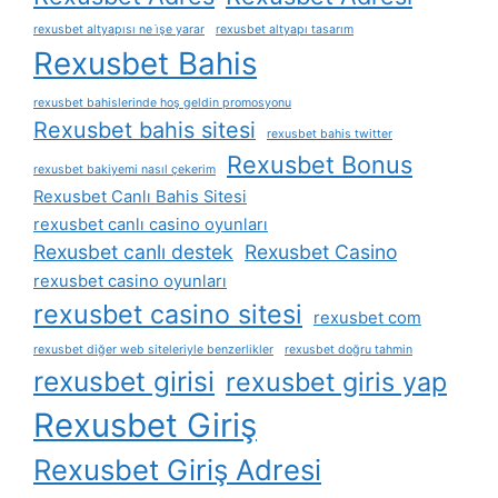
rexusbet altyapısı ne i̇şe yarar
rexusbet altyapı tasarım
Rexusbet Bahis
rexusbet bahislerinde hoş geldin promosyonu
Rexusbet bahis sitesi
rexusbet bahis twitter
Rexusbet Bonus
rexusbet bakiyemi nasıl çekerim
Rexusbet Canlı Bahis Sitesi
rexusbet canlı casino oyunları
Rexusbet canlı destek
Rexusbet Casino
rexusbet casino oyunları
rexusbet casino sitesi
rexusbet com
rexusbet diğer web siteleriyle benzerlikler
rexusbet doğru tahmin
rexusbet girisi
rexusbet giris yap
Rexusbet Giriş
Rexusbet Giriş Adresi