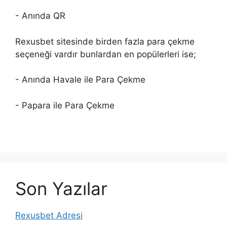
- Anında QR
Rexusbet sitesinde birden fazla para çekme
seçeneği vardır bunlardan en popülerleri ise;
- Anında Havale ile Para Çekme
- Papara ile Para Çekme
Son Yazılar
Rexusbet Adresi