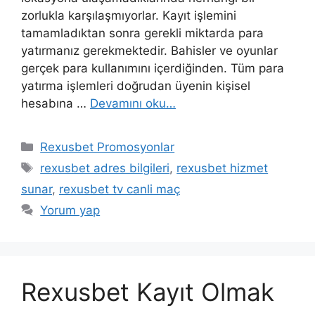
zorlukla karşılaşmıyorlar. Kayıt işlemini
tamamladıktan sonra gerekli miktarda para
yatırmanız gerekmektedir. Bahisler ve oyunlar
gerçek para kullanımını içerdiğinden. Tüm para
yatırma işlemleri doğrudan üyenin kişisel
hesabına …
Devamını oku…
Kategoriler
Rexusbet Promosyonlar
Etiketler
rexusbet adres bilgileri
,
rexusbet hizmet
sunar
,
rexusbet tv canli maç
Yorum yap
Rexusbet Kayıt Olmak