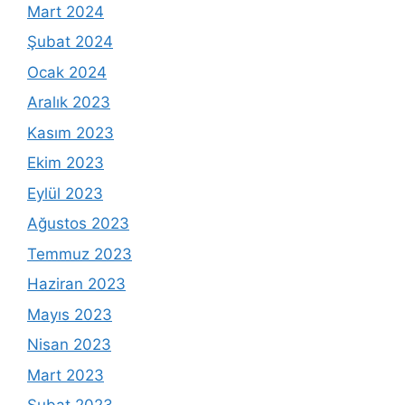
Mart 2024
Şubat 2024
Ocak 2024
Aralık 2023
Kasım 2023
Ekim 2023
Eylül 2023
Ağustos 2023
Temmuz 2023
Haziran 2023
Mayıs 2023
Nisan 2023
Mart 2023