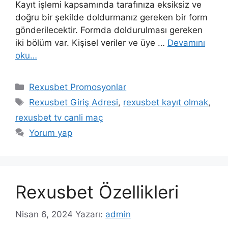
Kayıt işlemi kapsamında tarafınıza eksiksiz ve
doğru bir şekilde doldurmanız gereken bir form
gönderilecektir. Formda doldurulması gereken
iki bölüm var. Kişisel veriler ve üye …
Devamını
oku…
Kategoriler
Rexusbet Promosyonlar
Etiketler
Rexusbet Giriş Adresi
,
rexusbet kayıt olmak
,
rexusbet tv canli maç
Yorum yap
Rexusbet Özellikleri
Nisan 6, 2024
Yazarı:
admin