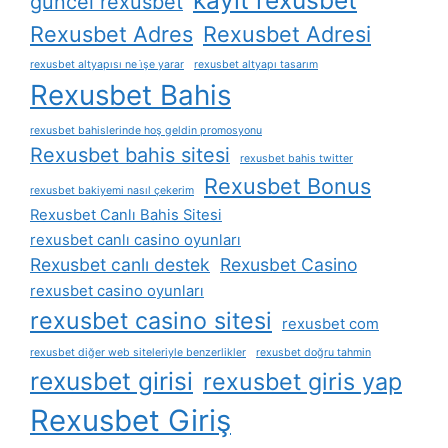
güncel rexusbet
Rexusbet Adres
Rexusbet Adresi
rexusbet altyapısı ne i̇şe yarar
rexusbet altyapı tasarım
Rexusbet Bahis
rexusbet bahislerinde hoş geldin promosyonu
Rexusbet bahis sitesi
rexusbet bahis twitter
Rexusbet Bonus
rexusbet bakiyemi nasıl çekerim
Rexusbet Canlı Bahis Sitesi
rexusbet canlı casino oyunları
Rexusbet canlı destek
Rexusbet Casino
rexusbet casino oyunları
rexusbet casino sitesi
rexusbet com
rexusbet diğer web siteleriyle benzerlikler
rexusbet doğru tahmin
rexusbet girisi
rexusbet giris yap
Rexusbet Giriş