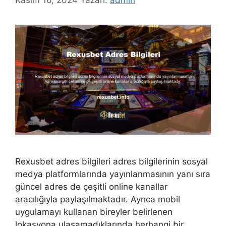
Rexusbet adres bilgileri adres bilgilerinin sosyal
medya platformlarında yayınlanmasının yanı sıra
güncel adres de çeşitli online kanallar
aracılığıyla paylaşılmaktadır. Ayrıca mobil
uygulamayı kullanan bireyler belirlenen
lokasyona ulaşamadıklarında herhangi bir