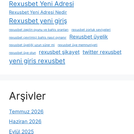
Rexusbet Yeni Adresi
Rexusbet Yeni Adresi Nedir
Rexusbet yeni giriş
rexusbet zeplin oyunu ve bahis oranları
rexusbet zorluk seviyeleri
Rexusbet üyelik
rexusbet çevrimiçi bahis nasıl oynanır
rexusbet üyeliği uzun sürer mi
rexusbet üye memnuniyeti
rexusbet şikayet
twitter rexusbet
rexusbet üye olun
yeni giris rexusbet
Arşivler
Temmuz 2026
Haziran 2026
Eylül 2025