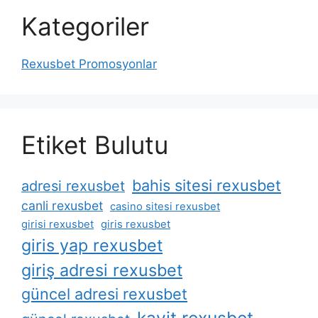
Kategoriler
Rexusbet Promosyonlar
Etiket Bulutu
bahis sitesi rexusbet
adresi rexusbet
canli rexusbet
casino sitesi rexusbet
girisi rexusbet
giris rexusbet
giris yap rexusbet
giriş adresi rexusbet
güncel adresi rexusbet
kayit rexusbet