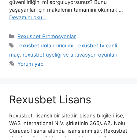
güvenilirliğini mi sorguluyorsunuz? Bunu
yaşayanlar için makalenin tamamını okumak …
Devamını oku…
Kategoriler
Rexusbet Promosyonlar
Etiketler
rexusbet dolandırıcı mı
,
rexusbet tv canli
maç
,
rexusbet üyeliği ve aktivasyon oyunları
Yorum yap
Rexusbet Lisans
Rexusbet, lisanslı bir sitedir. Lisans bilgileri ise;
WAS International N.V. şirketinin 365/JAZ. Nolu
Curacao lisansı altında lisanslanmıştır. Rexusbet