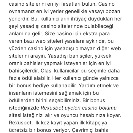
casino sitelerini en iyi fırsatları bulun. Casino
oynamanız en iyi yerler genellikle yasayı bozan
yerlerdir. Bu, kullanıcıların ihtiyaç duydukları her
şeyi yasadışı casino sitelerinde bulabileceği
anlamına gelir. Size casino için ekstra para
veren bazı web siteleri yasalara aykırıdır, bu
yüzden casino için yasadışı olmayan diğer web
sitelerini arayın. Yasadışı bahisçiler, yüksek
oranlı bahisler yapmak isteyenler için en iyi
bahisçilerdir. Olası kullanıcılar bu seçimle daha
fazla ödül alabilir. Her kullanıcı günde yalnızca
bir bonus hediye kullanabilir. Yardım etmek ve
insanların istemesini sağlamak için bu
ödüllerden birini seçebilirsiniz. Bir bonus
istediğinizde
Rexusbet üyeleri casino bölümü
sitesi isteğinizi alır ve oyuncu hesabınıza koyar.
Rexusbet, ilk kez kayıt yapan ilk kitapçıya
ücretsiz bir bonus veriyor. Çevrimiçi bahis