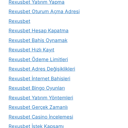
Rexusbet Yatırım Yapma
Rexusbet Oturum Açma Adresi
Rexusbet
Rexusbet Hesap Kapatma
Rexusbet Bahis Oynamak
Rexusbet Hızlı Kayıt
Rexusbet Ödeme Limitleri
Rexusbet Adres Değişiklikleri
Rexusbet İnternet Bahisleri
Rexusbet Bingo Oyunları
Rexusbet Yatırım Yöntemleri
Rexusbet Gerçek Zamanlı
Rexusbet Casino İncelemesi
Rexusbet İstek Kapsamı