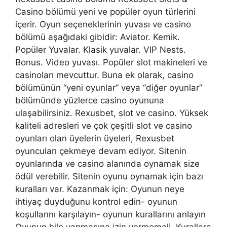
Casino bölümü yeni ve popüler oyun türlerini
içerir. Oyun seçeneklerinin yuvası ve casino
bölümü aşağıdaki gibidir: Aviator. Kemik.
Popüler Yuvalar. Klasik yuvalar. VIP Nests.
Bonus. Video yuvası. Popüler slot makineleri ve
casinoları mevcuttur. Buna ek olarak, casino
bölümünün “yeni oyunlar” veya “diğer oyunlar”
bölümünde yüzlerce casino oyununa
ulaşabilirsiniz. Rexusbet, slot ve casino. Yüksek
kaliteli adresleri ve çok çeşitli slot ve casino
oyunları olan üyelerin üyeleri, Rexusbet
oyuncuları çekmeye devam ediyor. Sitenin
oyunlarında ve casino alanında oynamak size
ödül verebilir. Sitenin oyunu oynamak için bazı
kuralları var. Kazanmak için: Oyunun neye
ihtiyaç duyduğunu kontrol edin- oyunun
koşullarını karşılayın- oyunun kurallarını anlayın