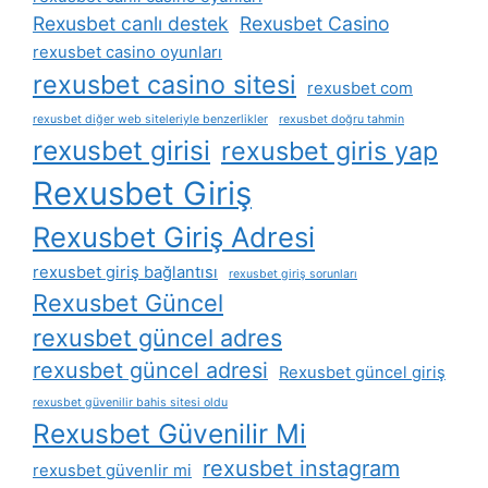
Rexusbet canlı destek
Rexusbet Casino
rexusbet casino oyunları
rexusbet casino sitesi
rexusbet com
rexusbet diğer web siteleriyle benzerlikler
rexusbet doğru tahmin
rexusbet girisi
rexusbet giris yap
Rexusbet Giriş
Rexusbet Giriş Adresi
rexusbet giriş bağlantısı
rexusbet giriş sorunları
Rexusbet Güncel
rexusbet güncel adres
rexusbet güncel adresi
Rexusbet güncel giriş
rexusbet güvenilir bahis sitesi oldu
Rexusbet Güvenilir Mi
rexusbet instagram
rexusbet güvenlir mi