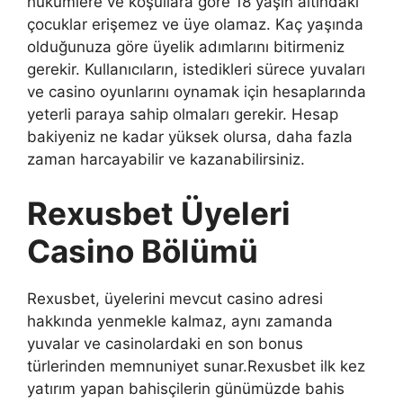
hükümlere ve koşullara göre 18 yaşın altındaki
çocuklar erişemez ve üye olamaz. Kaç yaşında
olduğunuza göre üyelik adımlarını bitirmeniz
gerekir. Kullanıcıların, istedikleri sürece yuvaları
ve casino oyunlarını oynamak için hesaplarında
yeterli paraya sahip olmaları gerekir. Hesap
bakiyeniz ne kadar yüksek olursa, daha fazla
zaman harcayabilir ve kazanabilirsiniz.
Rexusbet Üyeleri
Casino Bölümü
Rexusbet, üyelerini mevcut casino adresi
hakkında yenmekle kalmaz, aynı zamanda
yuvalar ve casinolardaki en son bonus
türlerinden memnuniyet sunar.Rexusbet ilk kez
yatırım yapan bahisçilerin günümüzde bahis