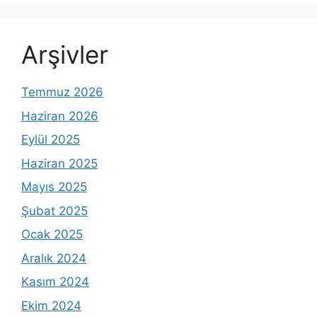
Arşivler
Temmuz 2026
Haziran 2026
Eylül 2025
Haziran 2025
Mayıs 2025
Şubat 2025
Ocak 2025
Aralık 2024
Kasım 2024
Ekim 2024