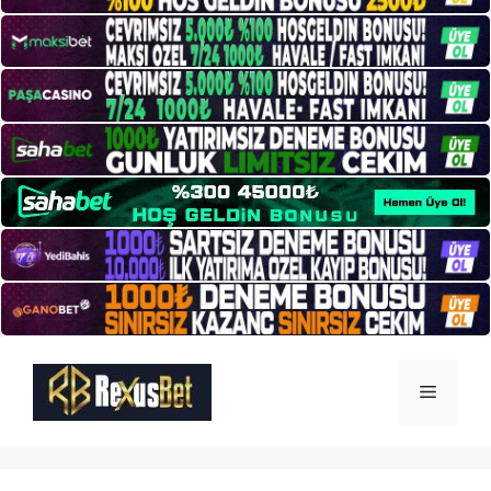
İçeriğe
atla
Menü