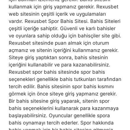
kullanmak için giriş yapmanız gerekir. Rexusbet
web sitesinin çeşitli içerik ve uygulamaları
vardır. Rexusbet Spor Bahis Sitesi. Bahis Siteleri
çeşitli içeriğe sahiptir. Güvenli ve karlı bahisler
ve oyunlara sahip olduğu için bahisçiler site gibi.
Rexusbet sitesinde puan almak için oturum
açmanız ve sitenin içeriğini kullanmanız gerekir.
Siteye giriş yaptıktan sonra, bahis sitesinin
içeriğini kullanabilir ve para kazanabilirsiniz.
Rexusbet spor bahis sitesinde spor bahis
seçenekleri genellikle bahis tutkunları tarafından
tercih edilir. Bahis sitesinin spor bahis kısmını
görmek için önce siteye giriş yapmanız gerekir.
Bir bahis sitesine giriş yaparak, sitenin spor
bahis seçeneklerini kullanarak para kazanmaya
başlayabilirsiniz. Oyuncular genellikle spora
bahis oynamayı tercih ederler. Spor hakkında