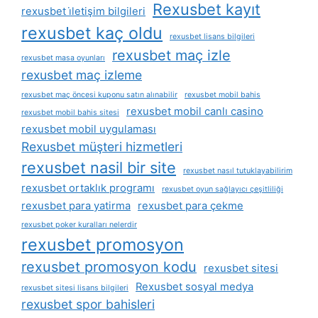
Rexusbet kayıt
rexusbet i̇letişim bilgileri
rexusbet kaç oldu
rexusbet lisans bilgileri
rexusbet maç izle
rexusbet masa oyunları
rexusbet maç izleme
rexusbet maç öncesi kuponu satın alınabilir
rexusbet mobil bahis
rexusbet mobil canlı casino
rexusbet mobil bahis sitesi
rexusbet mobil uygulaması
Rexusbet müşteri hizmetleri
rexusbet nasil bir site
rexusbet nasıl tutuklayabilirim
rexusbet ortaklık programı
rexusbet oyun sağlayıcı çeşitliliği
rexusbet para yatirma
rexusbet para çekme
rexusbet poker kuralları nelerdir
rexusbet promosyon
rexusbet promosyon kodu
rexusbet sitesi
Rexusbet sosyal medya
rexusbet sitesi lisans bilgileri
rexusbet spor bahisleri