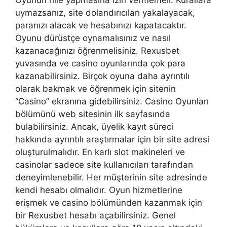
Oyunun hile yapmasına izin vermemeli. Kurallara
uymazsanız, site dolandırıcıları yakalayacak,
paranızı alacak ve hesabınızı kapatacaktır.
Oyunu dürüstçe oynamalısınız ve nasıl
kazanacağınızı öğrenmelisiniz. Rexusbet
yuvasında ve casino oyunlarında çok para
kazanabilirsiniz. Birçok oyuna daha ayrıntılı
olarak bakmak ve öğrenmek için sitenin
“Casino” ekranına gidebilirsiniz. Casino Oyunları
bölümünü web sitesinin ilk sayfasında
bulabilirsiniz. Ancak, üyelik kayıt süreci
hakkında ayrıntılı araştırmalar için bir site adresi
oluşturulmalıdır. En karlı slot makineleri ve
casinolar sadece site kullanıcıları tarafından
deneyimlenebilir. Her müşterinin site adresinde
kendi hesabı olmalıdır. Oyun hizmetlerine
erişmek ve casino bölümünden kazanmak için
bir Rexusbet hesabı açabilirsiniz. Genel