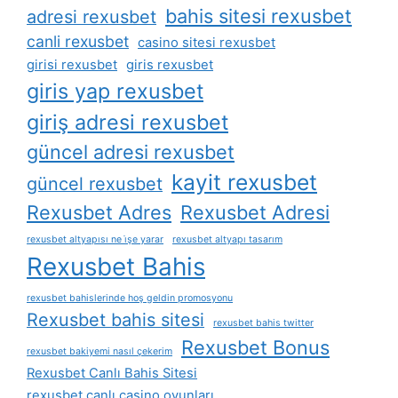
bahis sitesi rexusbet
adresi rexusbet
canli rexusbet
casino sitesi rexusbet
girisi rexusbet
giris rexusbet
giris yap rexusbet
giriş adresi rexusbet
güncel adresi rexusbet
kayit rexusbet
güncel rexusbet
Rexusbet Adres
Rexusbet Adresi
rexusbet altyapısı ne i̇şe yarar
rexusbet altyapı tasarım
Rexusbet Bahis
rexusbet bahislerinde hoş geldin promosyonu
Rexusbet bahis sitesi
rexusbet bahis twitter
Rexusbet Bonus
rexusbet bakiyemi nasıl çekerim
Rexusbet Canlı Bahis Sitesi
rexusbet canlı casino oyunları