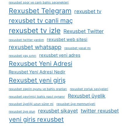
rexusbet spor ve canlı bahis seçenekleri
Rexusbet Telegram
rexusbet tv
rexusbet tv canli maç
rexusbet tv izle
Rexusbet Twitter
rexusbet web sitesi
rexusbet twitter yardım
rexusbet whatsapp
rexusbet yasal mı
rexusbet yeni adres
rexusbet yaş sınırı
Rexusbet Yeni Adresi
Rexusbet Yeni Adresi Nedir
Rexusbet yeni giriş
rexusbet zeplin oyunu ve bahis oranları
rexusbet zorluk seviyeleri
Rexusbet üyelik
rexusbet çevrimiçi bahis nasıl oynanır
rexusbet üyeliği uzun sürer mi
rexusbet üye memnuniyeti
rexusbet şikayet
twitter rexusbet
rexusbet üye olun
yeni giris rexusbet