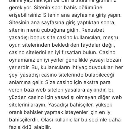
bahis yapmak için bir bahis sitesine gitmeniz
gerekiyor. Sitenin spor bahis bölümüne
erişebilirsiniz: Sitenin ana sayfasına giriş yapın.
Sitesinin ana sayfasına giriş yaptıktan sonra,
sitenin menü çubuğuna gidin. Rexusbet
yasadışı bonus site casino kullanıcıları, meşru
oyun sitelerinden bekledikleri faydalar değil,
casino sitelerini en iyi fırsatları bulun. Casino
oynamanız en iyi yerler genellikle yasayı bozan
yerlerdir. Bu, kullanıcıların ihtiyaç duydukları her
şeyi yasadışı casino sitelerinde bulabileceği
anlamına gelir. Size casino için ekstra para
veren bazı web siteleri yasalara aykırıdır, bu
yüzden casino için yasadışı olmayan diğer web
sitelerini arayın. Yasadışı bahisçiler, yüksek
oranlı bahisler yapmak isteyenler için en iyi
bahisçilerdir. Olası kullanıcılar bu seçimle daha
fazla ödül alabilir.