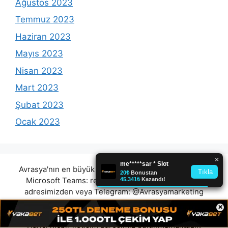
Ağustos 2023
Temmuz 2023
Haziran 2023
Mayıs 2023
Nisan 2023
Mart 2023
Şubat 2023
Ocak 2023
Avrasya'nın en büyük reklam platformunda olmak için
Microsoft Teams:
reklam@avrasyamarketing.com
adresimizden veya Telegram: @Avrasyamarketing
adresimizden irtibat kurabilirsiniz. (Tek iletişim
×
adreslerimiz teams / telegram ve mail adresimizdir.
Harici hiçbir iletişim adresimiz bulunmamaktadır.