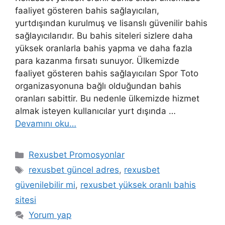
faaliyet gösteren bahis sağlayıcıları,
yurtdışından kurulmuş ve lisanslı güvenilir bahis
sağlayıcılarıdır. Bu bahis siteleri sizlere daha
yüksek oranlarla bahis yapma ve daha fazla
para kazanma fırsatı sunuyor. Ülkemizde
faaliyet gösteren bahis sağlayıcıları Spor Toto
organizasyonuna bağlı olduğundan bahis
oranları sabittir. Bu nedenle ülkemizde hizmet
almak isteyen kullanıcılar yurt dışında …
Devamını oku…
Kategoriler
Rexusbet Promosyonlar
Etiketler
rexusbet güncel adres
,
rexusbet
güvenilebilir mi
,
rexusbet yüksek oranlı bahis
sitesi
Yorum yap