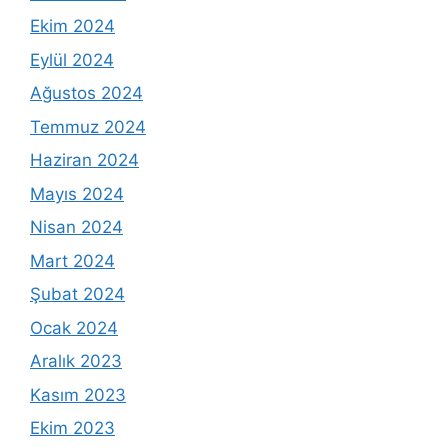
Ekim 2024
Eylül 2024
Ağustos 2024
Temmuz 2024
Haziran 2024
Mayıs 2024
Nisan 2024
Mart 2024
Şubat 2024
Ocak 2024
Aralık 2023
Kasım 2023
Ekim 2023