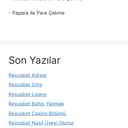
- Papara ile Para Çekme
Son Yazılar
Rexusbet Adresi
Rexusbet Giriş
Rexusbet Lisans
Rexusbet Bahis Yapmak
Rexusbet Casino Bölümü
Rexusbet Nasıl Üyesi Olunur