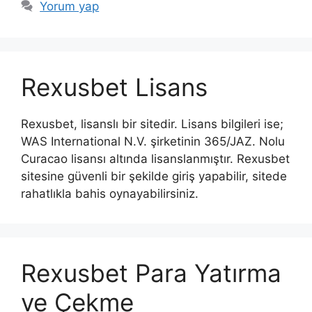
Yorum yap
Rexusbet Lisans
Rexusbet, lisanslı bir sitedir. Lisans bilgileri ise;
WAS International N.V. şirketinin 365/JAZ. Nolu
Curacao lisansı altında lisanslanmıştır. Rexusbet
sitesine güvenli bir şekilde giriş yapabilir, sitede
rahatlıkla bahis oynayabilirsiniz.
Rexusbet Para Yatırma
ve Çekme