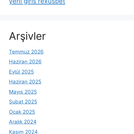
yeni giris rexusbet
Arşivler
Temmuz 2026
Haziran 2026
Eylül 2025
Haziran 2025
Mayıs 2025
Şubat 2025
Ocak 2025
Aralık 2024
Kasım 2024