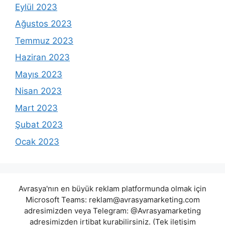
Eylül 2023
Ağustos 2023
Temmuz 2023
Haziran 2023
Mayıs 2023
Nisan 2023
Mart 2023
Şubat 2023
Ocak 2023
Avrasya'nın en büyük reklam platformunda olmak için
Microsoft Teams:
reklam@avrasyamarketing.com
adresimizden veya Telegram: @Avrasyamarketing
adresimizden irtibat kurabilirsiniz. (Tek iletişim