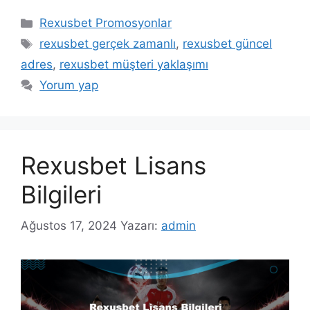
Kategoriler
Rexusbet Promosyonlar
Etiketler
rexusbet gerçek zamanlı
,
rexusbet güncel
adres
,
rexusbet müşteri yaklaşımı
Yorum yap
Rexusbet Lisans
Bilgileri
Ağustos 17, 2024
Yazarı:
admin