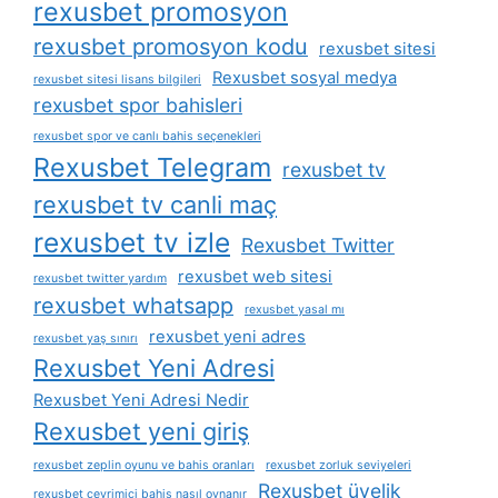
rexusbet promosyon
rexusbet promosyon kodu
rexusbet sitesi
Rexusbet sosyal medya
rexusbet sitesi lisans bilgileri
rexusbet spor bahisleri
rexusbet spor ve canlı bahis seçenekleri
Rexusbet Telegram
rexusbet tv
rexusbet tv canli maç
rexusbet tv izle
Rexusbet Twitter
rexusbet web sitesi
rexusbet twitter yardım
rexusbet whatsapp
rexusbet yasal mı
rexusbet yeni adres
rexusbet yaş sınırı
Rexusbet Yeni Adresi
Rexusbet Yeni Adresi Nedir
Rexusbet yeni giriş
rexusbet zeplin oyunu ve bahis oranları
rexusbet zorluk seviyeleri
Rexusbet üyelik
rexusbet çevrimiçi bahis nasıl oynanır