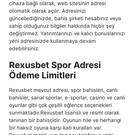
cihaza bağlı olarak, web sitesinin adresi
otomatik olarak açılır. Adresinizi
güncellediğinizde, bahis şirketi hesabınız veya
sahip olduğunuz bilgiler hakkında hiçbir şey
değiştirmez. Yatırımlarınızı ve kalıcı bonuslarınızı
yeni adresinizde kullanmaya devam
edebilirsiniz.
Rexusbet Spor Adresi
Ödeme Limitleri
Rexusbet mevcut adresi, spor bahisleri, canlı
bahisler, sanal sporlar, e-sporlar, casino ve canlı
oyunlar gibi çok çeşitli eğlence seçenekleri
sunmaktadır.Rexusbet lisanslı ve resmi olarak
tanınan bir bahisçidir. Oyunun hile ve herhangi
bir haksız oyuna karşı katı kuralları var.