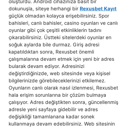
oluşturdu. Android cihazınıza basit bir
dokunuşla, siteye herhangi bir
Rexusbet Kayıt
güçlük olmadan kolayca erişebilirsiniz. Spor
bahisleri, canlı bahisler, casino oyunları ve canlı
oyunlar gibi çok çeşitli etkinliklerin tadını
çıkarabilirsiniz. Üstteki sitelerdeki oyunlar en
soğuk aylarda bile durmaz. Giriş adresi
kapatıldıktan sonra, Rexusbet önemli
çalışmalarına devam etmek için yeni bir adres
bularak devam ediyor. Adresinizi
değiştirdiğinizde, web sitesinde veya kişisel
bilgilerinizde görebileceklerinizi etkilemez.
Oyunların canlı olarak nasıl izlenmesi, Rexusbet
hala erişim sorunlarına bir çözüm bulmaya
çalışıyor. Adres değiştikten sonra, güncellenmiş
adresle yeni sayfaya gidebilir ve adres
değişikliği tamamlanana kadar sonek
kullanmaya devam edebilirsiniz. Web sitesinin