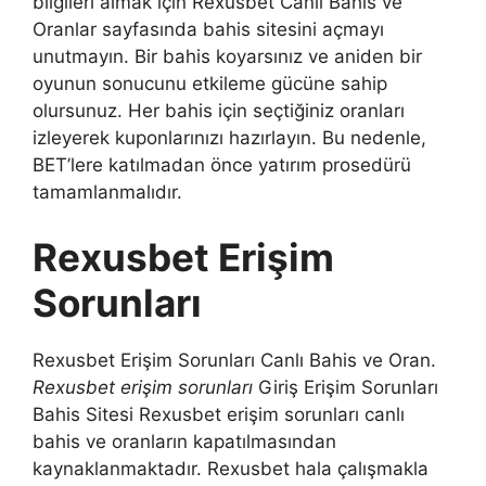
bilgileri almak için Rexusbet Canlı Bahis ve
Oranlar sayfasında bahis sitesini açmayı
unutmayın. Bir bahis koyarsınız ve aniden bir
oyunun sonucunu etkileme gücüne sahip
olursunuz. Her bahis için seçtiğiniz oranları
izleyerek kuponlarınızı hazırlayın. Bu nedenle,
BET’lere katılmadan önce yatırım prosedürü
tamamlanmalıdır.
Rexusbet Erişim
Sorunları
Rexusbet Erişim Sorunları Canlı Bahis ve Oran.
Rexusbet erişim sorunları
Giriş Erişim Sorunları
Bahis Sitesi Rexusbet erişim sorunları canlı
bahis ve oranların kapatılmasından
kaynaklanmaktadır. Rexusbet hala çalışmakla