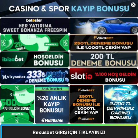
×
Rexusbet GİRİŞ İÇİN TIKLAYINIZ!