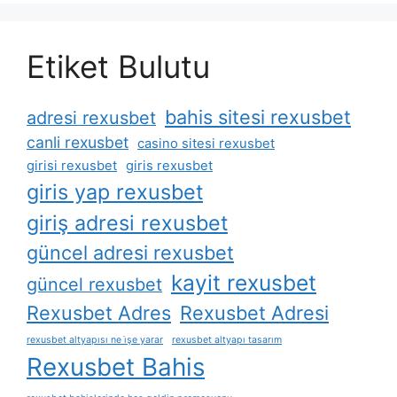
Etiket Bulutu
bahis sitesi rexusbet
adresi rexusbet
canli rexusbet
casino sitesi rexusbet
girisi rexusbet
giris rexusbet
giris yap rexusbet
giriş adresi rexusbet
güncel adresi rexusbet
kayit rexusbet
güncel rexusbet
Rexusbet Adres
Rexusbet Adresi
rexusbet altyapısı ne i̇şe yarar
rexusbet altyapı tasarım
Rexusbet Bahis