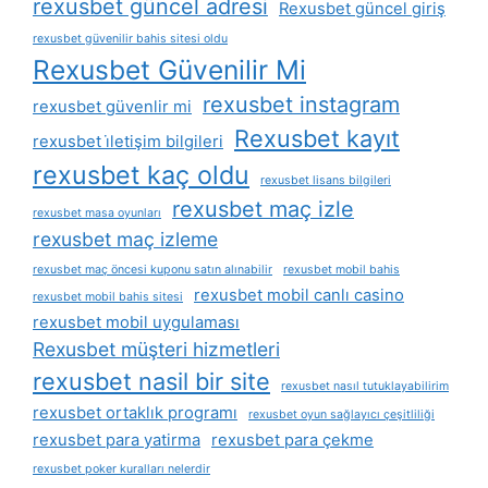
rexusbet güncel adresi
Rexusbet güncel giriş
rexusbet güvenilir bahis sitesi oldu
Rexusbet Güvenilir Mi
rexusbet instagram
rexusbet güvenlir mi
Rexusbet kayıt
rexusbet i̇letişim bilgileri
rexusbet kaç oldu
rexusbet lisans bilgileri
rexusbet maç izle
rexusbet masa oyunları
rexusbet maç izleme
rexusbet maç öncesi kuponu satın alınabilir
rexusbet mobil bahis
rexusbet mobil canlı casino
rexusbet mobil bahis sitesi
rexusbet mobil uygulaması
Rexusbet müşteri hizmetleri
rexusbet nasil bir site
rexusbet nasıl tutuklayabilirim
rexusbet ortaklık programı
rexusbet oyun sağlayıcı çeşitliliği
rexusbet para yatirma
rexusbet para çekme
rexusbet poker kuralları nelerdir