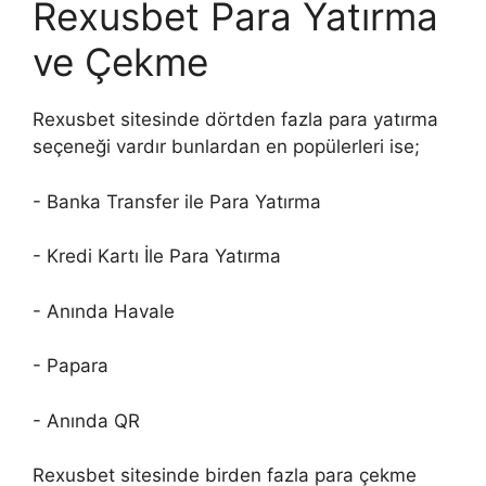
Rexusbet Para Yatırma
ve Çekme
Rexusbet sitesinde dörtden fazla para yatırma
seçeneği vardır bunlardan en popülerleri ise;
- Banka Transfer ile Para Yatırma
- Kredi Kartı İle Para Yatırma
- Anında Havale
- Papara
- Anında QR
Rexusbet sitesinde birden fazla para çekme