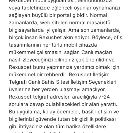
Rexusbet mobil uygulaması, telefonunuzda
veya tabletinizde eğlenceli oyunlar oynamanızı
sağlayan büyülü bir portal gibidir. Normal
zamanlarda, web siteleri normal masaüstü
bilgisayarlarda iyi çalışır. Ama son zamanlarda,
birçok insan Rexusbet akın ediyor. Böylece, ofis
tasarımlarının her türlü mobil cihazda
mükemmel çalışmasını sağlar. Canlı maçları
nasıl izleyeceğinizi bilmeniz çok önemlidir ve
Rexusbet bunu yapmanıza yardımcı olmak için
mükemmel bir rehberdir. Rexusbet İletişim
Telgrafı Canlı Bahis Sitesi İletişim Seçenekleri
üyelerine her yerden ulaşmayı amaçlıyor,
Rexusbet telgraf adresleri aracılığıyla 7-24
sorulara cevap bulabilecekleri bir alan yarattı.
Bu uygulama, kolay ödemeler, basit iletişim ve
bilgilerinizi güvende tutan bir gizlilik politikası
gibi ihtiyacınız olan tüm harika özelliklere