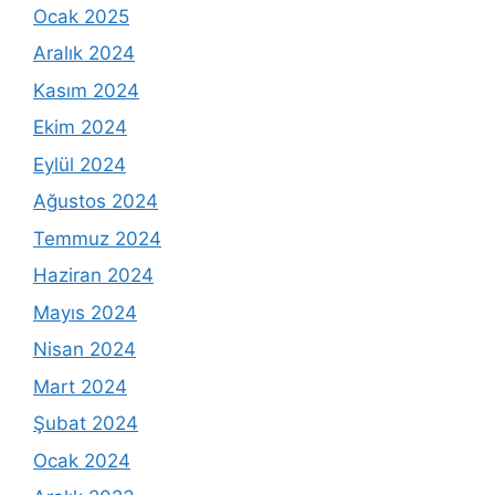
Ocak 2025
Aralık 2024
Kasım 2024
Ekim 2024
Eylül 2024
Ağustos 2024
Temmuz 2024
Haziran 2024
Mayıs 2024
Nisan 2024
Mart 2024
Şubat 2024
Ocak 2024