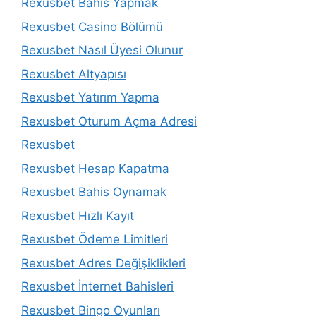
Rexusbet Bahis Yapmak
Rexusbet Casino Bölümü
Rexusbet Nasıl Üyesi Olunur
Rexusbet Altyapısı
Rexusbet Yatırım Yapma
Rexusbet Oturum Açma Adresi
Rexusbet
Rexusbet Hesap Kapatma
Rexusbet Bahis Oynamak
Rexusbet Hızlı Kayıt
Rexusbet Ödeme Limitleri
Rexusbet Adres Değişiklikleri
Rexusbet İnternet Bahisleri
Rexusbet Bingo Oyunları