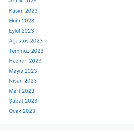
Aralık 2023
Kasım 2023
Ekim 2023
Eylül 2023
Ağustos 2023
Temmuz 2023
Haziran 2023
Mayıs 2023
Nisan 2023
Mart 2023
Şubat 2023
Ocak 2023