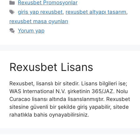
Kategoriler
Rexusbet Promosyonlar
Etiketler
giris yap rexusbet
,
rexusbet altyapı tasarım
,
rexusbet masa oyunları
Yorum yap
Rexusbet Lisans
Rexusbet, lisanslı bir sitedir. Lisans bilgileri ise;
WAS International N.V. şirketinin 365/JAZ. Nolu
Curacao lisansı altında lisanslanmıştır. Rexusbet
sitesine güvenli bir şekilde giriş yapabilir, sitede
rahatlıkla bahis oynayabilirsiniz.