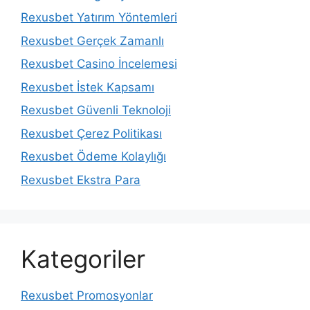
Rexusbet Yatırım Yöntemleri
Rexusbet Gerçek Zamanlı
Rexusbet Casino İncelemesi
Rexusbet İstek Kapsamı
Rexusbet Güvenli Teknoloji
Rexusbet Çerez Politikası
Rexusbet Ödeme Kolaylığı
Rexusbet Ekstra Para
Kategoriler
Rexusbet Promosyonlar