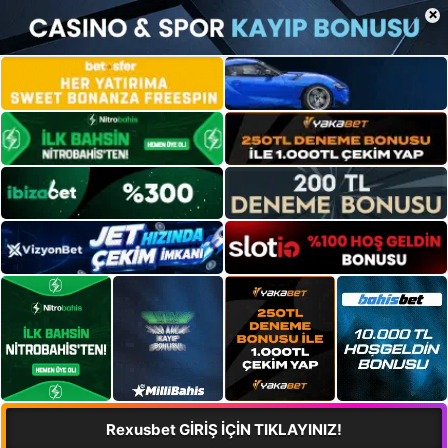
×
Rexusbet GİRİŞ İÇİN TIKLAYINIZ!