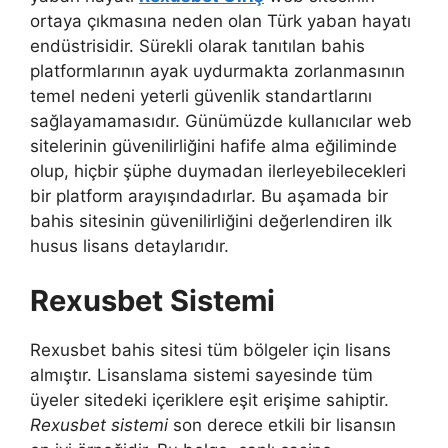
ortaya çıkmasına neden olan Türk yaban hayatı
endüstrisidir. Sürekli olarak tanıtılan bahis
platformlarının ayak uydurmakta zorlanmasının
temel nedeni yeterli güvenlik standartlarını
sağlayamamasıdır. Günümüzde kullanıcılar web
sitelerinin güvenilirliğini hafife alma eğiliminde
olup, hiçbir şüphe duymadan ilerleyebilecekleri
bir platform arayışındadırlar. Bu aşamada bir
bahis sitesinin güvenilirliğini değerlendiren ilk
husus lisans detaylarıdır.
Rexusbet Sistemi
Rexusbet bahis sitesi tüm bölgeler için lisans
almıştır. Lisanslama sistemi sayesinde tüm
üyeler sitedeki içeriklere eşit erişime sahiptir.
Rexusbet sistemi
son derece etkili bir lisansın