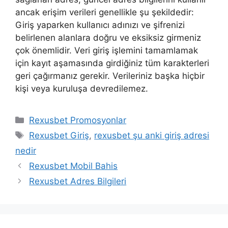
ancak erişim verileri genellikle şu şekildedir:
Giriş yaparken kullanıcı adınızı ve şifrenizi
belirlenen alanlara doğru ve eksiksiz girmeniz
çok önemlidir. Veri giriş işlemini tamamlamak
için kayıt aşamasında girdiğiniz tüm karakterleri
geri çağırmanız gerekir. Verileriniz başka hiçbir
kişi veya kuruluşa devredilemez.
Kategoriler
Rexusbet Promosyonlar
Etiketler
Rexusbet Giriş
,
rexusbet şu anki giriş adresi
nedir
Rexusbet Mobil Bahis
Rexusbet Adres Bilgileri