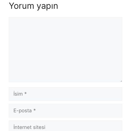
Yorum yapın
Yorum
İsim
E-
posta
İnternet
sitesi