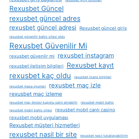
rexusbet giriş sorunları
Rexusbet Güncel
rexusbet güncel adres
rexusbet güncel adresi
Rexusbet güncel giriş
rexusbet güvenilir bahis sitesi oldu
Rexusbet Güvenilir Mi
rexusbet instagram
rexusbet güvenlir mi
Rexusbet kayıt
rexusbet i̇letişim bilgileri
rexusbet kaç oldu
rexusbet lisans bilgileri
rexusbet maç izle
rexusbet masa oyunları
rexusbet maç izleme
rexusbet maç öncesi kuponu satın alınabilir
rexusbet mobil bahis
rexusbet mobil canlı casino
rexusbet mobil bahis sitesi
rexusbet mobil uygulaması
Rexusbet müşteri hizmetleri
rexusbet nasil bir site
rexusbet nasıl tutuklayabilirim