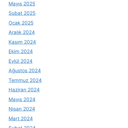
Mayıs 2025
Şubat 2025
Ocak 2025
Aralık 2024
Kasım 2024
Ekim 2024
Eylül 2024
Ağustos 2024
Temmuz 2024
Haziran 2024
Mayıs 2024
Nisan 2024
Mart 2024