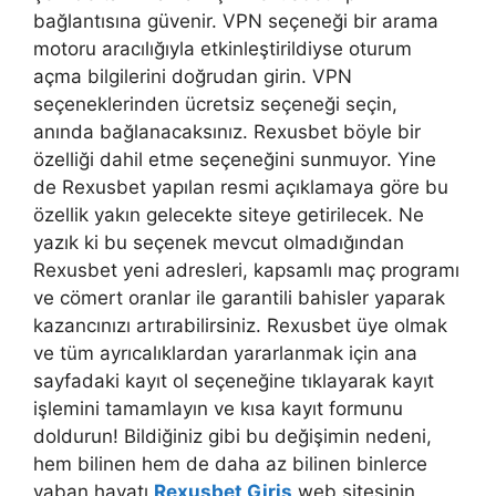
bağlantısına güvenir. VPN seçeneği bir arama
motoru aracılığıyla etkinleştirildiyse oturum
açma bilgilerini doğrudan girin. VPN
seçeneklerinden ücretsiz seçeneği seçin,
anında bağlanacaksınız. Rexusbet böyle bir
özelliği dahil etme seçeneğini sunmuyor. Yine
de Rexusbet yapılan resmi açıklamaya göre bu
özellik yakın gelecekte siteye getirilecek. Ne
yazık ki bu seçenek mevcut olmadığından
Rexusbet yeni adresleri, kapsamlı maç programı
ve cömert oranlar ile garantili bahisler yaparak
kazancınızı artırabilirsiniz. Rexusbet üye olmak
ve tüm ayrıcalıklardan yararlanmak için ana
sayfadaki kayıt ol seçeneğine tıklayarak kayıt
işlemini tamamlayın ve kısa kayıt formunu
doldurun! Bildiğiniz gibi bu değişimin nedeni,
hem bilinen hem de daha az bilinen binlerce
yaban hayatı
Rexusbet Giriş
web sitesinin