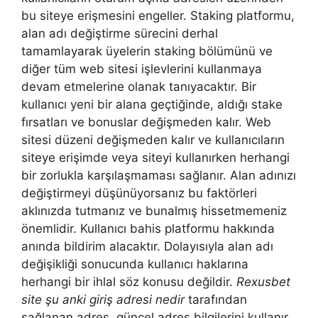
bu siteye erişmesini engeller. Staking platformu,
alan adı değiştirme sürecini derhal
tamamlayarak üyelerin staking bölümünü ve
diğer tüm web sitesi işlevlerini kullanmaya
devam etmelerine olanak tanıyacaktır. Bir
kullanıcı yeni bir alana geçtiğinde, aldığı stake
fırsatları ve bonuslar değişmeden kalır. Web
sitesi düzeni değişmeden kalır ve kullanıcıların
siteye erişimde veya siteyi kullanırken herhangi
bir zorlukla karşılaşmaması sağlanır. Alan adınızı
değiştirmeyi düşünüyorsanız bu faktörleri
aklınızda tutmanız ve bunalmış hissetmemeniz
önemlidir. Kullanıcı bahis platformu hakkında
anında bildirim alacaktır. Dolayısıyla alan adı
değişikliği sonucunda kullanıcı haklarına
herhangi bir ihlal söz konusu değildir.
Rexusbet
site şu anki giriş adresi nedir
tarafından
sağlanan adres, güncel adres bilgilerini kullanır