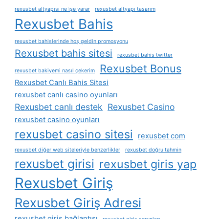
rexusbet altyapısı ne i̇şe yarar
rexusbet altyapı tasarım
Rexusbet Bahis
rexusbet bahislerinde hoş geldin promosyonu
Rexusbet bahis sitesi
rexusbet bahis twitter
Rexusbet Bonus
rexusbet bakiyemi nasıl çekerim
Rexusbet Canlı Bahis Sitesi
rexusbet canlı casino oyunları
Rexusbet canlı destek
Rexusbet Casino
rexusbet casino oyunları
rexusbet casino sitesi
rexusbet com
rexusbet diğer web siteleriyle benzerlikler
rexusbet doğru tahmin
rexusbet girisi
rexusbet giris yap
Rexusbet Giriş
Rexusbet Giriş Adresi
rexusbet giriş bağlantısı