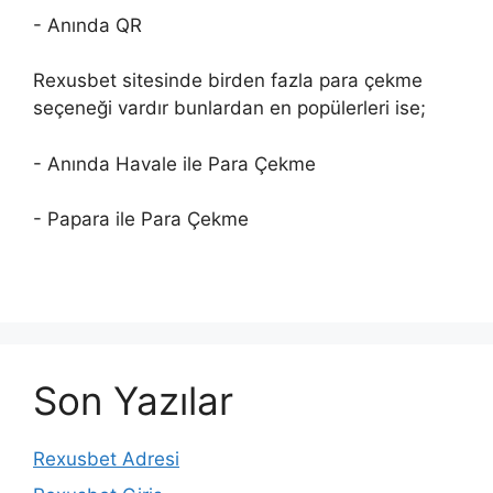
- Anında QR
Rexusbet sitesinde birden fazla para çekme
seçeneği vardır bunlardan en popülerleri ise;
- Anında Havale ile Para Çekme
- Papara ile Para Çekme
Son Yazılar
Rexusbet Adresi