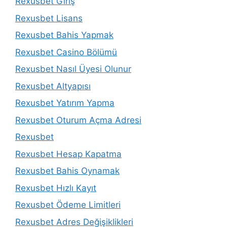
Rexusbet Giriş
Rexusbet Lisans
Rexusbet Bahis Yapmak
Rexusbet Casino Bölümü
Rexusbet Nasıl Üyesi Olunur
Rexusbet Altyapısı
Rexusbet Yatırım Yapma
Rexusbet Oturum Açma Adresi
Rexusbet
Rexusbet Hesap Kapatma
Rexusbet Bahis Oynamak
Rexusbet Hızlı Kayıt
Rexusbet Ödeme Limitleri
Rexusbet Adres Değişiklikleri