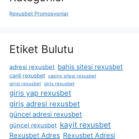
Rexusbet Promosyonlar
Etiket Bulutu
bahis sitesi rexusbet
adresi rexusbet
canli rexusbet
casino sitesi rexusbet
girisi rexusbet
giris rexusbet
giris yap rexusbet
giriş adresi rexusbet
güncel adresi rexusbet
kayit rexusbet
güncel rexusbet
Rexusbet Adres
Rexusbet Adresi