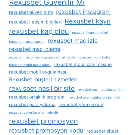
Rexusbet Güvenilir Mi
rexusbet instagram
rexusbet güvenlir mi
Rexusbet kayıt
rexusbet i̇letişim bilgileri
rexusbet kaç oldu
rexusbet lisans bilgileri
rexusbet maç izle
rexusbet masa oyunları
rexusbet maç izleme
rexusbet maç öncesi kuponu satın alınabilir
rexusbet mobil bahis
rexusbet mobil canlı casino
rexusbet mobil bahis sitesi
rexusbet mobil uygulaması
Rexusbet müşteri hizmetleri
rexusbet nasil bir site
rexusbet nasıl tutuklayabilirim
rexusbet ortaklık programı
rexusbet oyun sağlayıcı çeşitliliği
rexusbet para yatirma
rexusbet para çekme
rexusbet poker kuralları nelerdir
rexusbet promosyon
rexusbet promosyon kodu
rexusbet sitesi