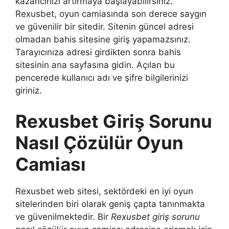
kazancınızı artırmaya başlayabilirsiniz.
Rexusbet, oyun camiasında son derece saygın
ve güvenilir bir sitedir. Sitenin güncel adresi
olmadan bahis sitesine giriş yapamazsınız.
Tarayıcınıza adresi girdikten sonra bahis
sitesinin ana sayfasına gidin. Açılan bu
pencerede kullanıcı adı ve şifre bilgilerinizi
giriniz.
Rexusbet Giriş Sorunu
Nasıl Çözülür Oyun
Camiası
Rexusbet web sitesi, sektördeki en iyi oyun
sitelerinden biri olarak geniş çapta tanınmakta
ve güvenilmektedir. Bir
Rexusbet giriş sorunu