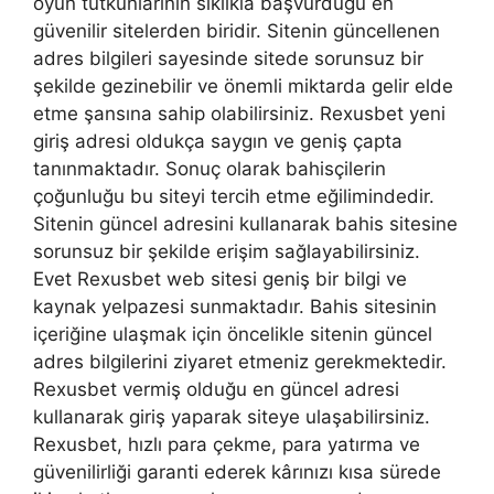
oyun tutkunlarının sıklıkla başvurduğu en
güvenilir sitelerden biridir. Sitenin güncellenen
adres bilgileri sayesinde sitede sorunsuz bir
şekilde gezinebilir ve önemli miktarda gelir elde
etme şansına sahip olabilirsiniz. Rexusbet yeni
giriş adresi oldukça saygın ve geniş çapta
tanınmaktadır. Sonuç olarak bahisçilerin
çoğunluğu bu siteyi tercih etme eğilimindedir.
Sitenin güncel adresini kullanarak bahis sitesine
sorunsuz bir şekilde erişim sağlayabilirsiniz.
Evet Rexusbet web sitesi geniş bir bilgi ve
kaynak yelpazesi sunmaktadır. Bahis sitesinin
içeriğine ulaşmak için öncelikle sitenin güncel
adres bilgilerini ziyaret etmeniz gerekmektedir.
Rexusbet vermiş olduğu en güncel adresi
kullanarak giriş yaparak siteye ulaşabilirsiniz.
Rexusbet, hızlı para çekme, para yatırma ve
güvenilirliği garanti ederek kârınızı kısa sürede