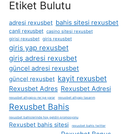
Etiket Bulutu
bahis sitesi rexusbet
adresi rexusbet
canli rexusbet
casino sitesi rexusbet
girisi rexusbet
giris rexusbet
giris yap rexusbet
giriş adresi rexusbet
güncel adresi rexusbet
kayit rexusbet
güncel rexusbet
Rexusbet Adres
Rexusbet Adresi
rexusbet altyapısı ne i̇şe yarar
rexusbet altyapı tasarım
Rexusbet Bahis
rexusbet bahislerinde hoş geldin promosyonu
Rexusbet bahis sitesi
rexusbet bahis twitter
Rexusbet Bonus