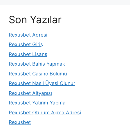
Son Yazılar
Rexusbet Adresi
Rexusbet Giriş
Rexusbet Lisans
Rexusbet Bahis Yapmak
Rexusbet Casino Bölümü
Rexusbet Nasıl Üyesi Olunur
Rexusbet Altyapısı
Rexusbet Yatırım Yapma
Rexusbet Oturum Açma Adresi
Rexusbet