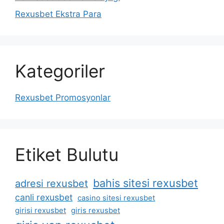
Rexusbet Ekstra Para
Kategoriler
Rexusbet Promosyonlar
Etiket Bulutu
bahis sitesi rexusbet
adresi rexusbet
canli rexusbet
casino sitesi rexusbet
girisi rexusbet
giris rexusbet