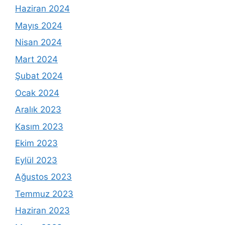
Haziran 2024
Mayıs 2024
Nisan 2024
Mart 2024
Şubat 2024
Ocak 2024
Aralık 2023
Kasım 2023
Ekim 2023
Eylül 2023
Ağustos 2023
Temmuz 2023
Haziran 2023