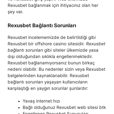
Rexusbet bağlanmak için ihtiyacınız olan her
şey var.
Rexusbet Bağlantı Sorunları
Rexusbet incelememizde de belirtildiği gibi
Rexusbet bir offshore casino sitesidir.
Rexusbet
bağlantı sorunları
gibi siteler ülkemizde yasa
dışı olduğundan sıklıkla engellenmektedir.
Rexusbet bağlanamıyorsanız bunun birkaç
nedeni olabilir. Bu nedenler sizin veya Rexusbet
belgelerinden kaynaklanabilir. Rexusbet
bağlantı sorunları yaşayan kullanıcıların
karşılaştığı en yaygın sorunlar şunlardır:
Yavaş internet hızı
Bağlı olduğunuz Rexusbet web sitesi btk
Engellenen Rexusbet Sunucuları