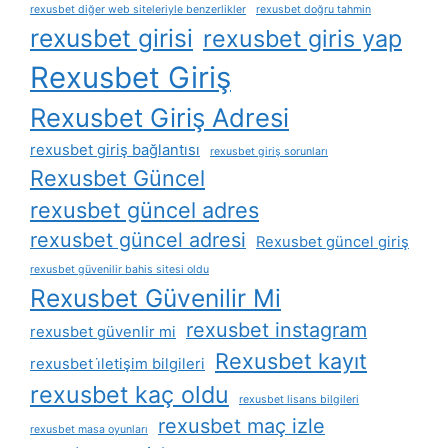
rexusbet diğer web siteleriyle benzerlikler
rexusbet doğru tahmin
rexusbet girisi
rexusbet giris yap
Rexusbet Giriş
Rexusbet Giriş Adresi
rexusbet giriş bağlantısı
rexusbet giriş sorunları
Rexusbet Güncel
rexusbet güncel adres
rexusbet güncel adresi
Rexusbet güncel giriş
rexusbet güvenilir bahis sitesi oldu
Rexusbet Güvenilir Mi
rexusbet instagram
rexusbet güvenlir mi
Rexusbet kayıt
rexusbet i̇letişim bilgileri
rexusbet kaç oldu
rexusbet lisans bilgileri
rexusbet maç izle
rexusbet masa oyunları