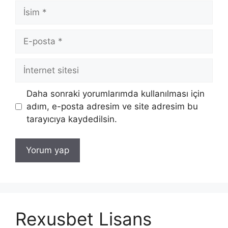
İsim
E-
posta
İnternet
sitesi
Daha sonraki yorumlarımda kullanılması için
adım, e-posta adresim ve site adresim bu
tarayıcıya kaydedilsin.
Rexusbet Lisans