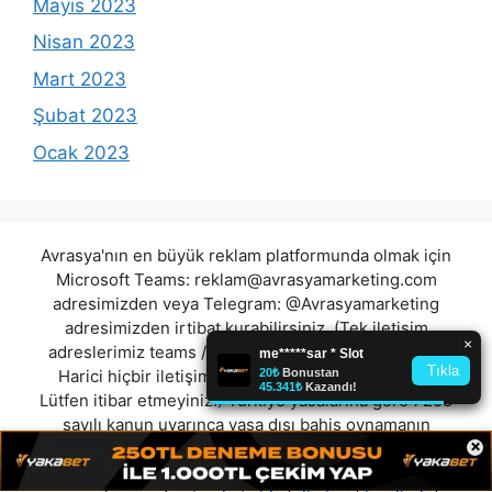
Mayıs 2023
Nisan 2023
Mart 2023
Şubat 2023
Ocak 2023
Avrasya'nın en büyük reklam platformunda olmak için
Microsoft Teams:
reklam@avrasyamarketing.com
adresimizden veya Telegram: @Avrasyamarketing
adresimizden irtibat kurabilirsiniz. (Tek iletişim
adreslerimiz teams / telegram ve mail adresimizdir.
Harici hiçbir iletişim adresimiz bulunmamaktadır.
Lütfen itibar etmeyiniz.) Türkiye yasalarına göre 7258
sayılı kanun uyarınca yasa dışı bahis oynamanın
×
cezaları mevcuttur. Şu an bulunduğunuz site hiç bir
şekilde illegal bahis oyunları oynatmıyor ve oynamaya