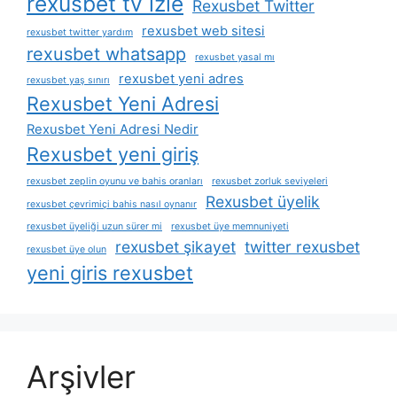
rexusbet tv izle
Rexusbet Twitter
rexusbet web sitesi
rexusbet twitter yardım
rexusbet whatsapp
rexusbet yasal mı
rexusbet yeni adres
rexusbet yaş sınırı
Rexusbet Yeni Adresi
Rexusbet Yeni Adresi Nedir
Rexusbet yeni giriş
rexusbet zeplin oyunu ve bahis oranları
rexusbet zorluk seviyeleri
Rexusbet üyelik
rexusbet çevrimiçi bahis nasıl oynanır
rexusbet üyeliği uzun sürer mi
rexusbet üye memnuniyeti
rexusbet şikayet
twitter rexusbet
rexusbet üye olun
yeni giris rexusbet
Arşivler