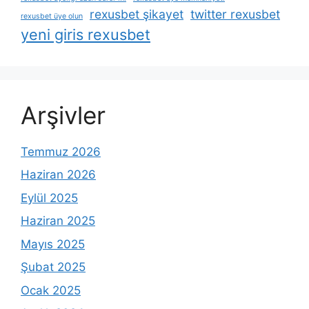
rexusbet şikayet
twitter rexusbet
rexusbet üye olun
yeni giris rexusbet
Arşivler
Temmuz 2026
Haziran 2026
Eylül 2025
Haziran 2025
Mayıs 2025
Şubat 2025
Ocak 2025