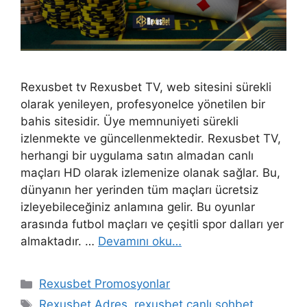
Rexusbet tv Rexusbet TV, web sitesini sürekli
olarak yenileyen, profesyonelce yönetilen bir
bahis sitesidir. Üye memnuniyeti sürekli
izlenmekte ve güncellenmektedir. Rexusbet TV,
herhangi bir uygulama satın almadan canlı
maçları HD olarak izlemenize olanak sağlar. Bu,
dünyanın her yerinden tüm maçları ücretsiz
izleyebileceğiniz anlamına gelir. Bu oyunlar
arasında futbol maçları ve çeşitli spor dalları yer
almaktadır. …
Devamını oku…
Kategoriler
Rexusbet Promosyonlar
Etiketler
Rexusbet Adres
,
rexusbet canlı sohbet
,