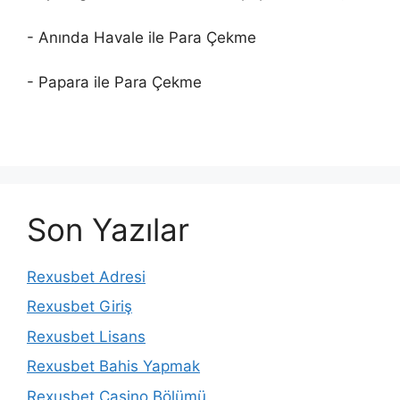
- Anında Havale ile Para Çekme
- Papara ile Para Çekme
Son Yazılar
Rexusbet Adresi
Rexusbet Giriş
Rexusbet Lisans
Rexusbet Bahis Yapmak
Rexusbet Casino Bölümü