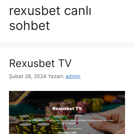
rexusbet canlı
sohbet
Rexusbet TV
Şubat 28, 2024
Yazarı:
admin