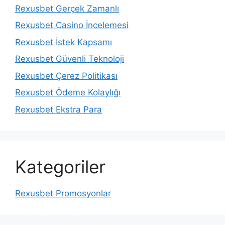
Rexusbet Gerçek Zamanlı
Rexusbet Casino İncelemesi
Rexusbet İstek Kapsamı
Rexusbet Güvenli Teknoloji
Rexusbet Çerez Politikası
Rexusbet Ödeme Kolaylığı
Rexusbet Ekstra Para
Kategoriler
Rexusbet Promosyonlar