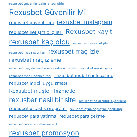
rexusbet güvenilir bahis sitesi oldu
Rexusbet Güvenilir Mi
rexusbet instagram
rexusbet güvenlir mi
Rexusbet kayıt
rexusbet i̇letişim bilgileri
rexusbet kaç oldu
rexusbet lisans bilgileri
rexusbet maç izle
rexusbet masa oyunları
rexusbet maç izleme
rexusbet maç öncesi kuponu satın alınabilir
rexusbet mobil bahis
rexusbet mobil canlı casino
rexusbet mobil bahis sitesi
rexusbet mobil uygulaması
Rexusbet müşteri hizmetleri
rexusbet nasil bir site
rexusbet nasıl tutuklayabilirim
rexusbet ortaklık programı
rexusbet oyun sağlayıcı çeşitliliği
rexusbet para yatirma
rexusbet para çekme
rexusbet poker kuralları nelerdir
rexusbet promosyon