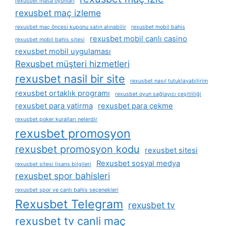
rexusbet masa oyunları
rexusbet maç izleme
rexusbet maç öncesi kuponu satın alınabilir
rexusbet mobil bahis
rexusbet mobil canlı casino
rexusbet mobil bahis sitesi
rexusbet mobil uygulaması
Rexusbet müşteri hizmetleri
rexusbet nasil bir site
rexusbet nasıl tutuklayabilirim
rexusbet ortaklık programı
rexusbet oyun sağlayıcı çeşitliliği
rexusbet para yatirma
rexusbet para çekme
rexusbet poker kuralları nelerdir
rexusbet promosyon
rexusbet promosyon kodu
rexusbet sitesi
Rexusbet sosyal medya
rexusbet sitesi lisans bilgileri
rexusbet spor bahisleri
rexusbet spor ve canlı bahis seçenekleri
Rexusbet Telegram
rexusbet tv
rexusbet tv canli maç