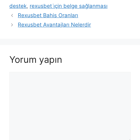
destek
,
rexusbet i̇çin belge sağlanması
Rexusbet Bahis Oranları
Rexusbet Avantajları Nelerdir
Yorum yapın
Yorum