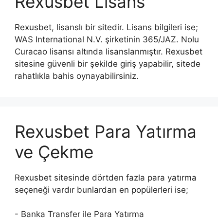
Rexusbet Lisans
Rexusbet, lisanslı bir sitedir. Lisans bilgileri ise;
WAS International N.V. şirketinin 365/JAZ. Nolu
Curacao lisansı altında lisanslanmıştır. Rexusbet
sitesine güvenli bir şekilde giriş yapabilir, sitede
rahatlıkla bahis oynayabilirsiniz.
Rexusbet Para Yatırma
ve Çekme
Rexusbet sitesinde dörtden fazla para yatırma
seçeneği vardır bunlardan en popülerleri ise;
- Banka Transfer ile Para Yatırma