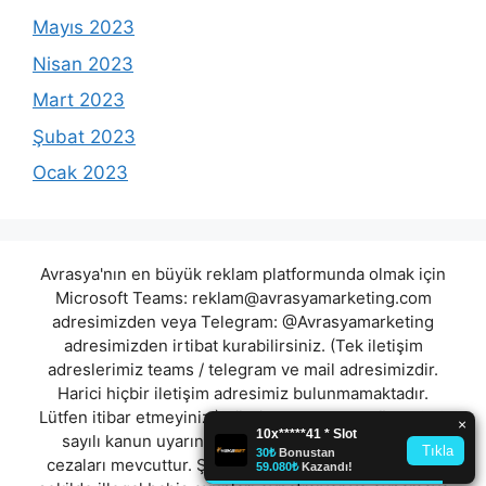
Mayıs 2023
Nisan 2023
Mart 2023
Şubat 2023
Ocak 2023
Avrasya'nın en büyük reklam platformunda olmak için
Microsoft Teams:
reklam@avrasyamarketing.com
adresimizden veya Telegram: @Avrasyamarketing
adresimizden irtibat kurabilirsiniz. (Tek iletişim
adreslerimiz teams / telegram ve mail adresimizdir.
Harici hiçbir iletişim adresimiz bulunmamaktadır.
Lütfen itibar etmeyiniz.) Türkiye yasalarına göre 7258
sayılı kanun uyarınca yasa dışı bahis oynamanın
cezaları mevcuttur. Şu an bulunduğunuz site hiç bir