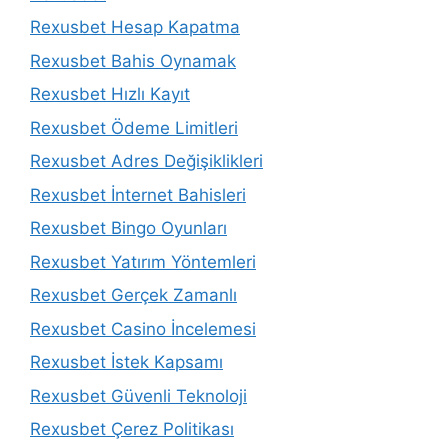
Rexusbet Hesap Kapatma
Rexusbet Bahis Oynamak
Rexusbet Hızlı Kayıt
Rexusbet Ödeme Limitleri
Rexusbet Adres Değişiklikleri
Rexusbet İnternet Bahisleri
Rexusbet Bingo Oyunları
Rexusbet Yatırım Yöntemleri
Rexusbet Gerçek Zamanlı
Rexusbet Casino İncelemesi
Rexusbet İstek Kapsamı
Rexusbet Güvenli Teknoloji
Rexusbet Çerez Politikası