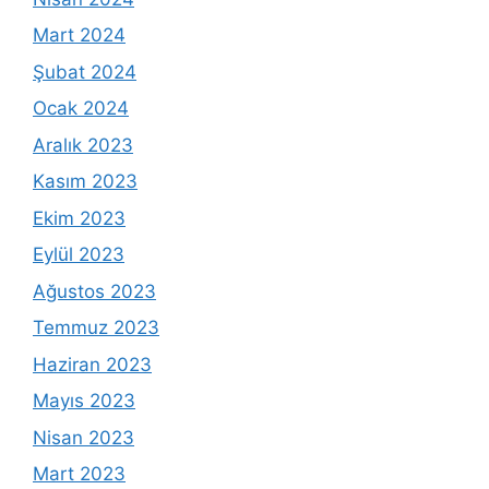
Mart 2024
Şubat 2024
Ocak 2024
Aralık 2023
Kasım 2023
Ekim 2023
Eylül 2023
Ağustos 2023
Temmuz 2023
Haziran 2023
Mayıs 2023
Nisan 2023
Mart 2023