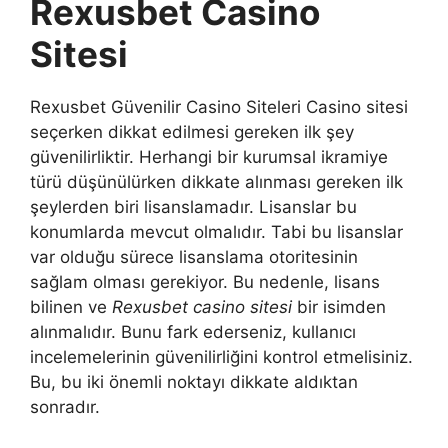
Rexusbet Casino
Sitesi
Rexusbet Güvenilir Casino Siteleri Casino sitesi
seçerken dikkat edilmesi gereken ilk şey
güvenilirliktir. Herhangi bir kurumsal ikramiye
türü düşünülürken dikkate alınması gereken ilk
şeylerden biri lisanslamadır. Lisanslar bu
konumlarda mevcut olmalıdır. Tabi bu lisanslar
var olduğu sürece lisanslama otoritesinin
sağlam olması gerekiyor. Bu nedenle, lisans
bilinen ve
Rexusbet casino sitesi
bir isimden
alınmalıdır. Bunu fark ederseniz, kullanıcı
incelemelerinin güvenilirliğini kontrol etmelisiniz.
Bu, bu iki önemli noktayı dikkate aldıktan
sonradır.