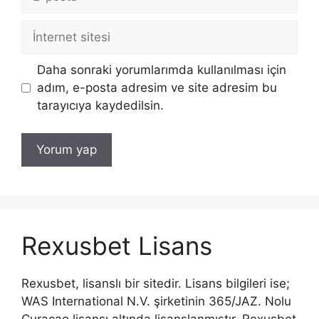
posta
İnternet
sitesi
Daha sonraki yorumlarımda kullanılması için
adım, e-posta adresim ve site adresim bu
tarayıcıya kaydedilsin.
Rexusbet Lisans
Rexusbet, lisanslı bir sitedir. Lisans bilgileri ise;
WAS International N.V. şirketinin 365/JAZ. Nolu
Curacao lisansı altında lisanslanmıştır. Rexusbet