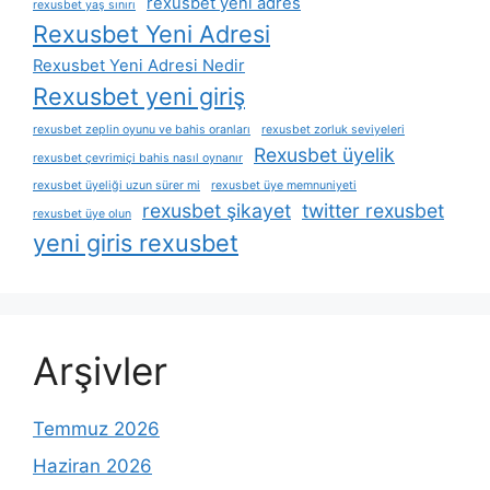
rexusbet yeni adres
rexusbet yaş sınırı
Rexusbet Yeni Adresi
Rexusbet Yeni Adresi Nedir
Rexusbet yeni giriş
rexusbet zeplin oyunu ve bahis oranları
rexusbet zorluk seviyeleri
Rexusbet üyelik
rexusbet çevrimiçi bahis nasıl oynanır
rexusbet üyeliği uzun sürer mi
rexusbet üye memnuniyeti
rexusbet şikayet
twitter rexusbet
rexusbet üye olun
yeni giris rexusbet
Arşivler
Temmuz 2026
Haziran 2026