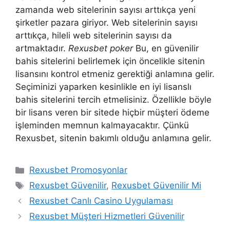
zamanda web sitelerinin sayısı arttıkça yeni
şirketler pazara giriyor. Web sitelerinin sayısı
arttıkça, hileli web sitelerinin sayısı da
artmaktadır.
Rexusbet poker
Bu, en güvenilir
bahis sitelerini belirlemek için öncelikle sitenin
lisansını kontrol etmeniz gerektiği anlamına gelir.
Seçiminizi yaparken kesinlikle en iyi lisanslı
bahis sitelerini tercih etmelisiniz. Özellikle böyle
bir lisans veren bir sitede hiçbir müşteri ödeme
işleminden memnun kalmayacaktır. Çünkü
Rexusbet, sitenin bakımlı olduğu anlamına gelir.
Kategoriler
Rexusbet Promosyonlar
Etiketler
Rexusbet Güvenilir
,
Rexusbet Güvenilir Mi
Rexusbet Canlı Casino Uygulaması
Rexusbet Müşteri Hizmetleri Güvenilir