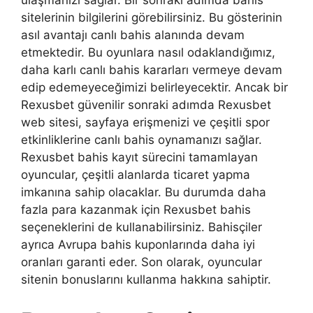
ulaşmanızı sağlar. Bir sonraki adımda bahis
sitelerinin bilgilerini görebilirsiniz. Bu gösterinin
asıl avantajı canlı bahis alanında devam
etmektedir. Bu oyunlara nasıl odaklandığımız,
daha karlı canlı bahis kararları vermeye devam
edip edemeyeceğimizi belirleyecektir. Ancak bir
Rexusbet güvenilir sonraki adımda Rexusbet
web sitesi, sayfaya erişmenizi ve çeşitli spor
etkinliklerine canlı bahis oynamanızı sağlar.
Rexusbet bahis kayıt sürecini tamamlayan
oyuncular, çeşitli alanlarda ticaret yapma
imkanına sahip olacaklar. Bu durumda daha
fazla para kazanmak için Rexusbet bahis
seçeneklerini de kullanabilirsiniz. Bahisçiler
ayrıca Avrupa bahis kuponlarında daha iyi
oranları garanti eder. Son olarak, oyuncular
sitenin bonuslarını kullanma hakkına sahiptir.