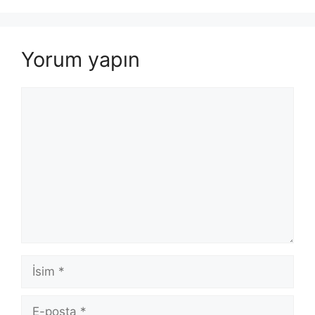
Yorum yapın
Yorum
İsim
E-