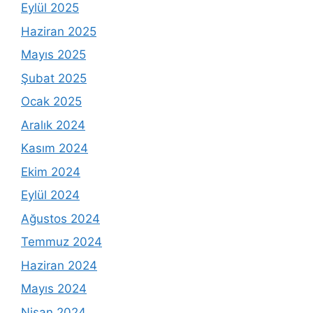
Eylül 2025
Haziran 2025
Mayıs 2025
Şubat 2025
Ocak 2025
Aralık 2024
Kasım 2024
Ekim 2024
Eylül 2024
Ağustos 2024
Temmuz 2024
Haziran 2024
Mayıs 2024
Nisan 2024