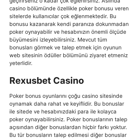
geçirirseniz o kadar çok eğlenirsiniz. Aslında
casino bölümünde özellikle poker bonusu veren
sitelerde kullanıcılar çok eğlenmektedir. Bu
bonusu kazanarak kendi paranıza dokunmadan
poker oynayabilir ve hesabınızın önemli ölçüde
büyümesini izleyebilirsiniz. Mevcut tüm
bonusları görmek ve talep etmek için oyunun
web sitesinin ödüller bölümünü ziyaret etmeniz
yeterlidir.
Rexusbet Casino
Poker bonus oyunlarını çoğu casino sitesinde
oynamak daha rahat ve keyiflidir. Bu bonuslar
ile sitede ve hesabınızdaki para ile kolayca
poker oynayabilirsiniz. Poker bonuslarının talep
açısından diğer bonuslardan hiçbir farkı yoktur.
Bu tür bonusların talep edilmesi diğer bonuslar