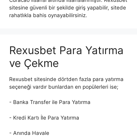
sitesine güvenli bir şekilde giriş yapabilir, sitede
rahatlıkla bahis oynayabilirsiniz.
Rexusbet Para Yatırma
ve Çekme
Rexusbet sitesinde dörtden fazla para yatırma
seçeneği vardır bunlardan en popülerleri ise;
- Banka Transfer ile Para Yatırma
- Kredi Kartı İle Para Yatırma
- Anında Havale