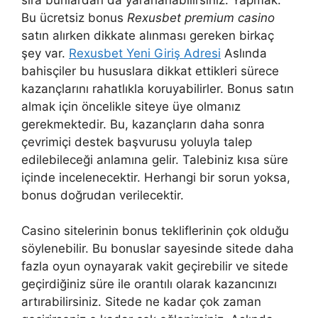
Bu ücretsiz bonus
Rexusbet premium casino
satın alırken dikkate alınması gereken birkaç
şey var.
Rexusbet Yeni Giriş Adresi
Aslında
bahisçiler bu hususlara dikkat ettikleri sürece
kazançlarını rahatlıkla koruyabilirler. Bonus satın
almak için öncelikle siteye üye olmanız
gerekmektedir. Bu, kazançların daha sonra
çevrimiçi destek başvurusu yoluyla talep
edilebileceği anlamına gelir. Talebiniz kısa süre
içinde incelenecektir. Herhangi bir sorun yoksa,
bonus doğrudan verilecektir.
Casino sitelerinin bonus tekliflerinin çok olduğu
söylenebilir. Bu bonuslar sayesinde sitede daha
fazla oyun oynayarak vakit geçirebilir ve sitede
geçirdiğiniz süre ile orantılı olarak kazancınızı
artırabilirsiniz. Sitede ne kadar çok zaman