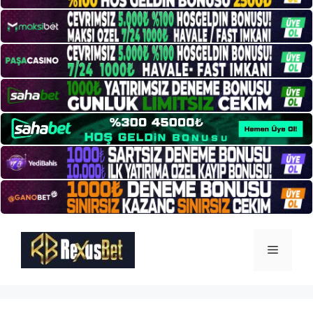
İçeriğe
atla
Menü