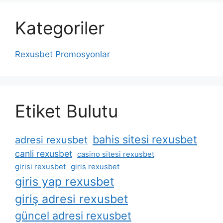
Kategoriler
Rexusbet Promosyonlar
Etiket Bulutu
bahis sitesi rexusbet
adresi rexusbet
canli rexusbet
casino sitesi rexusbet
girisi rexusbet
giris rexusbet
giris yap rexusbet
giriş adresi rexusbet
güncel adresi rexusbet