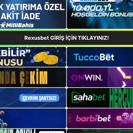
Rexusbet GİRİŞ İÇİN TIKLAYINIZ!