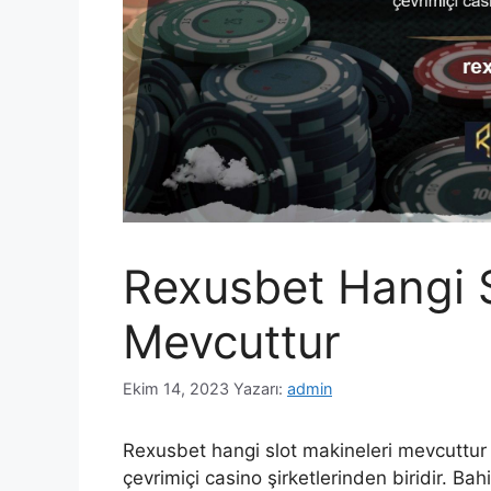
Rexusbet Hangi S
Mevcuttur
Ekim 14, 2023
Yazarı:
admin
Rexusbet hangi slot makineleri mevcuttur 
çevrimiçi casino şirketlerinden biridir. Bahi