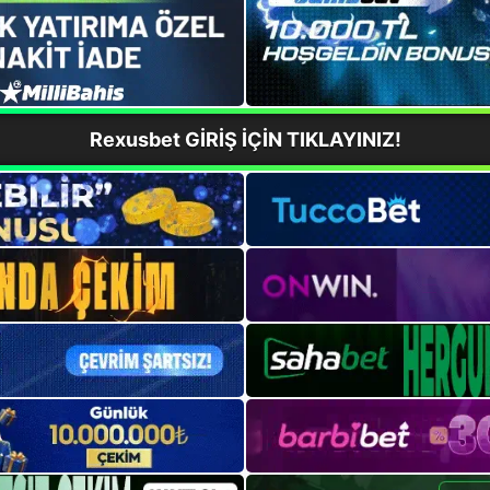
Rexusbet GİRİŞ İÇİN TIKLAYINIZ!