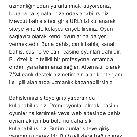
uzmanlığınızdan yararlanmak istiyorsanız,
burada çalışmalarınıza odaklanabilirsiniz.
Mevcut bahis sitesi giriş URL’nizi kullanarak
siteye yine de kolayca erişebilirsiniz. Oyun
sağlayıcı olarak kendi oyunlarına da yer
vermektedir. Buna bahis, canlı bahis, sanal
bahis, casino ve canlı casino oyunları dahildir.
Bu özellik, nitelikli bir profesyonel ortamda
ondan yararlanmanızı sağlar. Alternatif olarak
7/24 canlı destek hizmetimizin açık kontenjanı
ile ilgili alanlarda uzmanlık kazanabilirsiniz.
Bahislerinizi siteye giriş yaparak da
kullanabilirsiniz. Promosyonlar almak, casino
oyunlarına katılmak veya web sitesinde bahis
oynamak için bu bölümü daha sık
kullanabilirsiniz. Bütün bunlar siteye giriş
yapmanızı gerektirir. Bu özelliklere bağlı olarak,