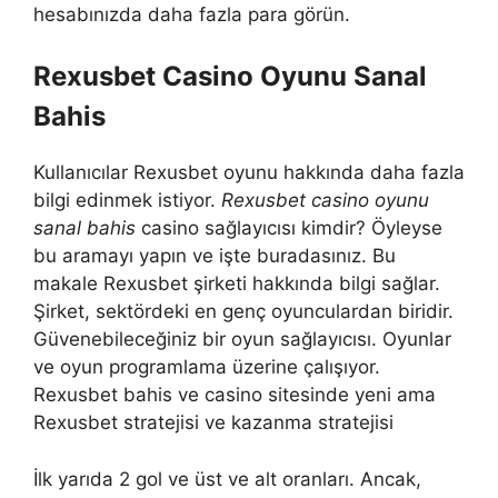
hesabınızda daha fazla para görün.
Rexusbet Casino Oyunu Sanal
Bahis
Kullanıcılar Rexusbet oyunu hakkında daha fazla
bilgi edinmek istiyor.
Rexusbet casino oyunu
sanal bahis
casino sağlayıcısı kimdir? Öyleyse
bu aramayı yapın ve işte buradasınız. Bu
makale Rexusbet şirketi hakkında bilgi sağlar.
Şirket, sektördeki en genç oyunculardan biridir.
Güvenebileceğiniz bir oyun sağlayıcısı. Oyunlar
ve oyun programlama üzerine çalışıyor.
Rexusbet bahis ve casino sitesinde yeni ama
Rexusbet stratejisi ve kazanma stratejisi
İlk yarıda 2 gol ve üst ve alt oranları. Ancak,