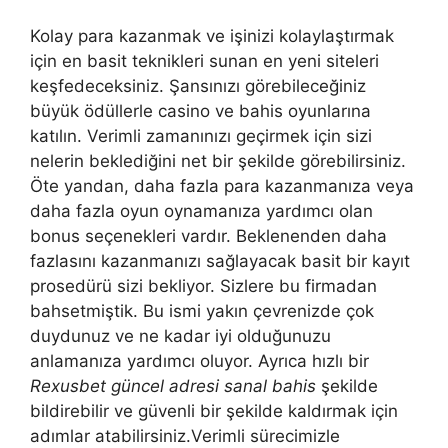
Kolay para kazanmak ve işinizi kolaylaştırmak
için en basit teknikleri sunan en yeni siteleri
keşfedeceksiniz. Şansınızı görebileceğiniz
büyük ödüllerle casino ve bahis oyunlarına
katılın. Verimli zamanınızı geçirmek için sizi
nelerin beklediğini net bir şekilde görebilirsiniz.
Öte yandan, daha fazla para kazanmanıza veya
daha fazla oyun oynamanıza yardımcı olan
bonus seçenekleri vardır. Beklenenden daha
fazlasını kazanmanızı sağlayacak basit bir kayıt
prosedürü sizi bekliyor. Sizlere bu firmadan
bahsetmiştik. Bu ismi yakın çevrenizde çok
duydunuz ve ne kadar iyi olduğunuzu
anlamanıza yardımcı oluyor. Ayrıca hızlı bir
Rexusbet güncel adresi sanal bahis
şekilde
bildirebilir ve güvenli bir şekilde kaldırmak için
adımlar atabilirsiniz.Verimli sürecimizle