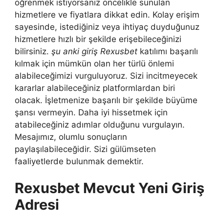
öğrenmek istiyorsanız öncelikle sunulan
hizmetlere ve fiyatlara dikkat edin. Kolay erişim
sayesinde, istediğiniz veya ihtiyaç duyduğunuz
hizmetlere hızlı bir şekilde erişebileceğinizi
bilirsiniz.
şu anki giriş Rexusbet
katılımı başarılı
kılmak için mümkün olan her türlü önlemi
alabileceğimizi vurguluyoruz. Sizi incitmeyecek
kararlar alabileceğiniz platformlardan biri
olacak. İşletmenize başarılı bir şekilde büyüme
şansı vermeyin. Daha iyi hissetmek için
atabileceğiniz adımlar olduğunu vurgulayın.
Mesajımız, olumlu sonuçların
paylaşılabileceğidir. Sizi gülümseten
faaliyetlerde bulunmak demektir.
Rexusbet Mevcut Yeni Giriş
Adresi