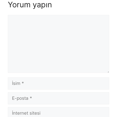
Yorum yapın
Yorum
İsim
E-
posta
İnternet
sitesi