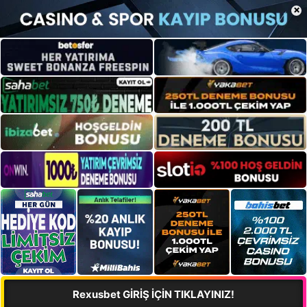
×
Rexusbet GİRİŞ İÇİN TIKLAYINIZ!