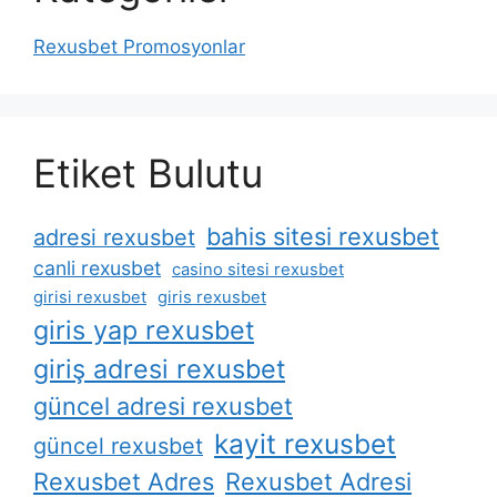
Rexusbet Promosyonlar
Etiket Bulutu
bahis sitesi rexusbet
adresi rexusbet
canli rexusbet
casino sitesi rexusbet
girisi rexusbet
giris rexusbet
giris yap rexusbet
giriş adresi rexusbet
güncel adresi rexusbet
kayit rexusbet
güncel rexusbet
Rexusbet Adres
Rexusbet Adresi