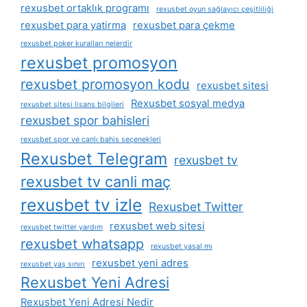
rexusbet ortaklık programı
rexusbet oyun sağlayıcı çeşitliliği
rexusbet para yatirma
rexusbet para çekme
rexusbet poker kuralları nelerdir
rexusbet promosyon
rexusbet promosyon kodu
rexusbet sitesi
Rexusbet sosyal medya
rexusbet sitesi lisans bilgileri
rexusbet spor bahisleri
rexusbet spor ve canlı bahis seçenekleri
Rexusbet Telegram
rexusbet tv
rexusbet tv canli maç
rexusbet tv izle
Rexusbet Twitter
rexusbet web sitesi
rexusbet twitter yardım
rexusbet whatsapp
rexusbet yasal mı
rexusbet yeni adres
rexusbet yaş sınırı
Rexusbet Yeni Adresi
Rexusbet Yeni Adresi Nedir