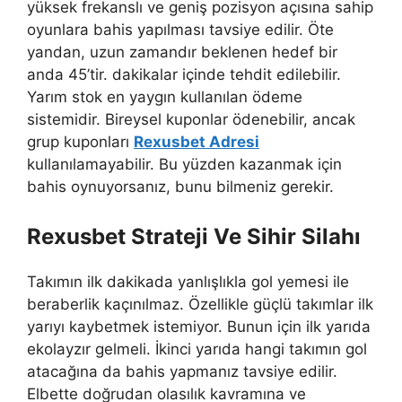
yüksek frekanslı ve geniş pozisyon açısına sahip
oyunlara bahis yapılması tavsiye edilir. Öte
yandan, uzun zamandır beklenen hedef bir
anda 45’tir. dakikalar içinde tehdit edilebilir.
Yarım stok en yaygın kullanılan ödeme
sistemidir. Bireysel kuponlar ödenebilir, ancak
grup kuponları
Rexusbet Adresi
kullanılamayabilir. Bu yüzden kazanmak için
bahis oynuyorsanız, bunu bilmeniz gerekir.
Rexusbet Strateji Ve Sihir Silahı
Takımın ilk dakikada yanlışlıkla gol yemesi ile
beraberlik kaçınılmaz. Özellikle güçlü takımlar ilk
yarıyı kaybetmek istemiyor. Bunun için ilk yarıda
ekolayzır gelmeli. İkinci yarıda hangi takımın gol
atacağına da bahis yapmanız tavsiye edilir.
Elbette doğrudan olasılık kavramına ve