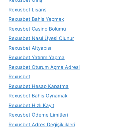
Rexusbet Giriş
Rexusbet Lisans
Rexusbet Bahis Yapmak
Rexusbet Casino Bölümü
Rexusbet Nasıl Üyesi Olunur
Rexusbet Altyapısı
Rexusbet Yatırım Yapma
Rexusbet Oturum Açma Adresi
Rexusbet
Rexusbet Hesap Kapatma
Rexusbet Bahis Oynamak
Rexusbet Hızlı Kayıt
Rexusbet Ödeme Limitleri
Rexusbet Adres Değişiklikleri