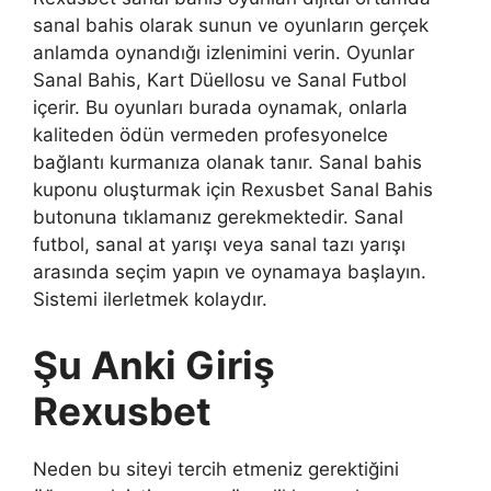
sanal bahis olarak sunun ve oyunların gerçek
anlamda oynandığı izlenimini verin. Oyunlar
Sanal Bahis, Kart Düellosu ve Sanal Futbol
içerir. Bu oyunları burada oynamak, onlarla
kaliteden ödün vermeden profesyonelce
bağlantı kurmanıza olanak tanır. Sanal bahis
kuponu oluşturmak için Rexusbet Sanal Bahis
butonuna tıklamanız gerekmektedir. Sanal
futbol, ​​sanal at yarışı veya sanal tazı yarışı
arasında seçim yapın ve oynamaya başlayın.
Sistemi ilerletmek kolaydır.
Şu Anki Giriş
Rexusbet
Neden bu siteyi tercih etmeniz gerektiğini