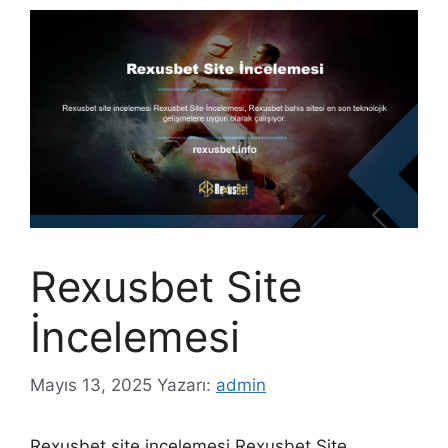
Rexusbet Site
İncelemesi
Mayıs 13, 2025
Yazarı:
admin
Rexusbet site incelemesi Rexusbet Site