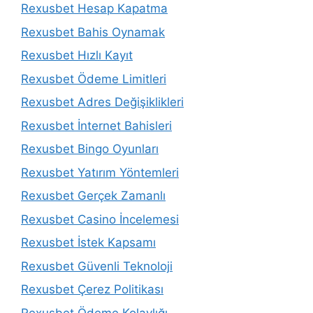
Rexusbet Hesap Kapatma
Rexusbet Bahis Oynamak
Rexusbet Hızlı Kayıt
Rexusbet Ödeme Limitleri
Rexusbet Adres Değişiklikleri
Rexusbet İnternet Bahisleri
Rexusbet Bingo Oyunları
Rexusbet Yatırım Yöntemleri
Rexusbet Gerçek Zamanlı
Rexusbet Casino İncelemesi
Rexusbet İstek Kapsamı
Rexusbet Güvenli Teknoloji
Rexusbet Çerez Politikası
Rexusbet Ödeme Kolaylığı