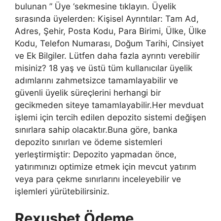
bulunan ” Üye ‘sekmesine tıklayın. Üyelik
sırasında üyelerden: Kişisel Ayrıntılar: Tam Ad,
Adres, Şehir, Posta Kodu, Para Birimi, Ülke, Ülke
Kodu, Telefon Numarası, Doğum Tarihi, Cinsiyet
ve Ek Bilgiler. Lütfen daha fazla ayrıntı verebilir
misiniz? 18 yaş ve üstü tüm kullanıcılar üyelik
adımlarını zahmetsizce tamamlayabilir ve
güvenli üyelik süreçlerini herhangi bir
gecikmeden siteye tamamlayabilir.Her mevduat
işlemi için tercih edilen depozito sistemi değişen
sınırlara sahip olacaktır.Buna göre, banka
depozito sınırları ve ödeme sistemleri
yerleştirmiştir: Depozito yapmadan önce,
yatırımınızı optimize etmek için mevcut yatırım
veya para çekme sınırlarını inceleyebilir ve
işlemleri yürütebilirsiniz.
Rexusbet Ödeme