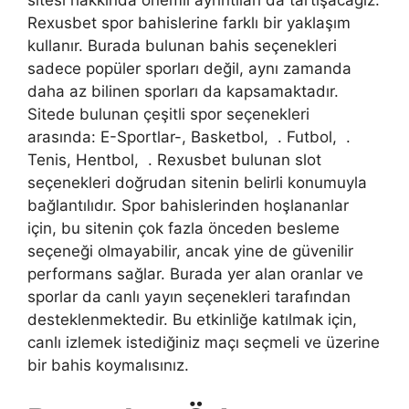
sitesi hakkında önemli ayrıntıları da tartışacağız.
Rexusbet spor bahislerine farklı bir yaklaşım
kullanır. Burada bulunan bahis seçenekleri
sadece popüler sporları değil, aynı zamanda
daha az bilinen sporları da kapsamaktadır.
Sitede bulunan çeşitli spor seçenekleri
arasında: E-Sportlar-, Basketbol, ​​ . Futbol, ​​ .
Tenis, Hentbol, ​​ . Rexusbet bulunan slot
seçenekleri doğrudan sitenin belirli konumuyla
bağlantılıdır. Spor bahislerinden hoşlananlar
için, bu sitenin çok fazla önceden besleme
seçeneği olmayabilir, ancak yine de güvenilir
performans sağlar. Burada yer alan oranlar ve
sporlar da canlı yayın seçenekleri tarafından
desteklenmektedir. Bu etkinliğe katılmak için,
canlı izlemek istediğiniz maçı seçmeli ve üzerine
bir bahis koymalısınız.