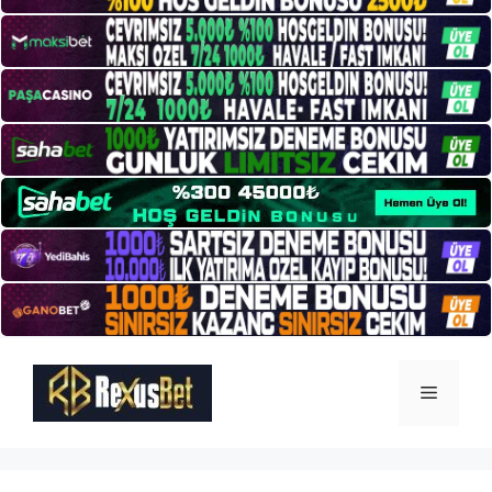
İçeriğe
atla
Menü