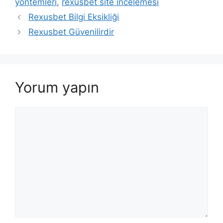
yöntemleri
,
rexusbet site i̇ncelemesi
Rexusbet Bilgi Eksikliği
Rexusbet Güvenilirdir
Yorum yapın
Yorum