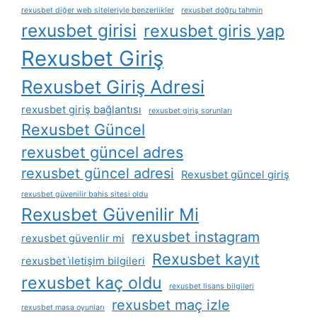
rexusbet diğer web siteleriyle benzerlikler
rexusbet doğru tahmin
rexusbet girisi
rexusbet giris yap
Rexusbet Giriş
Rexusbet Giriş Adresi
rexusbet giriş bağlantısı
rexusbet giriş sorunları
Rexusbet Güncel
rexusbet güncel adres
rexusbet güncel adresi
Rexusbet güncel giriş
rexusbet güvenilir bahis sitesi oldu
Rexusbet Güvenilir Mi
rexusbet instagram
rexusbet güvenlir mi
Rexusbet kayıt
rexusbet i̇letişim bilgileri
rexusbet kaç oldu
rexusbet lisans bilgileri
rexusbet maç izle
rexusbet masa oyunları