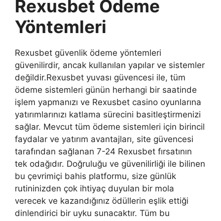
Rexusbet Ödeme
Yöntemleri
Rexusbet güvenlik ödeme yöntemleri
güvenilirdir, ancak kullanılan yapılar ve sistemler
değildir.Rexusbet yuvası güvencesi ile, tüm
ödeme sistemleri günün herhangi bir saatinde
işlem yapmanızı ve Rexusbet casino oyunlarına
yatırımlarınızı katlama sürecini basitleştirmenizi
sağlar. Mevcut tüm ödeme sistemleri için birincil
faydalar ve yatırım avantajları, site güvencesi
tarafından sağlanan 7-24 Rexusbet fırsatının
tek odağıdır. Doğruluğu ve güvenilirliği ile bilinen
bu çevrimiçi bahis platformu, size günlük
rutininizden çok ihtiyaç duyulan bir mola
verecek ve kazandığınız ödüllerin eşlik ettiği
dinlendirici bir uyku sunacaktır. Tüm bu