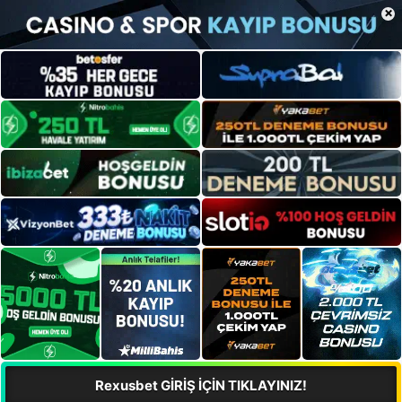
×
Rexusbet GİRİŞ İÇİN TIKLAYINIZ!