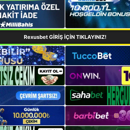
Rexusbet GİRİŞ İÇİN TIKLAYINIZ!