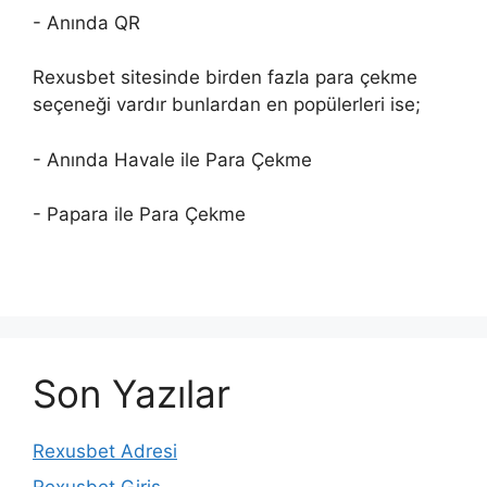
- Anında QR
Rexusbet sitesinde birden fazla para çekme
seçeneği vardır bunlardan en popülerleri ise;
- Anında Havale ile Para Çekme
- Papara ile Para Çekme
Son Yazılar
Rexusbet Adresi