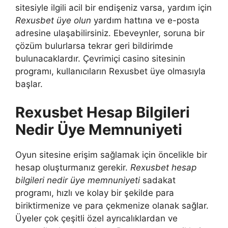
sitesiyle ilgili acil bir endişeniz varsa, yardım için
Rexusbet üye olun
yardım hattına ve e-posta
adresine ulaşabilirsiniz. Ebeveynler, soruna bir
çözüm bulurlarsa tekrar geri bildirimde
bulunacaklardır. Çevrimiçi casino sitesinin
programı, kullanıcıların Rexusbet üye olmasıyla
başlar.
Rexusbet Hesap Bilgileri
Nedir Üye Memnuniyeti
Oyun sitesine erişim sağlamak için öncelikle bir
hesap oluşturmanız gerekir.
Rexusbet hesap
bilgileri nedir üye memnuniyeti
sadakat
programı, hızlı ve kolay bir şekilde para
biriktirmenize ve para çekmenize olanak sağlar.
Üyeler çok çeşitli özel ayrıcalıklardan ve