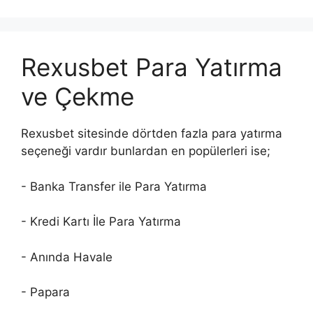
Rexusbet Para Yatırma
ve Çekme
Rexusbet sitesinde dörtden fazla para yatırma
seçeneği vardır bunlardan en popülerleri ise;
- Banka Transfer ile Para Yatırma
- Kredi Kartı İle Para Yatırma
- Anında Havale
- Papara