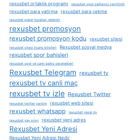
rexusbet ortaklık programı
rexusbet oyun sağlayıcı çeşitliliği
rexusbet para yatirma
rexusbet para çekme
rexusbet poker kuralları nelerdir
rexusbet promosyon
rexusbet promosyon kodu
rexusbet sitesi
Rexusbet sosyal medya
rexusbet sitesi lisans bilgileri
rexusbet spor bahisleri
rexusbet spor ve canlı bahis seçenekleri
Rexusbet Telegram
rexusbet tv
rexusbet tv canli maç
rexusbet tv izle
Rexusbet Twitter
rexusbet web sitesi
rexusbet twitter yardım
rexusbet whatsapp
rexusbet yasal mı
rexusbet yeni adres
rexusbet yaş sınırı
Rexusbet Yeni Adresi
Rexusbet Yeni Adresi Nedir