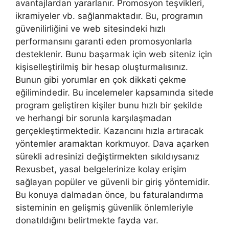
avantajlardan yararlanır. Promosyon teşvikleri,
ikramiyeler vb. sağlanmaktadır. Bu, programın
güvenilirliğini ve web sitesindeki hızlı
performansını garanti eden promosyonlarla
desteklenir. Bunu başarmak için web siteniz için
kişiselleştirilmiş bir hesap oluşturmalısınız.
Bunun gibi yorumlar en çok dikkati çekme
eğilimindedir. Bu incelemeler kapsamında sitede
program geliştiren kişiler bunu hızlı bir şekilde
ve herhangi bir sorunla karşılaşmadan
gerçekleştirmektedir. Kazancını hızla artıracak
yöntemler aramaktan korkmuyor. Dava açarken
sürekli adresinizi değiştirmekten sıkıldıysanız
Rexusbet, yasal belgelerinize kolay erişim
sağlayan popüler ve güvenli bir giriş yöntemidir.
Bu konuya dalmadan önce, bu faturalandırma
sisteminin en gelişmiş güvenlik önlemleriyle
donatıldığını belirtmekte fayda var.