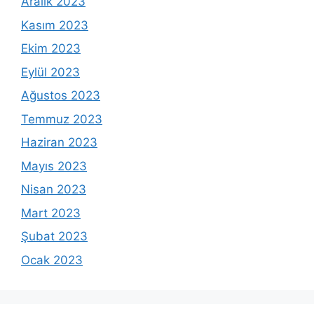
Aralık 2023
Kasım 2023
Ekim 2023
Eylül 2023
Ağustos 2023
Temmuz 2023
Haziran 2023
Mayıs 2023
Nisan 2023
Mart 2023
Şubat 2023
Ocak 2023