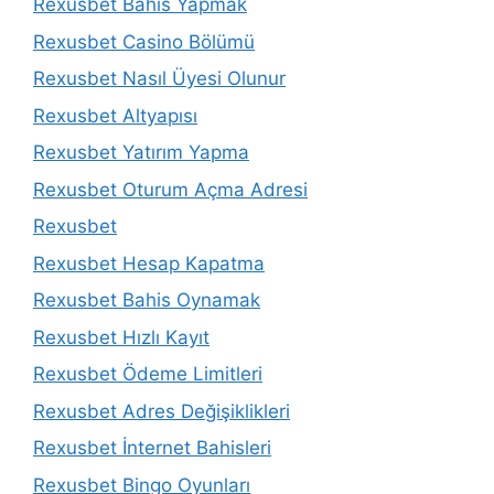
Rexusbet Bahis Yapmak
Rexusbet Casino Bölümü
Rexusbet Nasıl Üyesi Olunur
Rexusbet Altyapısı
Rexusbet Yatırım Yapma
Rexusbet Oturum Açma Adresi
Rexusbet
Rexusbet Hesap Kapatma
Rexusbet Bahis Oynamak
Rexusbet Hızlı Kayıt
Rexusbet Ödeme Limitleri
Rexusbet Adres Değişiklikleri
Rexusbet İnternet Bahisleri
Rexusbet Bingo Oyunları