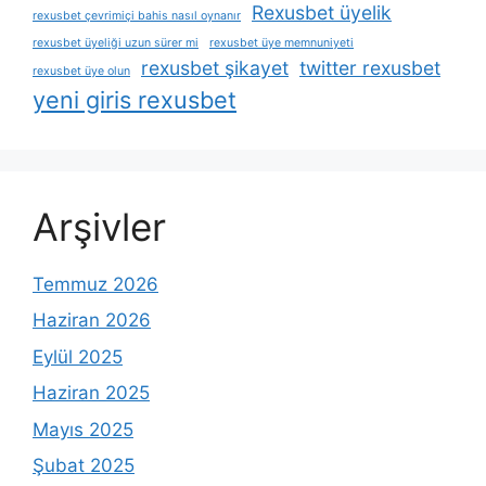
Rexusbet üyelik
rexusbet çevrimiçi bahis nasıl oynanır
rexusbet üyeliği uzun sürer mi
rexusbet üye memnuniyeti
rexusbet şikayet
twitter rexusbet
rexusbet üye olun
yeni giris rexusbet
Arşivler
Temmuz 2026
Haziran 2026
Eylül 2025
Haziran 2025
Mayıs 2025
Şubat 2025