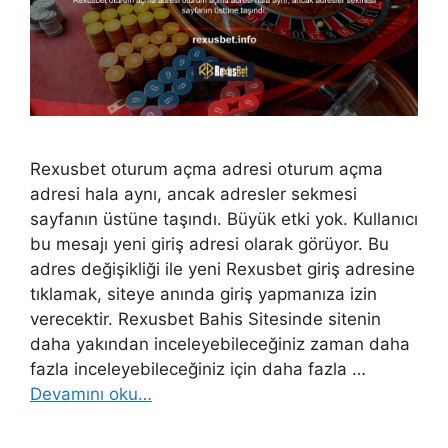
Rexusbet oturum açma adresi oturum açma
adresi hala aynı, ancak adresler sekmesi
sayfanın üstüne taşındı. Büyük etki yok. Kullanıcı
bu mesajı yeni giriş adresi olarak görüyor. Bu
adres değişikliği ile yeni Rexusbet giriş adresine
tıklamak, siteye anında giriş yapmanıza izin
verecektir. Rexusbet Bahis Sitesinde sitenin
daha yakından inceleyebileceğiniz zaman daha
fazla inceleyebileceğiniz için daha fazla …
Devamını oku…