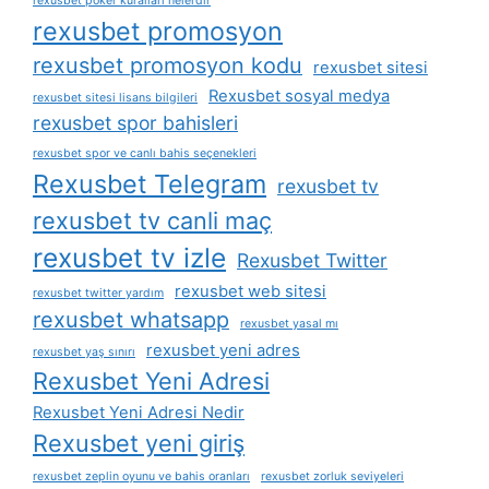
rexusbet poker kuralları nelerdir
rexusbet promosyon
rexusbet promosyon kodu
rexusbet sitesi
Rexusbet sosyal medya
rexusbet sitesi lisans bilgileri
rexusbet spor bahisleri
rexusbet spor ve canlı bahis seçenekleri
Rexusbet Telegram
rexusbet tv
rexusbet tv canli maç
rexusbet tv izle
Rexusbet Twitter
rexusbet web sitesi
rexusbet twitter yardım
rexusbet whatsapp
rexusbet yasal mı
rexusbet yeni adres
rexusbet yaş sınırı
Rexusbet Yeni Adresi
Rexusbet Yeni Adresi Nedir
Rexusbet yeni giriş
rexusbet zeplin oyunu ve bahis oranları
rexusbet zorluk seviyeleri