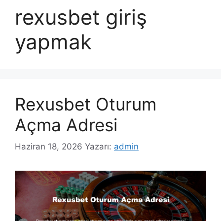
rexusbet giriş
yapmak
Rexusbet Oturum
Açma Adresi
Haziran 18, 2026
Yazarı:
admin