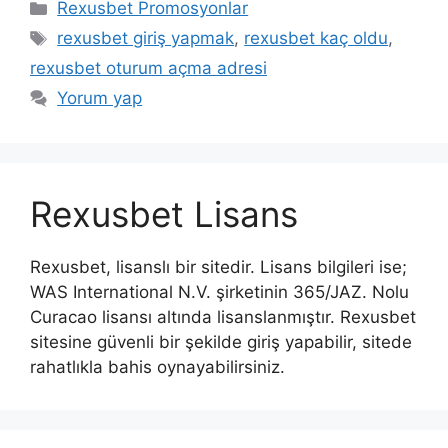
Kategoriler
Rexusbet Promosyonlar
Etiketler
rexusbet giriş yapmak
,
rexusbet kaç oldu
,
rexusbet oturum açma adresi
Yorum yap
Rexusbet Lisans
Rexusbet, lisanslı bir sitedir. Lisans bilgileri ise;
WAS International N.V. şirketinin 365/JAZ. Nolu
Curacao lisansı altında lisanslanmıştır. Rexusbet
sitesine güvenli bir şekilde giriş yapabilir, sitede
rahatlıkla bahis oynayabilirsiniz.