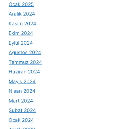
Ocak 2025
Aralık 2024
Kasım 2024
Ekim 2024
Eylül 2024
Ağustos 2024
Temmuz 2024
Haziran 2024
Mayıs 2024
Nisan 2024
Mart 2024
Şubat 2024
Ocak 2024