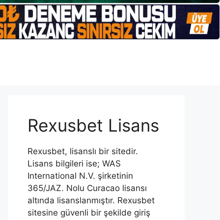
Rexusbet Lisans
Rexusbet, lisanslı bir sitedir.
Lisans bilgileri ise; WAS
International N.V. şirketinin
365/JAZ. Nolu Curacao lisansı
altında lisanslanmıştır. Rexusbet
sitesine güvenli bir şekilde giriş