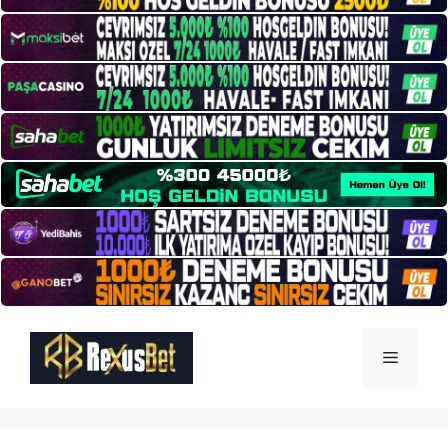
İçeriğe
atla
Menü