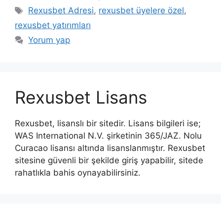
Etiketler
Rexusbet Adresi
,
rexusbet üyelere özel
,
rexusbet yatırımları
Yorum yap
Rexusbet Lisans
Rexusbet, lisanslı bir sitedir. Lisans bilgileri ise;
WAS International N.V. şirketinin 365/JAZ. Nolu
Curacao lisansı altında lisanslanmıştır. Rexusbet
sitesine güvenli bir şekilde giriş yapabilir, sitede
rahatlıkla bahis oynayabilirsiniz.