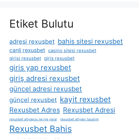
Etiket Bulutu
bahis sitesi rexusbet
adresi rexusbet
canli rexusbet
casino sitesi rexusbet
girisi rexusbet
giris rexusbet
giris yap rexusbet
giriş adresi rexusbet
güncel adresi rexusbet
kayit rexusbet
güncel rexusbet
Rexusbet Adres
Rexusbet Adresi
rexusbet altyapısı ne i̇şe yarar
rexusbet altyapı tasarım
Rexusbet Bahis