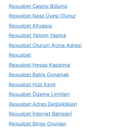
Rexusbet Casino Bölümü
Rexusbet Nasıl Üyesi Olunur
Rexusbet Altyapısı
Rexusbet Yatırım Yapma
Rexusbet Oturum Açma Adresi
Rexusbet
Rexusbet Hesap Kapatma
Rexusbet Bahis Oynamak
Rexusbet Hızlı Kayıt
Rexusbet Ödeme Limitleri
Rexusbet Adres Değişiklikleri
Rexusbet İnternet Bahisleri
Rexusbet Bingo Oyunları