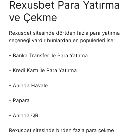
Rexusbet Para Yatırma
ve Çekme
Rexusbet sitesinde dörtden fazla para yatırma
seçeneği vardır bunlardan en popülerleri ise;
- Banka Transfer ile Para Yatırma
- Kredi Kartı İle Para Yatırma
- Anında Havale
- Papara
- Anında QR
Rexusbet sitesinde birden fazla para çekme