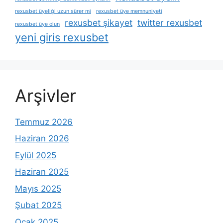
rexusbet üyeliği uzun sürer mi
rexusbet üye memnuniyeti
rexusbet şikayet
twitter rexusbet
rexusbet üye olun
yeni giris rexusbet
Arşivler
Temmuz 2026
Haziran 2026
Eylül 2025
Haziran 2025
Mayıs 2025
Şubat 2025
Ocak 2025