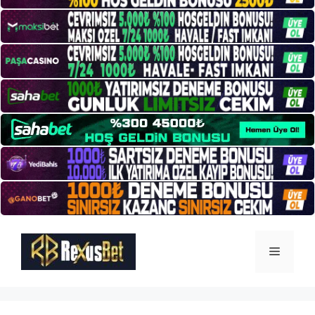
İçeriğe
atla
Menü