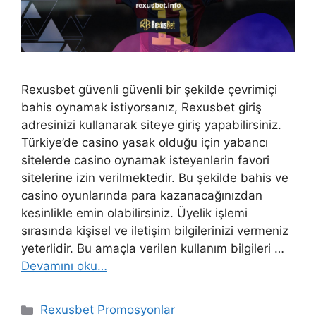
Rexusbet güvenli güvenli bir şekilde çevrimiçi
bahis oynamak istiyorsanız, Rexusbet giriş
adresinizi kullanarak siteye giriş yapabilirsiniz.
Türkiye’de casino yasak olduğu için yabancı
sitelerde casino oynamak isteyenlerin favori
sitelerine izin verilmektedir. Bu şekilde bahis ve
casino oyunlarında para kazanacağınızdan
kesinlikle emin olabilirsiniz. Üyelik işlemi
sırasında kişisel ve iletişim bilgilerinizi vermeniz
yeterlidir. Bu amaçla verilen kullanım bilgileri …
Devamını oku…
Kategoriler
Rexusbet Promosyonlar