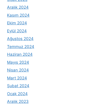
Aralık 2024
Kasım 2024
Ekim 2024
Eylül 2024
Ağustos 2024
Temmuz 2024
Haziran 2024
Mayıs 2024
Nisan 2024
Mart 2024
Şubat 2024
Ocak 2024
Aralık 2023