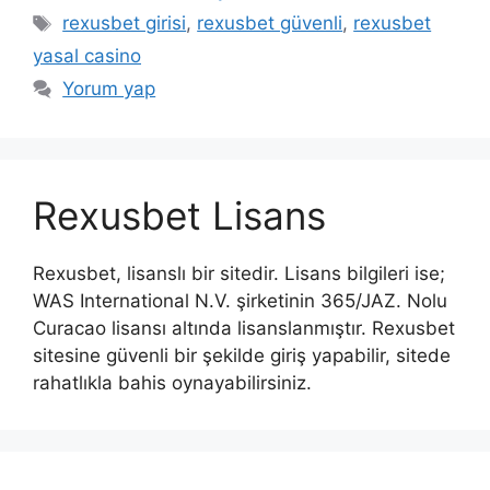
Etiketler
rexusbet girisi
,
rexusbet güvenli
,
rexusbet
yasal casino
Yorum yap
Rexusbet Lisans
Rexusbet, lisanslı bir sitedir. Lisans bilgileri ise;
WAS International N.V. şirketinin 365/JAZ. Nolu
Curacao lisansı altında lisanslanmıştır. Rexusbet
sitesine güvenli bir şekilde giriş yapabilir, sitede
rahatlıkla bahis oynayabilirsiniz.