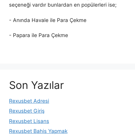
seçeneği vardır bunlardan en popülerleri ise;
- Anında Havale ile Para Çekme
- Papara ile Para Çekme
Son Yazılar
Rexusbet Adresi
Rexusbet Giriş
Rexusbet Lisans
Rexusbet Bahis Yapmak