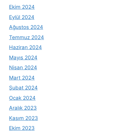
Ekim 2024
Eylül 2024
Ağustos 2024
Temmuz 2024
Haziran 2024
Mayıs 2024
Nisan 2024
Mart 2024
Şubat 2024
Ocak 2024
Aralık 2023
Kasım 2023
Ekim 2023