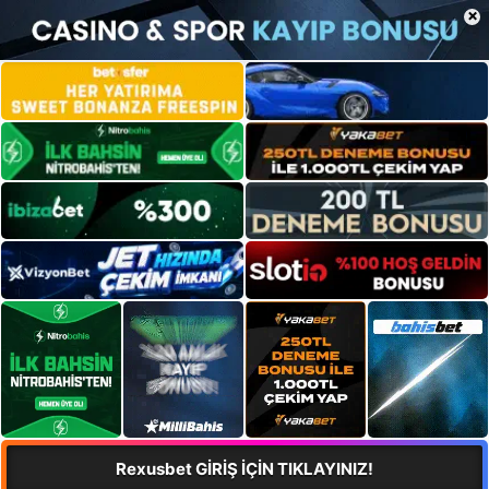
×
Rexusbet GİRİŞ İÇİN TIKLAYINIZ!