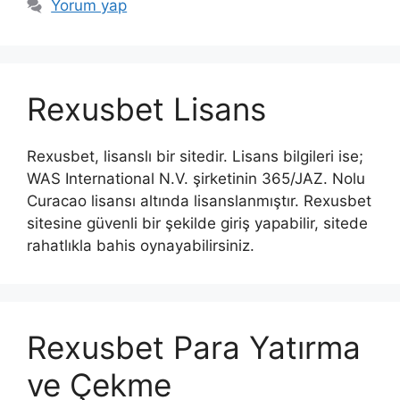
Yorum yap
Rexusbet Lisans
Rexusbet, lisanslı bir sitedir. Lisans bilgileri ise;
WAS International N.V. şirketinin 365/JAZ. Nolu
Curacao lisansı altında lisanslanmıştır. Rexusbet
sitesine güvenli bir şekilde giriş yapabilir, sitede
rahatlıkla bahis oynayabilirsiniz.
Rexusbet Para Yatırma
ve Çekme