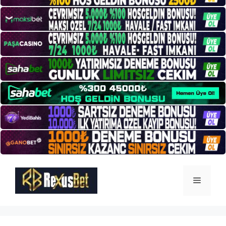
İçeriğe
atla
Menü