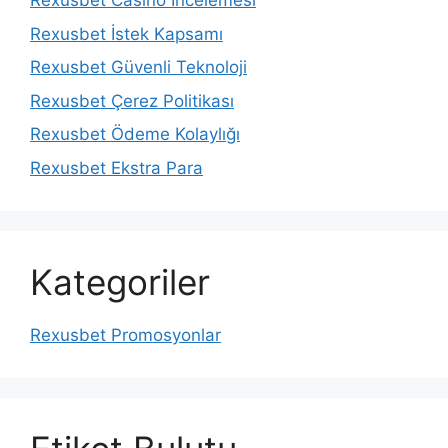
Rexusbet Casino İncelemesi
Rexusbet İstek Kapsamı
Rexusbet Güvenli Teknoloji
Rexusbet Çerez Politikası
Rexusbet Ödeme Kolaylığı
Rexusbet Ekstra Para
Kategoriler
Rexusbet Promosyonlar