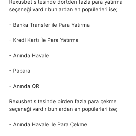
Rexusbet sitesinde dörtden fazla para yatırma
seçeneği vardır bunlardan en popülerleri ise;
- Banka Transfer ile Para Yatırma
- Kredi Kartı İle Para Yatırma
- Anında Havale
- Papara
- Anında QR
Rexusbet sitesinde birden fazla para çekme
seçeneği vardır bunlardan en popülerleri ise;
- Anında Havale ile Para Çekme