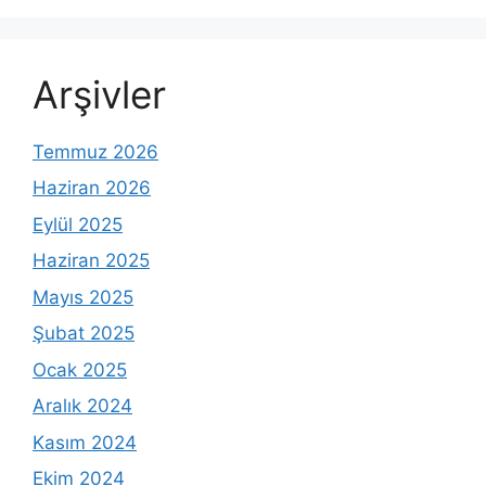
Arşivler
Temmuz 2026
Haziran 2026
Eylül 2025
Haziran 2025
Mayıs 2025
Şubat 2025
Ocak 2025
Aralık 2024
Kasım 2024
Ekim 2024