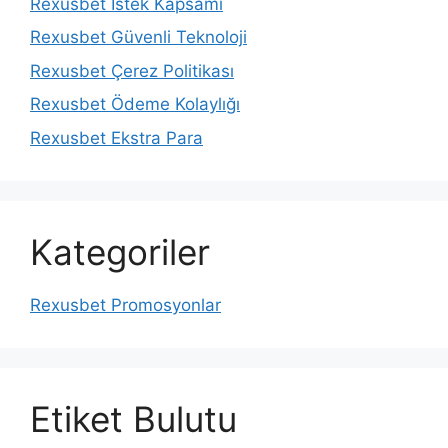
Rexusbet İstek Kapsamı
Rexusbet Güvenli Teknoloji
Rexusbet Çerez Politikası
Rexusbet Ödeme Kolaylığı
Rexusbet Ekstra Para
Kategoriler
Rexusbet Promosyonlar
Etiket Bulutu