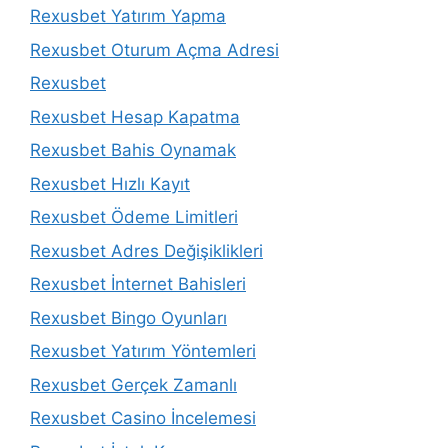
Rexusbet Yatırım Yapma
Rexusbet Oturum Açma Adresi
Rexusbet
Rexusbet Hesap Kapatma
Rexusbet Bahis Oynamak
Rexusbet Hızlı Kayıt
Rexusbet Ödeme Limitleri
Rexusbet Adres Değişiklikleri
Rexusbet İnternet Bahisleri
Rexusbet Bingo Oyunları
Rexusbet Yatırım Yöntemleri
Rexusbet Gerçek Zamanlı
Rexusbet Casino İncelemesi