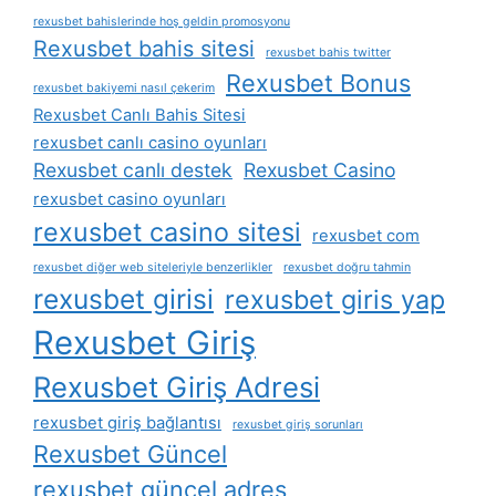
rexusbet bahislerinde hoş geldin promosyonu
Rexusbet bahis sitesi
rexusbet bahis twitter
Rexusbet Bonus
rexusbet bakiyemi nasıl çekerim
Rexusbet Canlı Bahis Sitesi
rexusbet canlı casino oyunları
Rexusbet canlı destek
Rexusbet Casino
rexusbet casino oyunları
rexusbet casino sitesi
rexusbet com
rexusbet diğer web siteleriyle benzerlikler
rexusbet doğru tahmin
rexusbet girisi
rexusbet giris yap
Rexusbet Giriş
Rexusbet Giriş Adresi
rexusbet giriş bağlantısı
rexusbet giriş sorunları
Rexusbet Güncel
rexusbet güncel adres