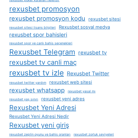
rexusbet poker kuralları nelerdir
rexusbet promosyon
rexusbet promosyon kodu
rexusbet sitesi
Rexusbet sosyal medya
rexusbet sitesi lisans bilgileri
rexusbet spor bahisleri
rexusbet spor ve canlı bahis seçenekleri
Rexusbet Telegram
rexusbet tv
rexusbet tv canli maç
rexusbet tv izle
Rexusbet Twitter
rexusbet web sitesi
rexusbet twitter yardım
rexusbet whatsapp
rexusbet yasal mı
rexusbet yeni adres
rexusbet yaş sınırı
Rexusbet Yeni Adresi
Rexusbet Yeni Adresi Nedir
Rexusbet yeni giriş
rexusbet zeplin oyunu ve bahis oranları
rexusbet zorluk seviyeleri