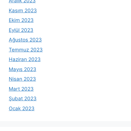
Aralık 2023
Kasım 2023
Ekim 2023
Eylül 2023
Ağustos 2023
Temmuz 2023
Haziran 2023
Mayıs 2023
Nisan 2023
Mart 2023
Şubat 2023
Ocak 2023