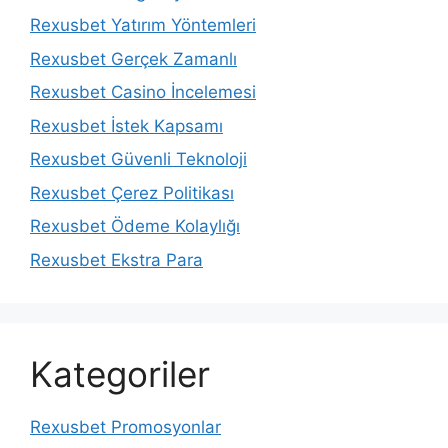
Rexusbet Yatırım Yöntemleri
Rexusbet Gerçek Zamanlı
Rexusbet Casino İncelemesi
Rexusbet İstek Kapsamı
Rexusbet Güvenli Teknoloji
Rexusbet Çerez Politikası
Rexusbet Ödeme Kolaylığı
Rexusbet Ekstra Para
Kategoriler
Rexusbet Promosyonlar