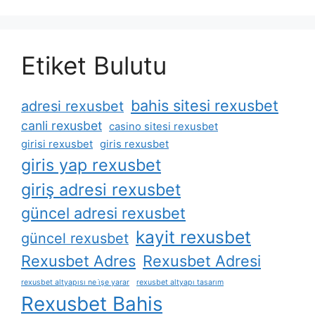
Etiket Bulutu
bahis sitesi rexusbet
adresi rexusbet
canli rexusbet
casino sitesi rexusbet
girisi rexusbet
giris rexusbet
giris yap rexusbet
giriş adresi rexusbet
güncel adresi rexusbet
kayit rexusbet
güncel rexusbet
Rexusbet Adres
Rexusbet Adresi
rexusbet altyapısı ne i̇şe yarar
rexusbet altyapı tasarım
Rexusbet Bahis