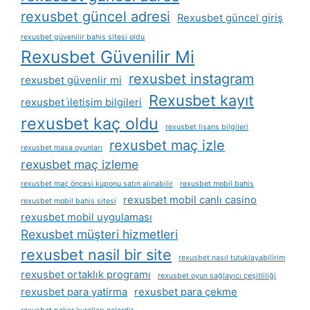
rexusbet güncel adresi
Rexusbet güncel giriş
rexusbet güvenilir bahis sitesi oldu
Rexusbet Güvenilir Mi
rexusbet instagram
rexusbet güvenlir mi
Rexusbet kayıt
rexusbet i̇letişim bilgileri
rexusbet kaç oldu
rexusbet lisans bilgileri
rexusbet maç izle
rexusbet masa oyunları
rexusbet maç izleme
rexusbet maç öncesi kuponu satın alınabilir
rexusbet mobil bahis
rexusbet mobil canlı casino
rexusbet mobil bahis sitesi
rexusbet mobil uygulaması
Rexusbet müşteri hizmetleri
rexusbet nasil bir site
rexusbet nasıl tutuklayabilirim
rexusbet ortaklık programı
rexusbet oyun sağlayıcı çeşitliliği
rexusbet para yatirma
rexusbet para çekme