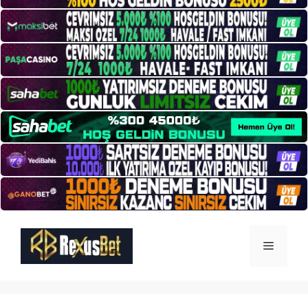
İçeriğe
atla
Menü