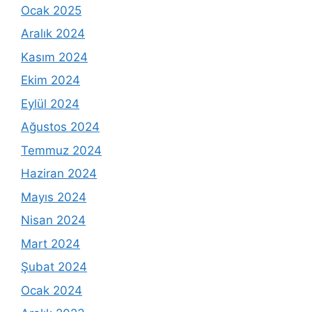
Ocak 2025
Aralık 2024
Kasım 2024
Ekim 2024
Eylül 2024
Ağustos 2024
Temmuz 2024
Haziran 2024
Mayıs 2024
Nisan 2024
Mart 2024
Şubat 2024
Ocak 2024