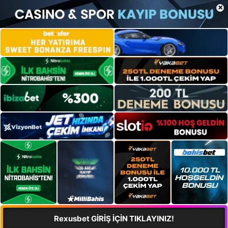
×
Rexusbet GİRİŞ İÇİN TIKLAYINIZ!