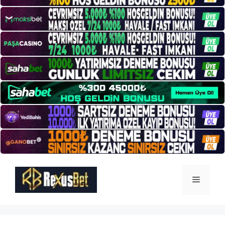
İçeriğe
atla
Menü