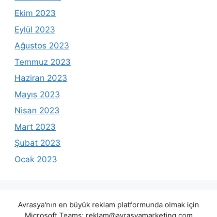
Ekim 2023
Eylül 2023
Ağustos 2023
Temmuz 2023
Haziran 2023
Mayıs 2023
Nisan 2023
Mart 2023
Şubat 2023
Ocak 2023
Avrasya'nın en büyük reklam platformunda olmak için
Microsoft Teams:
reklam@avrasyamarketing.com