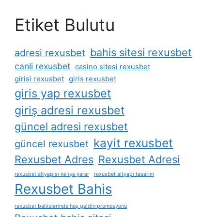
Etiket Bulutu
bahis sitesi rexusbet
adresi rexusbet
canli rexusbet
casino sitesi rexusbet
girisi rexusbet
giris rexusbet
giris yap rexusbet
giriş adresi rexusbet
güncel adresi rexusbet
kayit rexusbet
güncel rexusbet
Rexusbet Adres
Rexusbet Adresi
rexusbet altyapısı ne i̇şe yarar
rexusbet altyapı tasarım
Rexusbet Bahis
rexusbet bahislerinde hoş geldin promosyonu