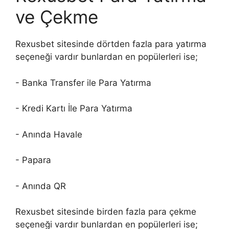
ve Çekme
Rexusbet sitesinde dörtden fazla para yatırma
seçeneği vardır bunlardan en popülerleri ise;
- Banka Transfer ile Para Yatırma
- Kredi Kartı İle Para Yatırma
- Anında Havale
- Papara
- Anında QR
Rexusbet sitesinde birden fazla para çekme
seçeneği vardır bunlardan en popülerleri ise;