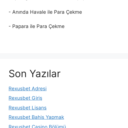
- Anında Havale ile Para Çekme
- Papara ile Para Çekme
Son Yazılar
Rexusbet Adresi
Rexusbet Giriş
Rexusbet Lisans
Rexusbet Bahis Yapmak
Rexusbet Casino Bölümü