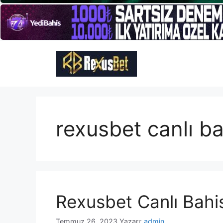
İçeriğe
atla
rexusbet canlı ba
Rexusbet Canlı Bahi
Temmuz 26, 2023
Yazarı:
admin