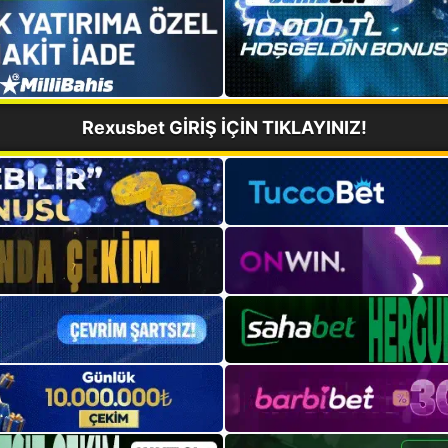
Rexusbet GİRİŞ İÇİN TIKLAYINIZ!