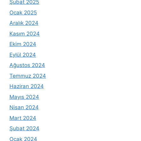
Şubat 2025
Ocak 2025
Aralık 2024
Kasım 2024
Ekim 2024
Eylül 2024
Ağustos 2024
Temmuz 2024
Haziran 2024
Mayıs 2024
Nisan 2024
Mart 2024
Şubat 2024
Ocak 2024