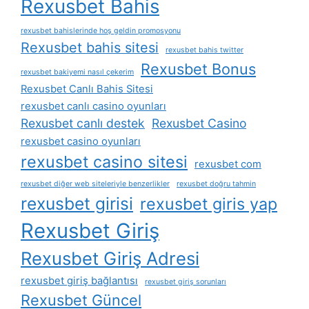
Rexusbet Bahis
rexusbet bahislerinde hoş geldin promosyonu
Rexusbet bahis sitesi
rexusbet bahis twitter
Rexusbet Bonus
rexusbet bakiyemi nasıl çekerim
Rexusbet Canlı Bahis Sitesi
rexusbet canlı casino oyunları
Rexusbet canlı destek
Rexusbet Casino
rexusbet casino oyunları
rexusbet casino sitesi
rexusbet com
rexusbet diğer web siteleriyle benzerlikler
rexusbet doğru tahmin
rexusbet girisi
rexusbet giris yap
Rexusbet Giriş
Rexusbet Giriş Adresi
rexusbet giriş bağlantısı
rexusbet giriş sorunları
Rexusbet Güncel