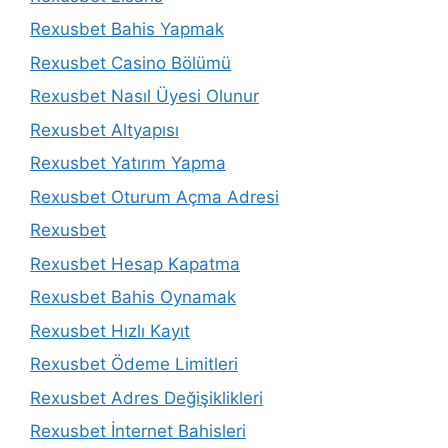
Rexusbet Bahis Yapmak
Rexusbet Casino Bölümü
Rexusbet Nasıl Üyesi Olunur
Rexusbet Altyapısı
Rexusbet Yatırım Yapma
Rexusbet Oturum Açma Adresi
Rexusbet
Rexusbet Hesap Kapatma
Rexusbet Bahis Oynamak
Rexusbet Hızlı Kayıt
Rexusbet Ödeme Limitleri
Rexusbet Adres Değişiklikleri
Rexusbet İnternet Bahisleri