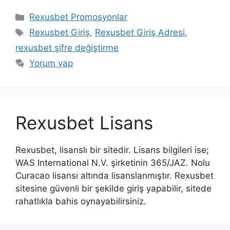
Kategoriler
Rexusbet Promosyonlar
Etiketler
Rexusbet Giriş
,
Rexusbet Giriş Adresi
,
rexusbet şifre değiştirme
Yorum yap
Rexusbet Lisans
Rexusbet, lisanslı bir sitedir. Lisans bilgileri ise;
WAS International N.V. şirketinin 365/JAZ. Nolu
Curacao lisansı altında lisanslanmıştır. Rexusbet
sitesine güvenli bir şekilde giriş yapabilir, sitede
rahatlıkla bahis oynayabilirsiniz.