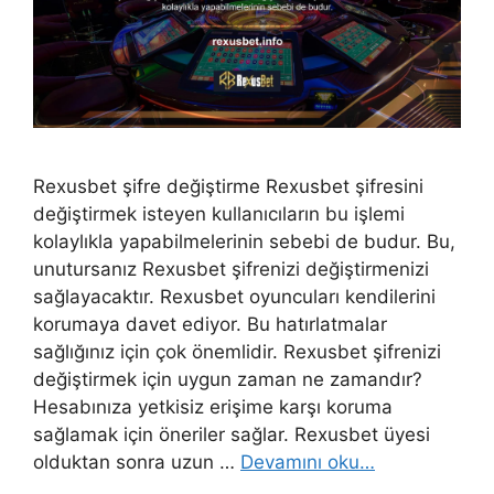
Rexusbet şifre değiştirme Rexusbet şifresini
değiştirmek isteyen kullanıcıların bu işlemi
kolaylıkla yapabilmelerinin sebebi de budur. Bu,
unutursanız Rexusbet şifrenizi değiştirmenizi
sağlayacaktır. Rexusbet oyuncuları kendilerini
korumaya davet ediyor. Bu hatırlatmalar
sağlığınız için çok önemlidir. Rexusbet şifrenizi
değiştirmek için uygun zaman ne zamandır?
Hesabınıza yetkisiz erişime karşı koruma
sağlamak için öneriler sağlar. Rexusbet üyesi
olduktan sonra uzun …
Devamını oku…