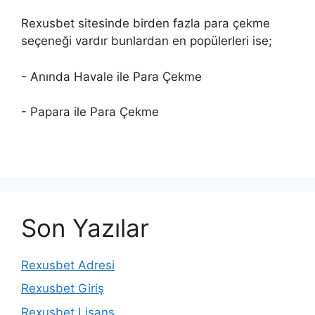
Rexusbet sitesinde birden fazla para çekme
seçeneği vardır bunlardan en popülerleri ise;
- Anında Havale ile Para Çekme
- Papara ile Para Çekme
Son Yazılar
Rexusbet Adresi
Rexusbet Giriş
Rexusbet Lisans