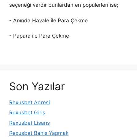
seçeneği vardır bunlardan en popülerleri ise;
- Anında Havale ile Para Çekme
- Papara ile Para Çekme
Son Yazılar
Rexusbet Adresi
Rexusbet Giriş
Rexusbet Lisans
Rexusbet Bahis Yapmak