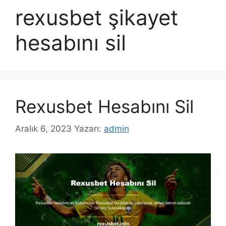
rexusbet şikayet
hesabını sil
Rexusbet Hesabını Sil
Aralık 6, 2023
Yazarı:
admin