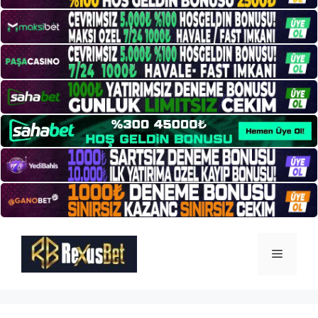
İçeriğe
atla
Menü