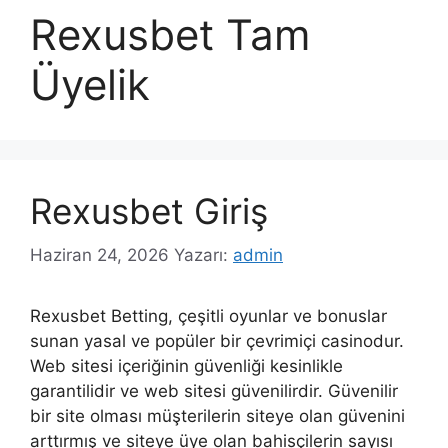
Rexusbet Tam
Üyelik
Rexusbet Giriş
Haziran 24, 2026
Yazarı:
admin
Rexusbet Betting, çeşitli oyunlar ve bonuslar
sunan yasal ve popüler bir çevrimiçi casinodur.
Web sitesi içeriğinin güvenliği kesinlikle
garantilidir ve web sitesi güvenilirdir. Güvenilir
bir site olması müşterilerin siteye olan güvenini
arttırmış ve siteye üye olan bahisçilerin sayısı