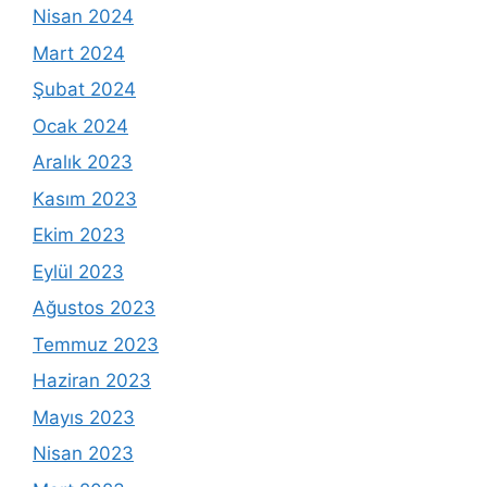
Nisan 2024
Mart 2024
Şubat 2024
Ocak 2024
Aralık 2023
Kasım 2023
Ekim 2023
Eylül 2023
Ağustos 2023
Temmuz 2023
Haziran 2023
Mayıs 2023
Nisan 2023