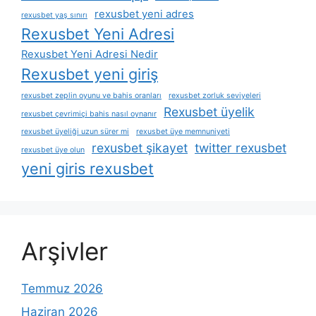
rexusbet yeni adres
rexusbet yaş sınırı
Rexusbet Yeni Adresi
Rexusbet Yeni Adresi Nedir
Rexusbet yeni giriş
rexusbet zeplin oyunu ve bahis oranları
rexusbet zorluk seviyeleri
Rexusbet üyelik
rexusbet çevrimiçi bahis nasıl oynanır
rexusbet üyeliği uzun sürer mi
rexusbet üye memnuniyeti
rexusbet şikayet
twitter rexusbet
rexusbet üye olun
yeni giris rexusbet
Arşivler
Temmuz 2026
Haziran 2026