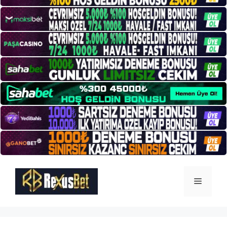
İçeriğe
atla
Menü