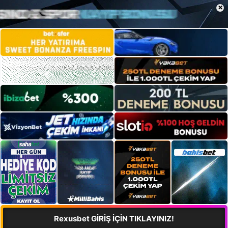
×
Rexusbet GİRİŞ İÇİN TIKLAYINIZ!